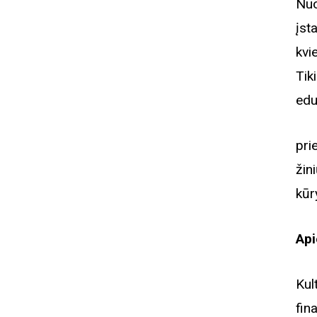
Nuo
įst
kvi
Tik
edu
pri
žin
kūr
Api
Ku
fin