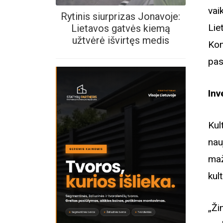
vai
Rytinis siurprizas Jonavoje:
Li
Lietavos gatvės kiemą
užtvėrė išvirtęs medis
Kom
pas
Inv
Kul
nau
maž
kul
„Ži