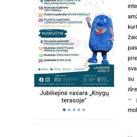
int
amž
kur
Kvieč
„
žai
Vi
pas
s
pri
sva
su 
išr
Jubiliejinė vasara ,,Knygų
– p
terasoje"
mok