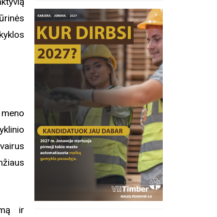
ktyvią
rinės
kyklos
i meno
klinio
vairus
mžiaus
umą ir
inius