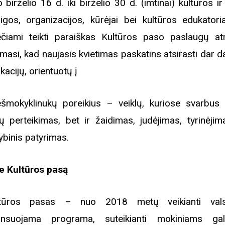
 birželio 16 d. iki birželio 30 d. (imtinai) kultūros 
aigos, organizacijos, kūrėjai bei kultūros edukatori
ečiami teikti paraiškas Kultūros paso paslaugų atr
imasi, kad naujasis kvietimas paskatins atsirasti dar 
kacijų, orientuotų į
ešmokyklinukų poreikius – veiklų, kuriose svarbus 
ių perteikimas, bet ir žaidimas, judėjimas, tyrinėjim
ybinis patyrimas.
e Kultūros pasą
ltūros pasas – nuo 2018 metų veikianti vals
ansuojama programa, suteikianti mokiniams ga