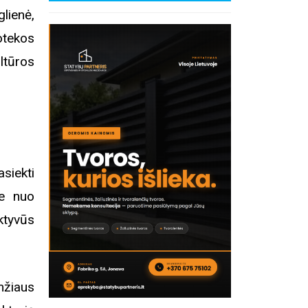
lienė,
tekos
ltūros
asiekti
rie nuo
ktyvūs
mžiaus