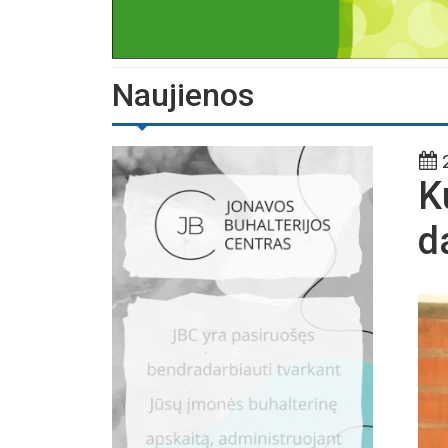
Naujienos
2
K
d