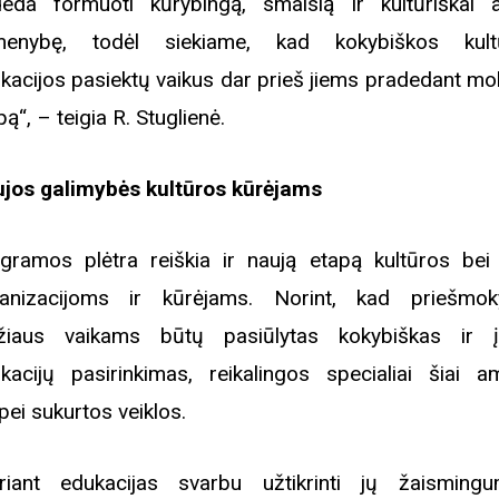
eda formuoti kūrybingą, smalsią ir kultūriškai a
menybę, todėl siekiame, kad kokybiškos kultū
kacijos pasiektų vaikus dar prieš jiems pradedant mo
pą“, – teigia R. Stuglienė.
jos galimybės kultūros kūrėjams
gramos plėtra reiškia ir naują etapą kultūros be
anizacijoms ir kūrėjams. Norint, kad priešmoky
iaus vaikams būtų pasiūlytas kokybiškas ir į
kacijų pasirinkimas, reikalingos specialiai šiai a
pei sukurtos veiklos.
riant edukacijas svarbu užtikrinti jų žaisming
Biblioteka kviečia į reng