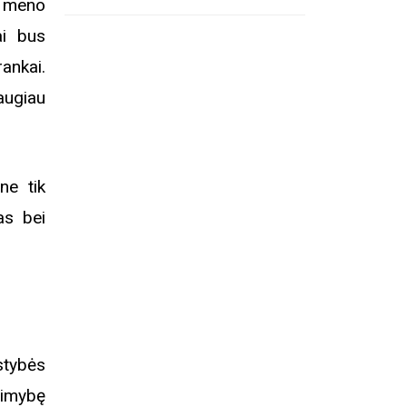
ir meno
ai bus
ankai.
daugiau
ne tik
as bei
tybės
limybę