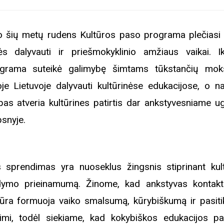
 šių metų rudens Kultūros paso programa plečiasi 
ės dalyvauti ir priešmokyklinio amžiaus vaikai. Ik
grama suteikė galimybę šimtams tūkstančių moks
oje Lietuvoje dalyvauti kultūrinėse edukacijose, o na
pas atveria kultūrines patirtis dar ankstyvesniame 
psnyje.
s sprendimas yra nuoseklus žingsnis stiprinant kult
ymo prieinamumą. Žinome, kad ankstyvas kontak
tūra formuoja vaiko smalsumą, kūrybiškumą ir pasiti
imi, todėl siekiame, kad kokybiškos edukacijos pa