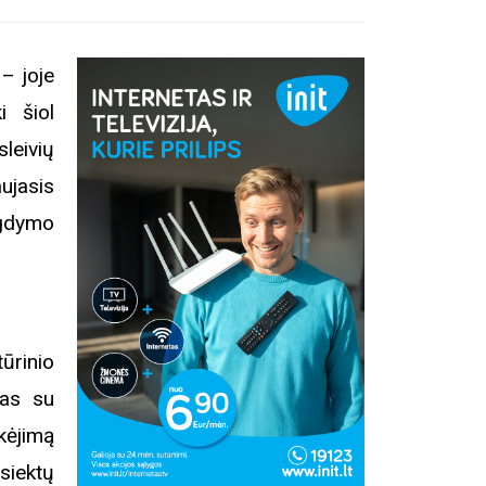
– joje
i šiol
leivių
ujasis
ugdymo
ūrinio
tas su
kėjimą
siektų