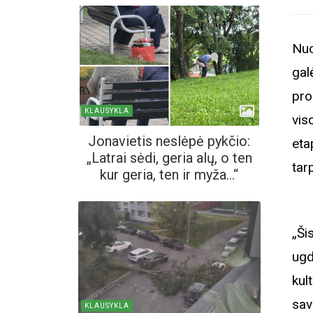
Nuo
gal
pro
KLAUSYKLA
vis
Jonavietis neslėpė pykčio:
eta
„Latrai sėdi, geria alų, o ten
tar
kur geria, ten ir myža...“
„Ši
ugd
kul
sav
KLAUSYKLA