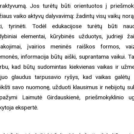
eraktyvumą. Jos turėtų būti orientuotos į priešmoky
rugpjūčio mėnesį
iaus vaiko aktyvų dalyvavimą: žadintų visų vaikų norą 
ti, tyrinėti. Todėl edukacijose turėtų būti nau
iame aplankyti parodą
Nusišypsok mums,
dybiniai elementai, kūrybinės užduotys, judrieji žai
ešpatie“. Legendinio
akojimai, įvairios meninės raiškos formos, vai
pektaklio kelionė“
emonės, informacija būtų aiški, suprantama vaikui. Ta
rbu, kad būtų sudomintas kiekvienas vaikas ir užm
juo glaudus tarpusavio ryšys, kad vaikas galėtų l
eikšti savo nuomonę, užduoti klausimus ir nebijotų suk
ažymi Laimutė Girdauskienė, priešmokyklinio 
ytoja ekspertė.