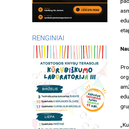
pad
as
edu
eta
RENGINIAI
Nau
Pro
org
amž
edu
gru
„Ku