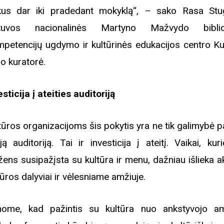
kus dar iki pradedant mokyklą“, – sako Rasa Stug
etuvos nacionalinės Martyno Mažvydo biblio
petencijų ugdymo ir kultūrinės edukacijos centro Ku
o kuratorė.
esticija į ateities auditoriją
tūros organizacijoms šis pokytis yra ne tik galimybė p
ją auditoriją. Tai ir investicija į ateitį. Vaikai, ku
ens susipažįsta su kultūra ir menu, dažniau išlieka a
tūros dalyviai ir vėlesniame amžiuje.
nome, kad pažintis su kultūra nuo ankstyvojo a