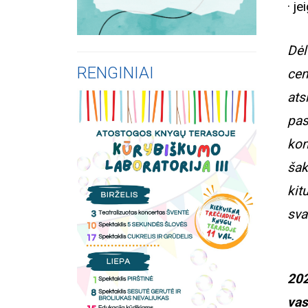
· j
Dė
RENGINIAI
ce
ats
pa
kon
šak
kit
sva
20
vas