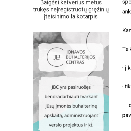
sp
Baigėsi ketverius metus
trukęs neįregistruotų gręžinių
ank
įteisinimo laikotarpis
Kan
Tei
· į
· t
· 
pav