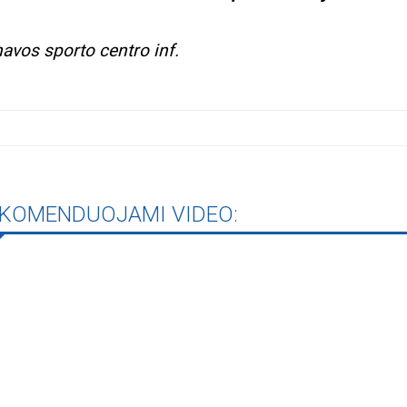
navos sporto centro inf.
iame aplankyti parodą
Nusišypsok mums,
ešpatie“. Legendinio
pektaklio kelionė“
KOMENDUOJAMI VIDEO: