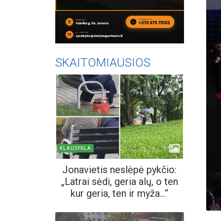
SKAITOMIAUSIOS
KLAUSYKLA
Jonavietis neslėpė pykčio:
„Latrai sėdi, geria alų, o ten
kur geria, ten ir myža...“