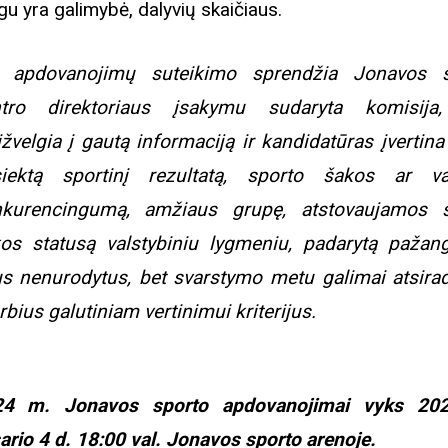
eigu yra galimybė, dalyvių skaičiaus.
l apdovanojimų suteikimo sprendžia Jonavos s
ntro direktoriaus įsakymu sudaryta komisij
ižvelgia į gautą informaciją ir kandidatūras įvertina
siektą sportinį rezultatą, sporto šakos
ar va
kurencingumą, amžiaus grupę, atstovaujamos s
os statusą valstybiniu lygmeniu,
padarytą pažan
us nenurodytus, bet svarstymo metu galimai atsira
rbius galutiniam
vertinimui kriterijus.
24 m. Jonavos sporto apdovanojimai vyks 20
Biblioteka kviečia į reng
ario 4 d. 18:00 val. Jonavos sporto arenoje.
rugpjūčio mėnesį