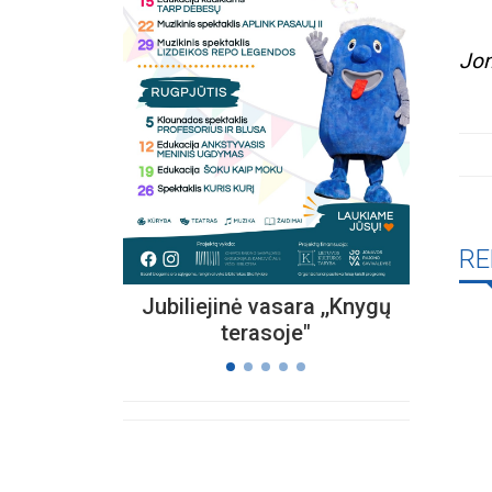
Jo
Kvieč
„
Vi
s
RE
Jubiliejinė vasara ,,Knygų
terasoje"