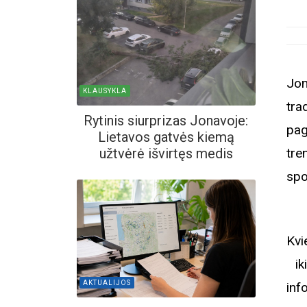
Jon
KLAUSYKLA
tra
Rytinis siurprizas Jonavoje:
pag
Lietavos gatvės kiemą
tre
užtvėrė išvirtęs medis
spo
Kvi
ik
AKTUALIJOS
inf