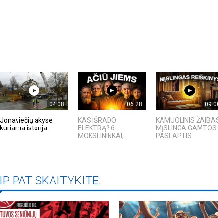
04:08
06:28
09:0
Jonaviečių akyse
KAS IŠRADO
KAMUOLINIS ŽAIBAS
kuriama istorija
ELEKTRĄ? 6
MĮSLINGA GAMTOS
MOKSLININKAI,...
PASLAPTIS
IP PAT SKAITYKITE: