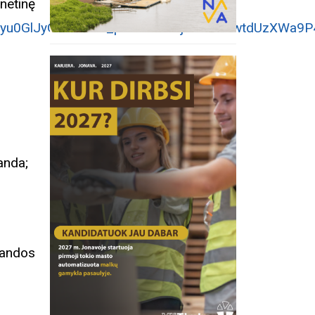
tinę
LSdiyu0GlJyOcVvXmK_pIGbh3KxZj5VVP25wtdUzXWa9
anda;
andos