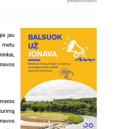
jonavoszinios.lt
ia jau
ų metu
inkai,
Jonavos
smenis
turimą
onavos