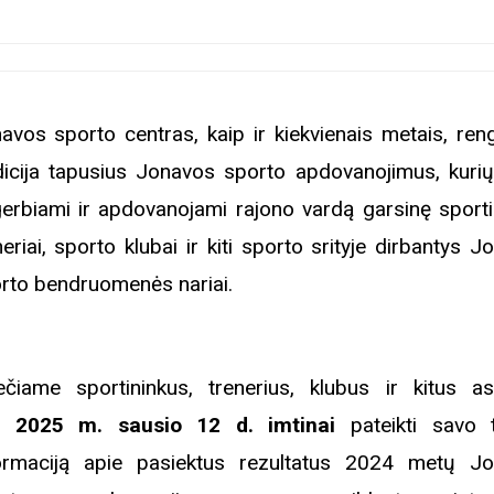
avos sporto centras, kaip ir kiekvienais metais, reng
dicija tapusius Jonavos sporto apdovanojimus, kuri
erbiami ir apdovanojami rajono vardą garsinę sportin
neriai, sporto klubai ir kiti sporto srityje dirbantys 
rto bendruomenės nariai.
ečiame sportininkus, trenerius, klubus ir kitus a
i
2025 m. sausio 12 d. imtinai
pateikti savo 
ormaciją apie pasiektus rezultatus 2024 metų J