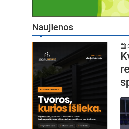
Naujienos
2
K
r
s