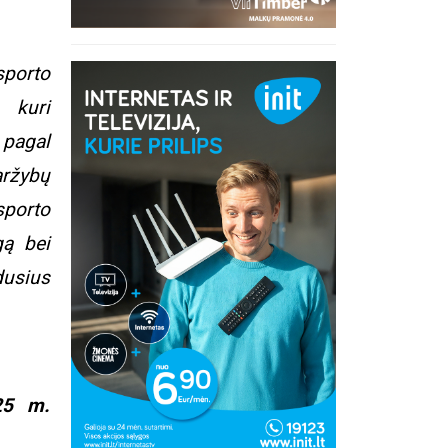
porto
a,
kuri
 pagal
ržybų
porto
gą bei
dusius
25 m.
inius