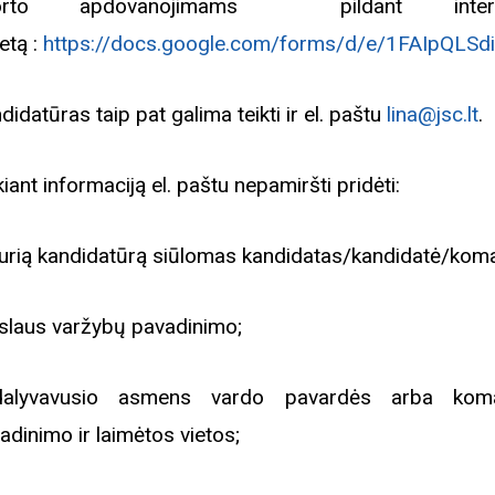
orto apdovanojimams pildant interne
etą :
https://docs.google.com/forms/d/e/1FAIpQ
didatūras taip pat galima teikti ir el. paštu
lina@jsc.lt
.
kiant informaciją el. paštu nepamiršti pridėti:
 kurią kandidatūrą siūlomas kandidatas/kandidatė/kom
ikslaus varžybų pavadinimo;
dalyvavusio asmens vardo pavardės arba kom
adinimo ir laimėtos vietos;