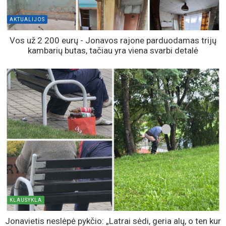
AKTUALIJOS
Vos už 2 200 eurų - Jonavos rajone parduodamas trijų
kambarių butas, tačiau yra viena svarbi detalė
KLAUSYKLA
Jonavietis neslėpė pykčio: „Latrai sėdi, geria alų, o ten kur