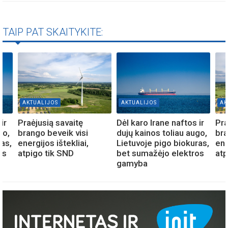
TAIP PAT SKAITYKITE:
AKTUALIJOS
AKTUALIJOS
AK
ir
Praėjusią savaitę
Dėl karo Irane naftos ir
Pra
go,
brango beveik visi
dujų kainos toliau augo,
bra
ras,
energijos ištekliai,
Lietuvoje pigo biokuras,
ene
os
atpigo tik SND
bet sumažėjo elektros
atp
gamyba