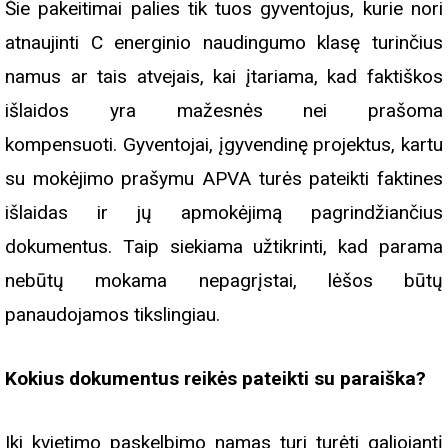
Šie pakeitimai palies tik tuos gyventojus, kurie nori
atnaujinti C energinio naudingumo klasę turinčius
namus ar tais atvejais, kai įtariama, kad faktiškos
išlaidos yra mažesnės nei prašoma
kompensuoti. Gyventojai, įgyvendinę projektus, kartu
su mokėjimo prašymu APVA turės pateikti faktines
išlaidas ir jų apmokėjimą pagrindžiančius
dokumentus. Taip siekiama užtikrinti, kad parama
nebūtų mokama nepagrįstai, lėšos būtų
panaudojamos tikslingiau.
Kokius dokumentus reikės pateikti su paraiška?
Iki kvietimo paskelbimo namas turi turėti galiojantį