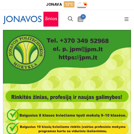
JONAVA
12°C
+