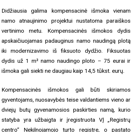
Didžiausia galima kompensacinė išmoka vienam
namo atnaujinimo projektui nustatoma paraiškos
vertinimo metu. Kompensacinės išmokos dydis
apskaičiuojamas padauginus namo naudingą plotą
iki modernizavimo iš fiksuoto dydžio. Fiksuotas
dydis už 1 m² namo naudingo ploto – 75 eurai ir
išmoka gali siekti ne daugiau kaip 14,5 tūkst. eurų.
Kompensacinės išmokos gali būti skiriamos
gyventojams, nuosavybės teise valdantiems vieno ar
dviejų butų gyvenamosios paskirties namą, kurio
statyba yra užbaigta ir įregistruota VĮ „Registrų
centro“ Nekilnojamojo turto registre, o pastato