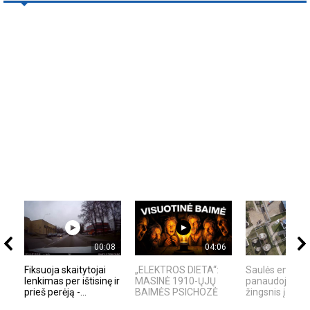
00:08
04:06
Fiksuoja skaitytojai
„ELEKTROS DIETA“:
Saulės energij
lenkimas per ištisinę ir
MASINĖ 1910-ŲJŲ
panaudojimas 
prieš perėją -...
BAIMĖS PSICHOZĖ
žingsnis į ateitį