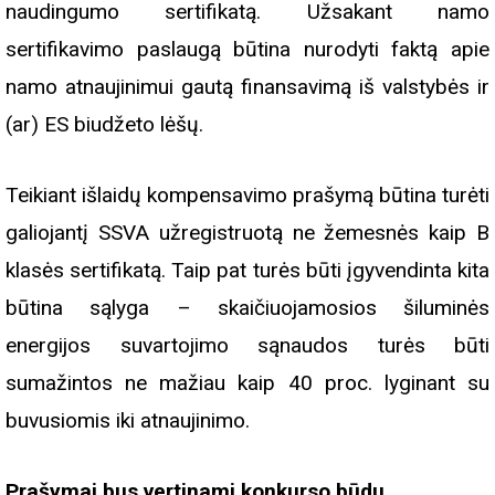
naudingumo sertifikatą. Užsakant namo
sertifikavimo paslaugą būtina nurodyti faktą apie
namo atnaujinimui gautą finansavimą iš valstybės ir
(ar) ES biudžeto lėšų.
Teikiant išlaidų kompensavimo prašymą būtina turėti
galiojantį SSVA užregistruotą ne žemesnės kaip B
klasės sertifikatą. Taip pat turės būti įgyvendinta kita
būtina sąlyga – skaičiuojamosios šiluminės
energijos suvartojimo sąnaudos turės būti
sumažintos ne mažiau kaip 40 proc. lyginant su
buvusiomis iki atnaujinimo.
Prašymai bus vertinami konkurso būdu