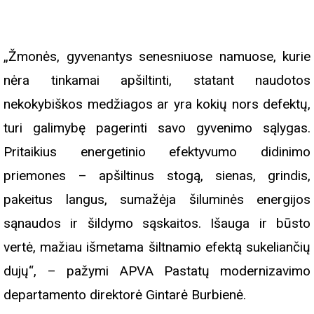
„Žmonės, gyvenantys senesniuose namuose, kurie
nėra tinkamai apšiltinti, statant naudotos
nekokybiškos medžiagos ar yra kokių nors defektų,
turi galimybę pagerinti savo gyvenimo sąlygas.
Pritaikius energetinio efektyvumo didinimo
priemones – apšiltinus stogą, sienas, grindis,
pakeitus langus, sumažėja šiluminės energijos
sąnaudos ir šildymo sąskaitos. Išauga ir būsto
vertė, mažiau išmetama šiltnamio efektą sukeliančių
dujų“, – pažymi APVA Pastatų modernizavimo
departamento direktorė Gintarė Burbienė.