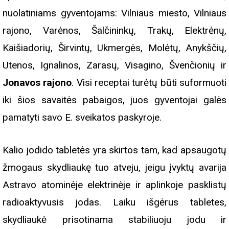
nuolatiniams gyventojams: Vilniaus miesto, Vilniaus
rajono, Varėnos, Šalčininkų, Trakų, Elektrėnų,
Kaišiadorių, Širvintų, Ukmergės, Molėtų, Anykščių,
Utenos, Ignalinos, Zarasų, Visagino, Švenčionių ir
Jonavos rajono
. Visi receptai turėtų būti suformuoti
iki šios savaitės pabaigos, juos gyventojai galės
pamatyti savo E. sveikatos paskyroje.
Kalio jodido tabletės yra skirtos tam, kad apsaugotų
žmogaus skydliaukę tuo atveju, jeigu įvyktų avarija
Astravo atominėje elektrinėje ir aplinkoje pasklistų
radioaktyvusis jodas. Laiku išgėrus tabletes,
skydliaukė prisotinama stabiliuoju jodu ir