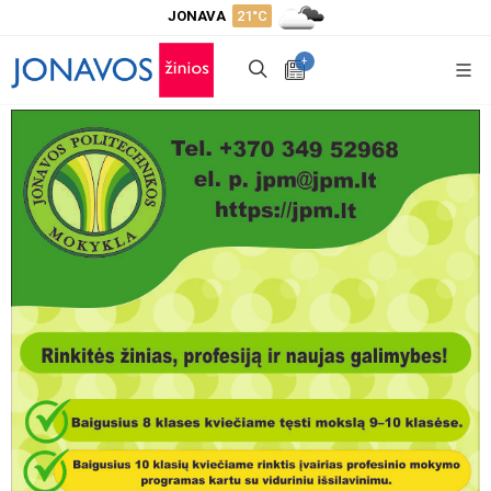
JONAVA
21°C
+