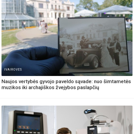
IVAIROVES
Naujos vertybės gyvojo paveldo sąvade: nuo šimtametės
muzikos iki archajiškos žvejybos paslapčių