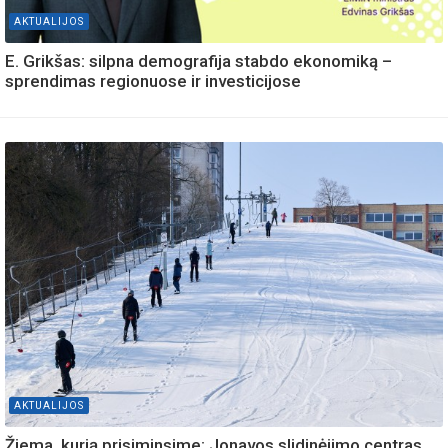
AKTUALIJOS
E. Grikšas: silpna demografija stabdo ekonomiką –
sprendimas regionuose ir investicijose
AKTUALIJOS
Žiema, kurią prisiminsime: Jonavos slidinėjimo centras