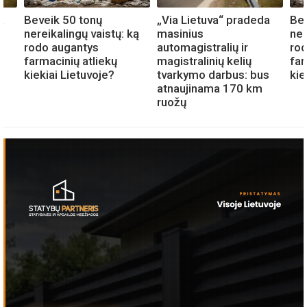
a
Beveik 50 tonų
„Via Lietuva“ pradeda
Bev
nereikalingų vaistų: ką
masinius
ner
rodo augantys
automagistralių ir
ro
farmacinių atliekų
magistralinių kelių
far
s
kiekiai Lietuvoje?
tvarkymo darbus: bus
kie
atnaujinama 170 km
ruožų