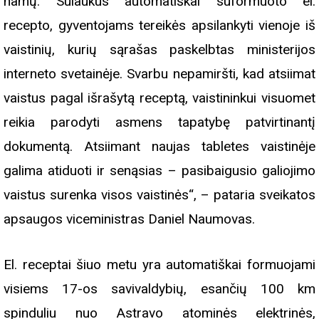
namų. Sulaukus automatiškai suformuoto el.
recepto, gyventojams tereikės apsilankyti vienoje iš
vaistinių, kurių sąrašas paskelbtas ministerijos
interneto svetainėje. Svarbu nepamiršti, kad atsiimat
vaistus pagal išrašytą receptą, vaistininkui visuomet
reikia parodyti asmens tapatybę patvirtinantį
dokumentą. Atsiimant naujas tabletes vaistinėje
galima atiduoti ir senąsias – pasibaigusio galiojimo
vaistus surenka visos vaistinės“, – pataria sveikatos
apsaugos viceministras Daniel Naumovas.
El. receptai šiuo metu yra automatiškai formuojami
visiems 17-os savivaldybių, esančių 100 km
spinduliu nuo Astravo atominės elektrinės,