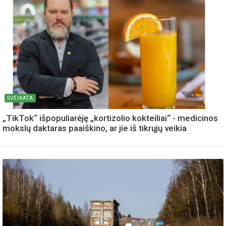
SVEIKATA
„TikTok“ išpopuliarėję „kortizolio kokteiliai“ - medicinos
mokslų daktaras paaiškino, ar jie iš tikrųjų veikia