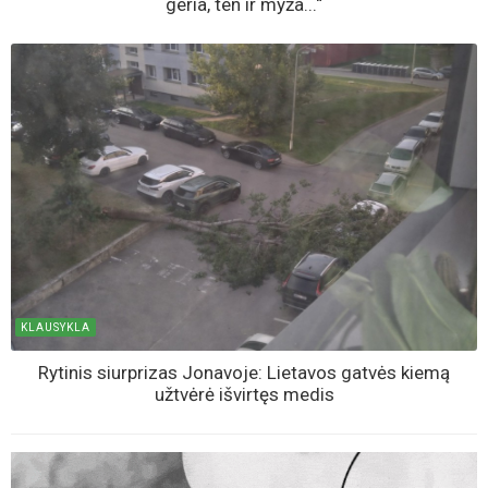
geria, ten ir myža...“
KLAUSYKLA
Rytinis siurprizas Jonavoje: Lietavos gatvės kiemą
užtvėrė išvirtęs medis