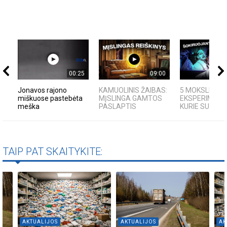
00:25
09:00
Jonavos rajono
KAMUOLINIS ŽAIBAS:
5 MOKSLINIAI
miškuose pastebėta
MĮSLINGA GAMTOS
EKSPERIMENTA
meška
PASLAPTIS
KURIE SUKRĖTĖ
TAIP PAT SKAITYKITE:
AKTUALIJOS
AKTUALIJOS
AK