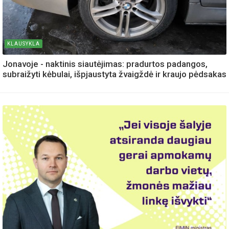
KLAUSYKLA
Jonavoje - naktinis siautėjimas: pradurtos padangos,
subraižyti kėbulai, išpjaustyta žvaigždė ir kraujo pėdsakas