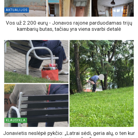
AKTUALIJOS
Vos už 2 200 eurų - Jonavos rajone parduodamas trijų
kambarių butas, tačiau yra viena svarbi detalė
KLAUSYKLA
Jonavietis neslėpė pykčio: „Latrai sėdi, geria alų, o ten kur