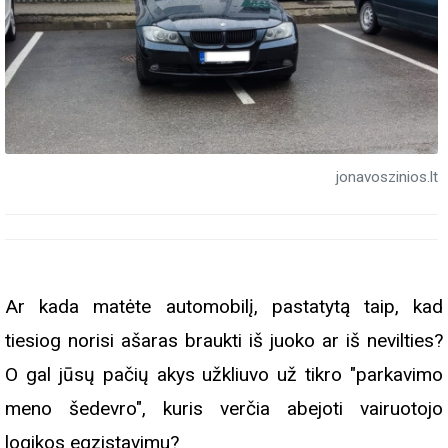
jonavoszinios.lt
Ar kada matėte automobilį, pastatytą taip, kad
tiesiog norisi ašaras braukti iš juoko ar iš nevilties?
O gal jūsų pačių akys užkliuvo už tikro "parkavimo
meno šedevro", kuris verčia abejoti vairuotojo
logikos egzistavimu?