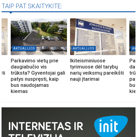
TAIP PAT SKAITYKITE:
AKTUALIJOS
AKTUALIJOS
AK
Parkavimo vietų prie
Ikiteisminiuose
Par
daugiabučio vis
tyrimuose dėl tarybų
dau
šti
trūksta? Gyventojai gali
narių veiksmų pareikšti
trū
patys nuspręsti, kaip
nauji įtarimai
pat
bus naudojamas
bu
kiemas
ki