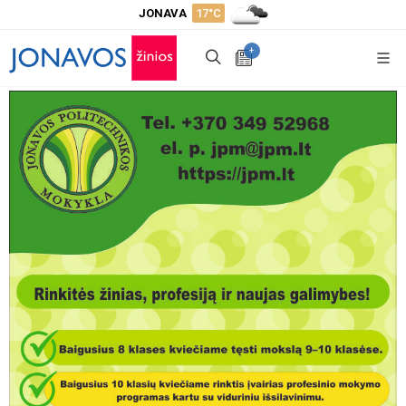
JONAVA
17°C
+