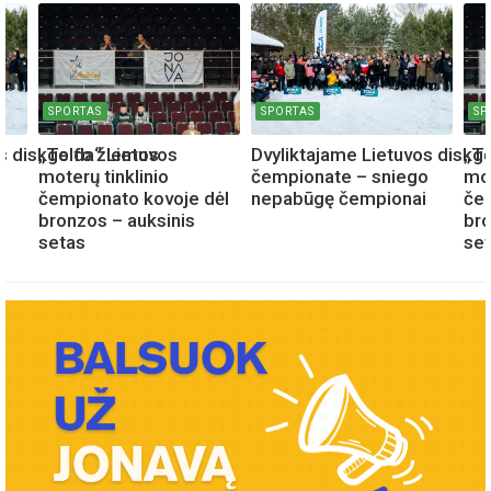
SPORTAS
SPORTAS
SP
os diskgolfo žiemos
„Teida“ Lietuvos
Dvyliktajame Lietuvos diskg
„Te
o
moterų tinklinio
čempionate – sniego
mot
i
čempionato kovoje dėl
nepabūgę čempionai
čem
bronzos – auksinis
bro
setas
se