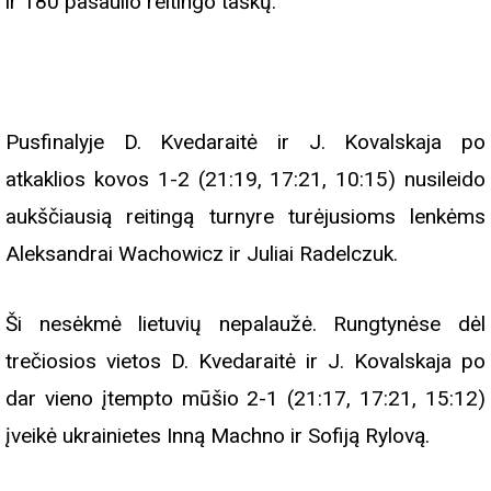
ir 180 pasaulio reitingo taškų.
Pusfinalyje D. Kvedaraitė ir J. Kovalskaja po
atkaklios kovos 1-2 (21:19, 17:21, 10:15) nusileido
aukščiausią reitingą turnyre turėjusioms lenkėms
Aleksandrai Wachowicz ir Juliai Radelczuk.
Ši nesėkmė lietuvių nepalaužė. Rungtynėse dėl
trečiosios vietos D. Kvedaraitė ir J. Kovalskaja po
dar vieno įtempto mūšio 2-1 (21:17, 17:21, 15:12)
įveikė ukrainietes Inną Machno ir Sofiją Rylovą.