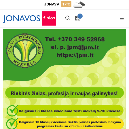
JONAVA
17°C
+