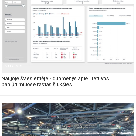
IVAIROVES
Naujoje švieslentėje - duomenys apie Lietuvos
paplūdimiuose rastas šiukšles