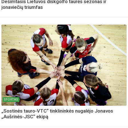
Dešimtasis Lietuvos diskgolfo taurės sezonas ir
jonaviečių triumfas
SPORTAS
„Sostinės tauro-VTC“ tinklininkės nugalėjo Jonavos
„Aušrinės-JSC“ ekipą