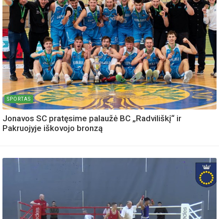
SPORTAS
Jonavos SC pratęsime palaužė BC „Radviliškį“ ir
Pakruojyje iškovojo bronzą