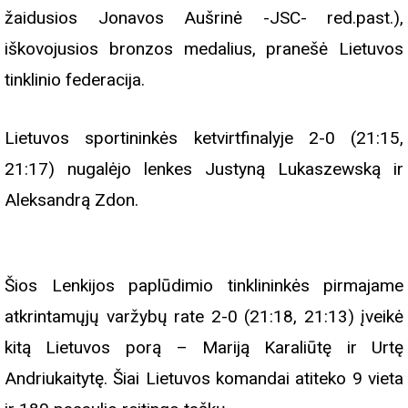
žaidusios Jonavos Aušrinė -JSC- red.past.),
iškovojusios bronzos medalius, pranešė Lietuvos
tinklinio federacija.
Lietuvos sportininkės ketvirtfinalyje 2-0 (21:15,
21:17) nugalėjo lenkes Justyną Lukaszewską ir
Aleksandrą Zdon.
Šios Lenkijos paplūdimio tinklininkės pirmajame
atkrintamųjų varžybų rate 2-0 (21:18, 21:13) įveikė
kitą Lietuvos porą – Mariją Karaliūtę ir Urtę
Andriukaitytę. Šiai Lietuvos komandai atiteko 9 vieta