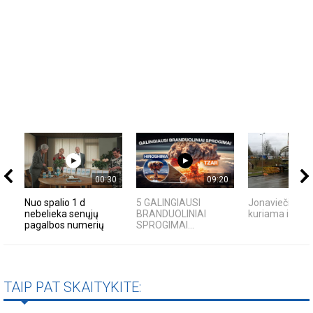
00:30
09:20
Nuo spalio 1 d
5 GALINGIAUSI
Jonaviečių ak
nebelieka senųjų
BRANDUOLINIAI
kuriama istorij
pagalbos numerių
SPROGIMAI...
TAIP PAT SKAITYKITE: