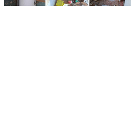
AKTUALIJOS
Vos už 2 200 eurų - Jonavos rajone parduodamas trijų
kambarių butas, tačiau yra viena svarbi detalė