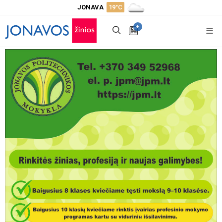
JONAVA
19°C
+