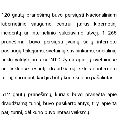
120 gautų pranešimų buvo persiųsti Nacionaliniam
kibernetinio saugumo centrui, įtarus kibernetinį
incidentą ar internetinio sukčiavimo atvejį. 1 265
pranešimai buvo persiųsti įvairių šalių interneto
paslaugų teikėjams, svetainių savininkams, socialinių
tinklų valdytojams su NTD žyma apie jų svetainėse
ar tinkluose esantį draudžiamą skleisti interneto
turinį, nurodant, kad jis būtų kuo skubiau pašalintas.
512 gautų pranešimų, kuriais buvo pranešta apie
draudžiamą turinį, buvo pasikartojantys, t. y. apie tą
patį turinį, dėl kurio buvo imtasi veiksmų.