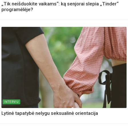
„Tik neišduokite vaikams“: ką senjorai slepia „Tinder“
programėlėje?
INTERVIU
Lytinė tapatybė nelygu seksualinė orientacija