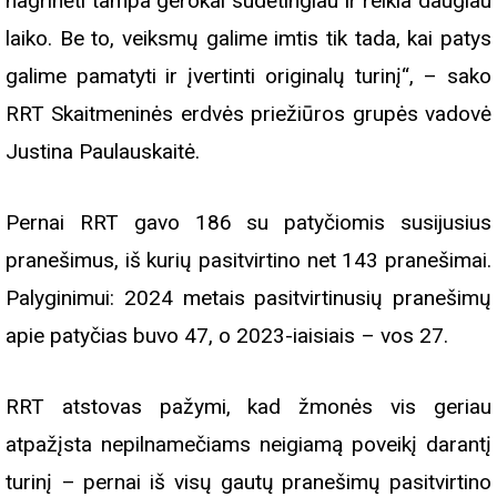
nagrinėti tampa gerokai sudėtingiau ir reikia daugiau
laiko. Be to, veiksmų galime imtis tik tada, kai patys
galime pamatyti ir įvertinti originalų turinį“, – sako
RRT Skaitmeninės erdvės priežiūros grupės vadovė
Justina Paulauskaitė.
Pernai RRT gavo 186 su patyčiomis susijusius
pranešimus, iš kurių pasitvirtino net 143 pranešimai.
Palyginimui: 2024 metais pasitvirtinusių pranešimų
apie patyčias buvo 47, o 2023-iaisiais – vos 27.
RRT atstovas pažymi, kad žmonės vis geriau
atpažįsta nepilnamečiams neigiamą poveikį darantį
turinį – pernai iš visų gautų pranešimų pasitvirtino