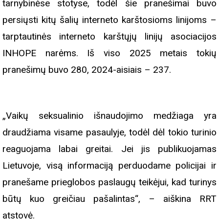
tarnybinėse stotyse, todėl šie pranešimai buvo
persiųsti kitų šalių interneto karštosioms linijoms –
tarptautinės interneto karštųjų linijų asociacijos
INHOPE narėms. Iš viso 2025 metais tokių
pranešimų buvo 280, 2024-aisiais – 237.
„Vaikų seksualinio išnaudojimo medžiaga yra
draudžiama visame pasaulyje, todėl dėl tokio turinio
reaguojama labai greitai. Jei jis publikuojamas
Lietuvoje, visą informaciją perduodame policijai ir
pranešame prieglobos paslaugų teikėjui, kad turinys
būtų kuo greičiau pašalintas“, – aiškina RRT
atstovė.