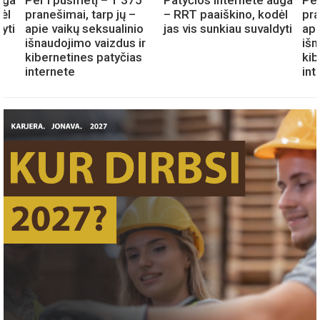
uga
Per I pusmetį – 1 375
Patyčios internete auga
Per
ėl
pranešimai, tarp jų –
– RRT paaiškino, kodėl
pra
yti
apie vaikų seksualinio
jas vis sunkiau suvaldyti
api
išnaudojimo vaizdus ir
išn
kibernetines patyčias
kib
internete
int