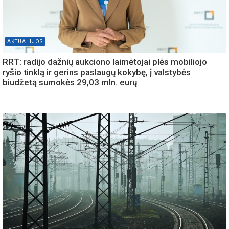
AKTUALIJOS
RRT: radijo dažnių aukciono laimėtojai plės mobiliojo
ryšio tinklą ir gerins paslaugų kokybę, į valstybės
biudžetą sumokės 29,03 mln. eurų