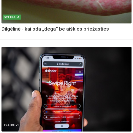
SVEIKATA
Dilgėlinė - kai oda „dega“ be aiškios priežasties
IVAIROVES