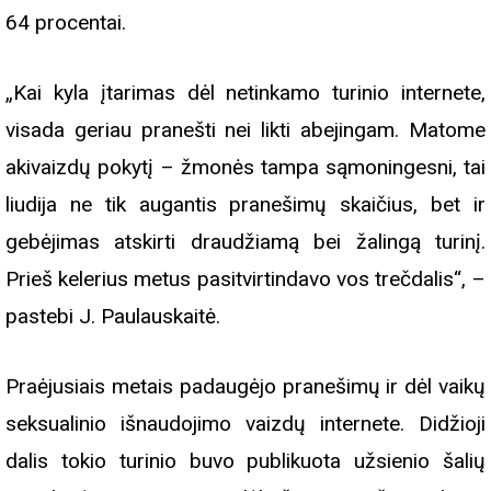
64 procentai.
„Kai kyla įtarimas dėl netinkamo turinio internete,
visada geriau pranešti nei likti abejingam. Matome
akivaizdų pokytį – žmonės tampa sąmoningesni, tai
liudija ne tik augantis pranešimų skaičius, bet ir
gebėjimas atskirti draudžiamą bei žalingą turinį.
Prieš kelerius metus pasitvirtindavo vos trečdalis“, –
pastebi J. Paulauskaitė.
Praėjusiais metais padaugėjo pranešimų ir dėl vaikų
seksualinio išnaudojimo vaizdų internete. Didžioji
dalis tokio turinio buvo publikuota užsienio šalių