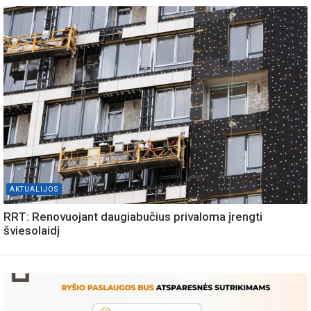
AKTUALIJOS
RRT: Renovuojant daugiabučius privaloma įrengti
šviesolaidį