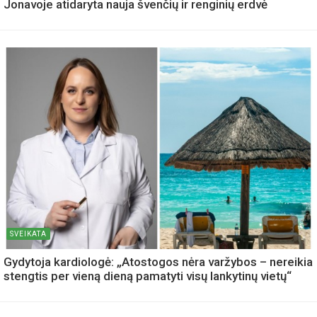
Jonavoje atidaryta nauja švenčių ir renginių erdvė
SVEIKATA
Gydytoja kardiologė: „Atostogos nėra varžybos – nereikia
stengtis per vieną dieną pamatyti visų lankytinų vietų“