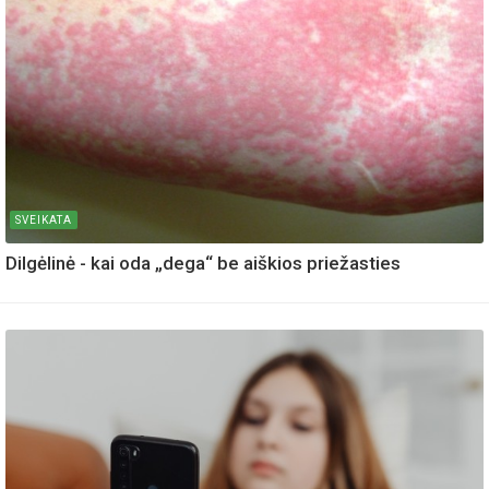
SVEIKATA
Dilgėlinė - kai oda „dega“ be aiškios priežasties