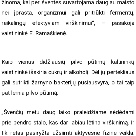
žinoma, kai per šventes suvartojama daugiau maisto
nei įprasta, organizmui gali pritrūkti fermentų,
reikalingų efektyviam virškinimui“, – pasakoja
vaistininkė E. Ramaškienė.
Kaip vienus didžiausių pilvo pūtimų kaltininkų
vaistininkė išskiria cukrų ir alkoholį. Dėl jų pertekliaus
gali sutrikti žarnyno bakterijų pusiausvyra, o tai taip
pat lemia pilvo pūtimą.
„Švenčių metu daug laiko praleidžiame sėdėdami
prie bendro stalo, kas dar labiau lėtina virškinimą. Ir
tik retas pasiryžta užsiimti aktyvesne fizine veikla.