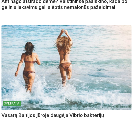
Ant nago atsirado dėmė? Vaistininkė paaiškino, kada po
geliniu lakavimu gali slėptis nemalonūs pažeidimai
SVEIKATA
Vasarą Baltijos jūroje daugėja Vibrio bakterijų