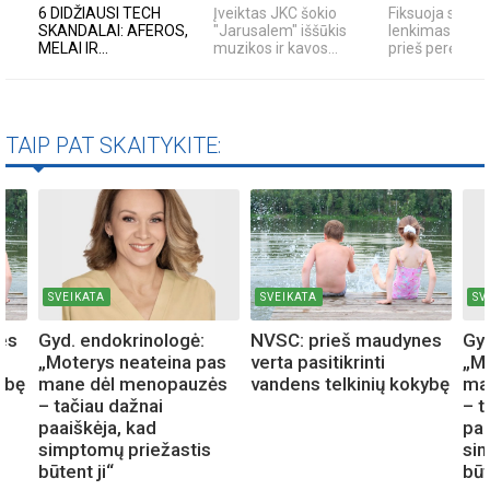
6 DIDŽIAUSI TECH
Įveiktas JKC šokio
Fiksuoja skaity
SKANDALAI: AFEROS,
"Jarusalem" iššūkis
lenkimas per išt
MELAI IR...
muzikos ir kavos...
prieš perėją -...
TAIP PAT SKAITYKITE:
SVEIKATA
SVEIKATA
SV
es
Gyd. endokrinologė:
NVSC: prieš maudynes
Gyd
„Moterys neateina pas
verta pasitikrinti
„Mo
ybę
mane dėl menopauzės
vandens telkinių kokybę
ma
– tačiau dažnai
– t
paaiškėja, kad
paa
simptomų priežastis
sim
būtent ji“
būt