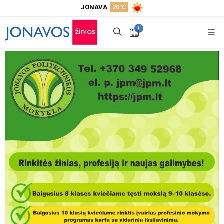
JONAVA
20°C
+