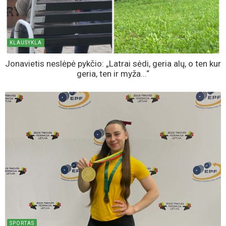
KLAUSYKLA
Jonavietis neslėpė pykčio: „Latrai sėdi, geria alų, o ten kur
geria, ten ir myža...“
SPORTAS