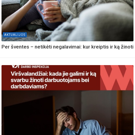
AKTUALIJOS
Per šventes – netikėti negalavimai: kur kreiptis ir ką žinoti