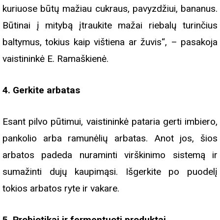
kuriuose būtų mažiau cukraus, pavyzdžiui, bananus.
Būtinai į mitybą įtraukite mažai riebalų turinčius
baltymus, tokius kaip vištiena ar žuvis“, – pasakoja
vaistininkė E. Ramaškienė.
4. Gerkite arbatas
Esant pilvo pūtimui, vaistininkė pataria gerti imbiero,
pankolio arba ramunėlių arbatas. Anot jos, šios
arbatos padeda nuraminti virškinimo sistemą ir
sumažinti dujų kaupimąsi. Išgerkite po puodelį
tokios arbatos ryte ir vakare.
5. Probiotikai ir fermentuoti produktai