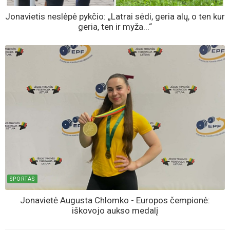
Jonavietis neslėpė pykčio: „Latrai sėdi, geria alų, o ten kur
geria, ten ir myža...“
SPORTAS
Jonavietė Augusta Chlomko - Europos čempionė:
iškovojo aukso medalį