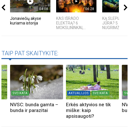
04:08
06:28
Jonaviečių akyse
KAS IŠRADO
KĄ SLEPIA BA
kuriama istorija
ELEKTRĄ? 6
JŪRA? 5
MOKSLININKAI,...
NUGRIMZDUSIO
TAIP PAT SKAITYKITE:
SVEIKATA
AKTUALIJOS
SVEIKATA
SV
NVSC: bunda gamta –
Erkės aktyvios ne tik
NV
bunda ir parazitai
miške: kaip
bun
apsisaugoti?