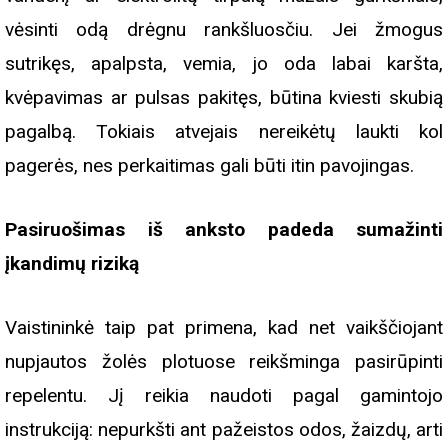
vėsinti odą drėgnu rankšluosčiu. Jei žmogus
sutrikęs, apalpsta, vemia, jo oda labai karšta,
kvėpavimas ar pulsas pakitęs, būtina kviesti skubią
pagalbą. Tokiais atvejais nereikėtų laukti kol
pagerės, nes perkaitimas gali būti itin pavojingas.
Pasiruošimas iš anksto padeda sumažinti
įkandimų riziką
Vaistininkė taip pat primena, kad net vaikščiojant
nupjautos žolės plotuose reikšminga pasirūpinti
repelentu. Jį reikia naudoti pagal gamintojo
instrukciją: nepurkšti ant pažeistos odos, žaizdų, arti