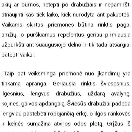
akių ar burnos, netepti po drabužiais ir nepamiršti
atnaujinti kas tiek laiko, kiek nurodyta ant pakuotės.
Vaikams skirtas priemones būtina rinktis pagal
amžių, o purškiamus repelentus geriau pirmiausia
užpurkšti ant suaugusiojo delno ir tik tada atsargiai
patepti vaikui.
„Taip pat veiksminga priemonė nuo įkandimų yra
tinkama apranga. Geriausia rinktis šviesesnius,
ilgesnius, lengvus drabužius, uždarą avalynę,
kojines, galvos apdangalą. Šviesūs drabužiai padeda
lengviau pastebėti ropojančią erkę, o ilgos rankovės
ir kelnės sumažina atviros odos plotą. Grįžus iš