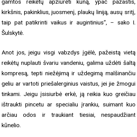
gamtos reikėtų apžiūrėti kūną, ypač pažastis,
kirkšnis, pakinklius, juosmenį, plaukų liniją, ausų sritį,
taip pat patikrinti vaikus ir augintinius“, – sako I.
Šulskytė.
Anot jos, jeigu visgi vabzdys įgėlė, pažeistą vietą
reikėtų nuplauti švariu vandeniu, galima uždėti šaltą
kompresą, tepti niežėjimą ir uždegimą malšinančiu
geliu ar vartoti priešalerginius vaistus, jei jie žmogui
tinkami. Jeigu įsisiurbė erkė, ją reikia kuo greičiau
ištraukti pincetu ar specialiu įrankiu, suimant kuo
arčiau odos ir traukiant tiesiai, nespaudžiant
kūnelio.