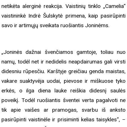
netikėta alerginė reakcija. Vaistinių tinklo „Camelia“
vaistininkė Indrė Šulskytė primena, kaip pasirūpinti
savo ir artimųjų sveikata ruošiantis Joninėms.
„Joninės dažnai švenčiamos gamtoje, toliau nuo
namų, todėl net ir nedidelis neapdairumas gali virsti
didesniu rūpesčiu. Karštyje greičiau genda maistas,
vakare suaktyvėja uodai, pievose ir miškuose tyko
erkės, o ilga diena lauke reiškia didesnį saulės
poveikį. Todėl ruošiantis šventei verta pagalvoti ne
tik apie vaišes ar pramogas, svarbu iš anksto
pasirūpinti vaistinėle ir prisiminti kelias taisykles“, –