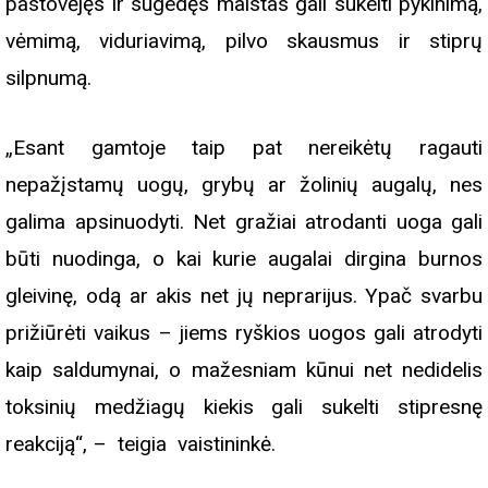
pastovėjęs ir sugedęs maistas gali sukelti pykinimą,
vėmimą, viduriavimą, pilvo skausmus ir stiprų
silpnumą.
„Esant gamtoje taip pat nereikėtų ragauti
nepažįstamų uogų, grybų ar žolinių augalų, nes
galima apsinuodyti. Net gražiai atrodanti uoga gali
būti nuodinga, o kai kurie augalai dirgina burnos
gleivinę, odą ar akis net jų neprarijus. Ypač svarbu
prižiūrėti vaikus – jiems ryškios uogos gali atrodyti
kaip saldumynai, o mažesniam kūnui net nedidelis
toksinių medžiagų kiekis gali sukelti stipresnę
reakciją“, – teigia vaistininkė.