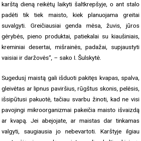
karštą dieną reikėtų laikyti šaltkrepšyje, o ant stalo
padėti tik tiek maisto, kiek planuojama greitai
suvalgyti. Greičiausiai genda mėsa, žuvis, jūros
gėrybės, pieno produktai, patiekalai su kiaušiniais,
kreminiai desertai, mišrainės, padažai, supjaustyti
vaisiai ir daržovės“, – sako I. Šulskytė.
Sugedusį maistą gali išduoti pakitęs kvapas, spalva,
gleivėtas ar lipnus paviršius, rūgštus skonis, pelėsis,
išsipūtusi pakuotė, tačiau svarbu žinoti, kad ne visi
pavojingi mikroorganizmai pakeičia maisto išvaizdą
ar kvapą. Jei abejojate, ar maistas dar tinkamas
valgyti, saugiausia jo nebevartoti. Karštyje ilgiau