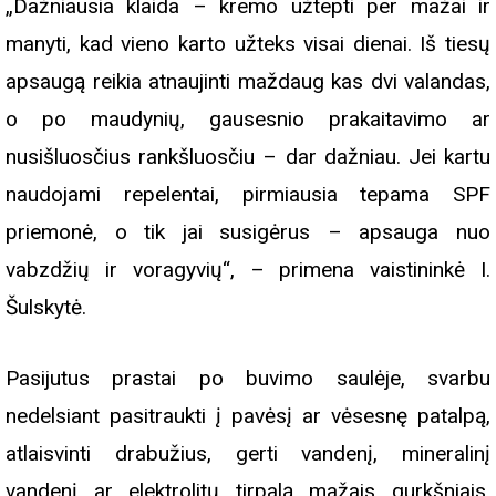
„Dažniausia klaida – kremo užtepti per mažai ir
manyti, kad vieno karto užteks visai dienai. Iš tiesų
apsaugą reikia atnaujinti maždaug kas dvi valandas,
o po maudynių, gausesnio prakaitavimo ar
nusišluosčius rankšluosčiu – dar dažniau. Jei kartu
naudojami repelentai, pirmiausia tepama SPF
priemonė, o tik jai susigėrus – apsauga nuo
vabzdžių ir voragyvių“, – primena vaistininkė I.
Šulskytė.
Pasijutus prastai po buvimo saulėje, svarbu
nedelsiant pasitraukti į pavėsį ar vėsesnę patalpą,
atlaisvinti drabužius, gerti vandenį, mineralinį
vandenį ar elektrolitų tirpalą mažais gurkšniais,