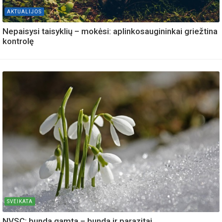
AKTUALIJOS
Nepaisysi taisyklių – mokėsi: aplinkosaugininkai griežtina
kontrolę
SVEIKATA
NVSC: bunda gamta – bunda ir parazitai