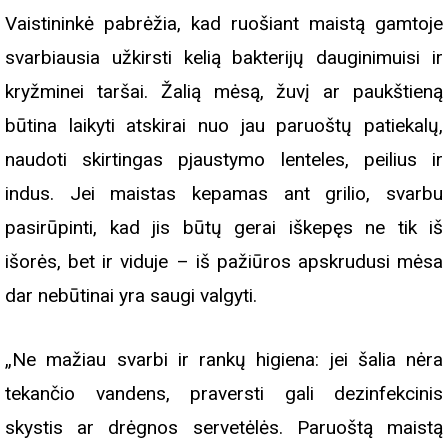
Vaistininkė pabrėžia, kad ruošiant maistą gamtoje
svarbiausia užkirsti kelią bakterijų dauginimuisi ir
kryžminei taršai. Žalią mėsą, žuvį ar paukštieną
būtina laikyti atskirai nuo jau paruoštų patiekalų,
naudoti skirtingas pjaustymo lenteles, peilius ir
indus. Jei maistas kepamas ant grilio, svarbu
pasirūpinti, kad jis būtų gerai iškepęs ne tik iš
išorės, bet ir viduje – iš pažiūros apskrudusi mėsa
dar nebūtinai yra saugi valgyti.
„Ne mažiau svarbi ir rankų higiena: jei šalia nėra
tekančio vandens, praversti gali dezinfekcinis
skystis ar drėgnos servetėlės. Paruoštą maistą