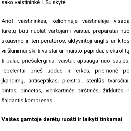
sako vaistininkė I. Šulskytė.
Anot vaistininkės, kelioninėje vaistinėlėje visada
turėtų būti nuolat vartojami vaistai, preparatai nuo
skausmo ir temperatūros, aktyvintoji anglis ar kitos
virškinimui skirti vaistai ar maisto papildai, elektrolitų
tirpalai, priešalerginiai vaistai, apsauga nuo saulės,
repelentai prieš uodus ir erkes, priemonė po
įkandimų, antiseptikas, pleistrai, sterilūs tvarsčiai,
bintas, pincetas, vienkartinės pirštinės, žirklutės ir
šaldantis kompresas.
Vaišes gamtoje derėtų ruošti ir laikyti tinkamai