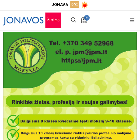
JONAVA
9°C
+