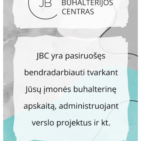
AKTUALIJOS
Mokyklų skambučius pakeis paukščių balsai: „Ulba čiulba
mokykla“ tampa tarptautiniu projektu
AKTUALIJOS
Atlikti pakartotiniai I Joninių ir Žeimių tvenkinių vandens
tyrimai
KLAUSYKLA
Senjorei nuolaida nepritaikyta: ,,Jonavos autobusai"
teigia, kad skirtinguose maršrutuose galioja nevienodos
lengvatos