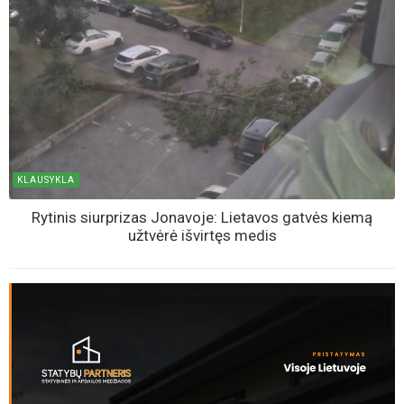
Vos už 2 200 eurų - Jonavos rajone parduodamas trijų
kambarių butas, tačiau yra viena svarbi detalė
KLAUSYKLA
Jonavietis neslėpė pykčio: „Latrai sėdi, geria alų, o ten kur
geria, ten ir myža...“