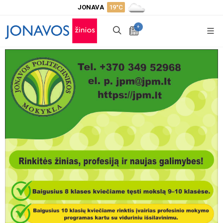
JONAVA
19°C
+