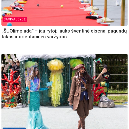
SAVIVALDYBE
„ŠUOlimpiada“ – jau rytoj: lauks šventinė eisena, pagundų
takas ir orientacinės varžybos