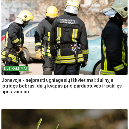
NUSIKALTIMAI
Jonavoje - neįprasti ugniagesių iškvietimai: šulinyje
įstrigęs bebras, dujų kvapas prie parduotuvės ir pakilęs
upės vanduo