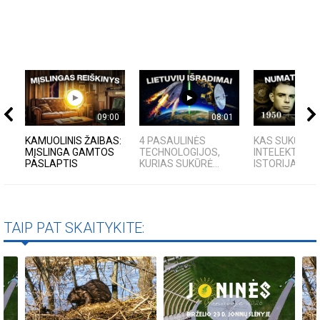
09:00
08:01
KAMUOLINIS ŽAIBAS:
4 PASAULINĖS
KAS SUKŪRĖ D
MĮSLINGA GAMTOS
TECHNOLOGIJOS,
INTELEKTĄ? K
PASLAPTIS
KURIAS SUKŪRĖ...
ISTORIJA IR F
TAIP PAT SKAITYKITE: