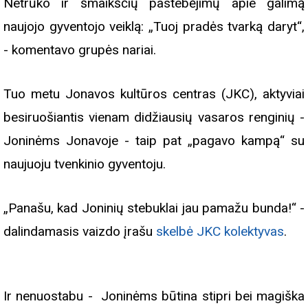
Netrūko ir šmaikščių pastebėjimų apie galimą
naujojo gyventojo veiklą: „Tuoj pradės tvarką daryt“,
- komentavo grupės nariai.
Tuo metu Jonavos kultūros centras (JKC), aktyviai
besiruošiantis vienam didžiausių vasaros renginių -
Joninėms Jonavoje - taip pat „pagavo kampą“ su
naujuoju tvenkinio gyventoju.
„Panašu, kad Joninių stebuklai jau pamažu bunda!“ -
dalindamasis vaizdo įrašu
skelbė JKC kolektyvas
.
Ir nenuostabu - Joninėms būtina stipri bei magiška