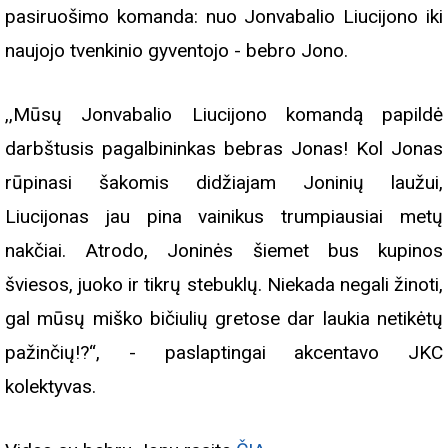
pasiruošimo komanda: nuo Jonvabalio Liucijono iki
naujojo tvenkinio gyventojo - bebro Jono.
,,Mūsų Jonvabalio Liucijono komandą papildė
darbštusis pagalbininkas bebras Jonas! Kol Jonas
rūpinasi šakomis didžiajam Joninių laužui,
Liucijonas jau pina vainikus trumpiausiai metų
nakčiai. Atrodo, Joninės šiemet bus kupinos
šviesos, juoko ir tikrų stebuklų. Niekada negali žinoti,
gal mūsų miško bičiulių gretose dar laukia netikėtų
pažinčių!?“, - paslaptingai akcentavo JKC
kolektyvas.