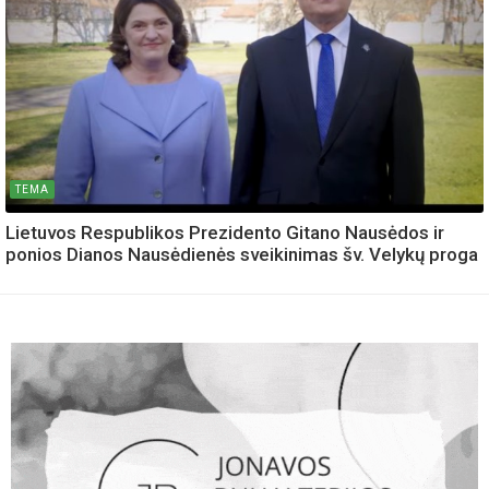
TEMA
Lietuvos Respublikos Prezidento Gitano Nausėdos ir
ponios Dianos Nausėdienės sveikinimas šv. Velykų proga
AKTUALIJOS
Policija pradeda reidus
AKTUALIJOS
Kultūrinės patirtys prasidės dar anksčiau: Kultūros pasas
atveria duris priešmokyklinio amžiaus vaikams