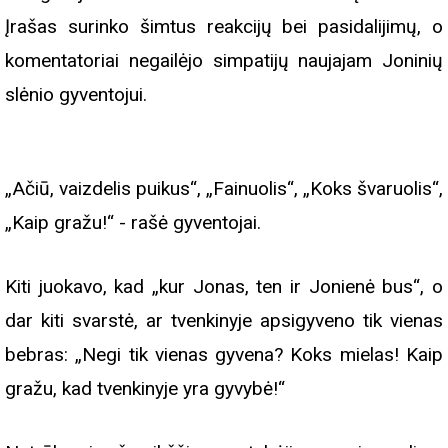
Įrašas surinko šimtus reakcijų bei pasidalijimų, o
komentatoriai negailėjo simpatijų naujajam Joninių
slėnio gyventojui.
„Ačiū, vaizdelis puikus“, „Fainuolis“, „Koks švaruolis“,
„Kaip gražu!“ - rašė gyventojai.
Kiti juokavo, kad „kur Jonas, ten ir Jonienė bus“, o
dar kiti svarstė, ar tvenkinyje apsigyveno tik vienas
bebras: „Negi tik vienas gyvena? Koks mielas! Kaip
gražu, kad tvenkinyje yra gyvybė!“