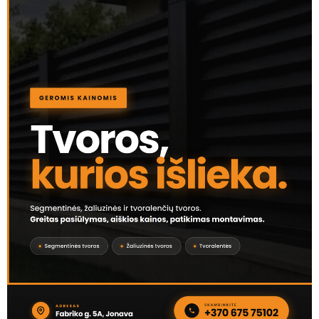
KLAUSYKLA
Rytinis siurprizas Jonavoje: Lietavos gatvės kiemą
užtvėrė išvirtęs medis