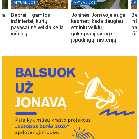
AKTUALIJOS
AKTUALIJOS
AK
ga
Bebrai – gamtos
Joninės Jonavoje auga
Be
u
inžinieriai, kurių
kasmet: žada daugiau
inž
pavasarinė veikla kelia
etninių veiklų,
pav
iššūkių
galingesnį garsą ir
išš
įspūdingą misteriją