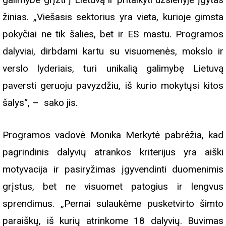
žinias. „Viešasis sektorius yra vieta, kurioje gimsta
pokyčiai ne tik šalies, bet ir ES mastu. Programos
dalyviai, dirbdami kartu su visuomenės, mokslo ir
verslo lyderiais, turi unikalią galimybę Lietuvą
paversti geruoju pavyzdžiu, iš kurio mokytųsi kitos
šalys“, – sako jis.
Programos vadovė Monika Merkytė pabrėžia, kad
pagrindinis dalyvių atrankos kriterijus yra aiški
motyvacija ir pasiryžimas įgyvendinti duomenimis
grįstus, bet ne visuomet patogius ir lengvus
sprendimus. „Pernai sulaukėme pusketvirto šimto
paraiškų, iš kurių atrinkome
18
dalyvių. Buvimas