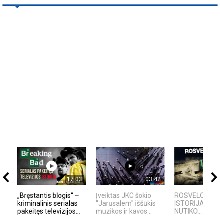
17:03
03:42
„Bręstantis blogis“ –
Įveiktas JKC šokio
ROSVELO ATEI
kriminalinis serialas
"Jarusalem" iššūkis
ISTORIJA: KA
pakeitęs televizijos...
muzikos ir kavos...
NUTIKO...