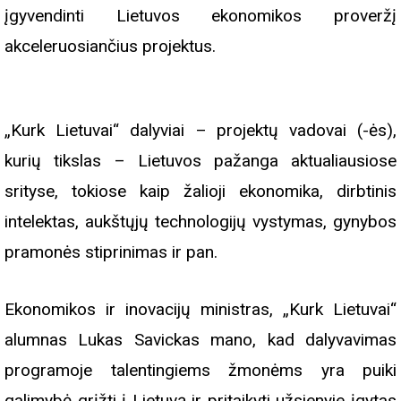
įgyvendinti Lietuvos ekonomikos proveržį
akceleruosiančius projektus.
„Kurk Lietuvai“ dalyviai – projektų vadovai (-ės),
kurių tikslas – Lietuvos pažanga aktualiausiose
srityse, tokiose kaip žalioji ekonomika, dirbtinis
intelektas, aukštųjų technologijų vystymas, gynybos
pramonės stiprinimas ir pan.
Ekonomikos ir inovacijų ministras, „Kurk Lietuvai“
alumnas Lukas Savickas mano, kad dalyvavimas
programoje talentingiems žmonėms yra puiki
galimybė grįžti į Lietuvą ir pritaikyti užsienyje įgytas