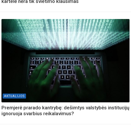
kartelė nėra tik švietimo klausimas
AKTUALIJOS
Premjerė prarado kantrybę: dešimtys valstybės institucijų
ignoruoja svarbius reikalavimus?