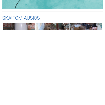
SKAITOMIAUSIOS
AKTUALIJOS
Vos už 2 200 eurų - Jonavos rajone parduodamas trijų
kambarių butas, tačiau yra viena svarbi detalė