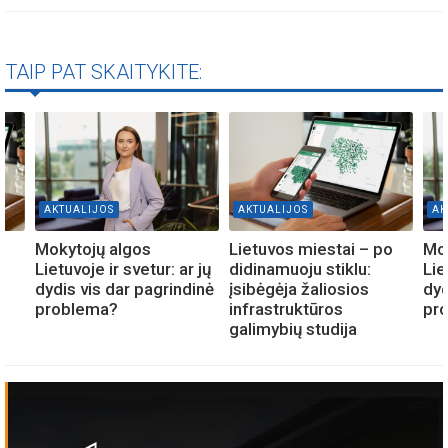
TAIP PAT SKAITYKITE:
AKTUALIJOS
AKTUALIJOS
AK
o
Mokytojų algos
Lietuvos miestai – po
Mok
Lietuvoje ir svetur: ar jų
didinamuoju stiklu:
Lie
dydis vis dar pagrindinė
įsibėgėja žaliosios
dyd
problema?
infrastruktūros
pr
galimybių studija