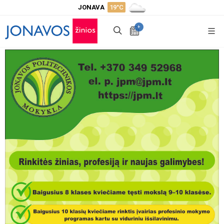
JONAVA
19°C
+