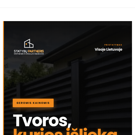
AKTUALIJOS
Šalpos pensijų ir pensijų priemokų sistemoje – daugiau
aiškumo ir teisingumo
AKTUALIJOS
Pensijų kaupimo rezultatai: per metus kaupiančiųjų
turtas paaugo 1,3 mlrd. Eur
AKTUALIJOS
Pensijų kaupimo rezultatai: per metus – beveik milijardo
eurų grąža
AKTUALIJOS
Valstybės kontrolė: Ar „Sodros“ rezervas atlaikys
neišvengiamus Lietuvos demografijos pokyčius?
AKTUALIJOS