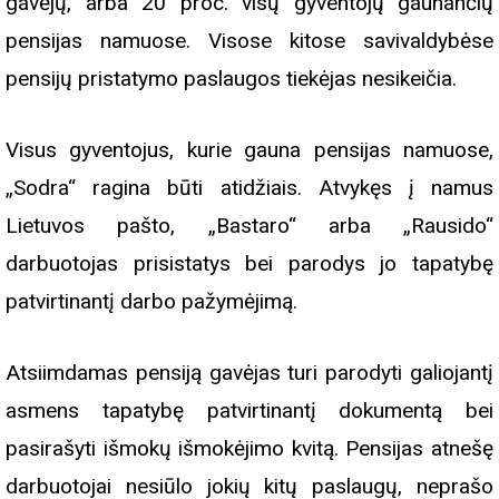
gavėjų, arba 20 proc. visų gyventojų gaunančių
pensijas namuose. Visose kitose savivaldybėse
pensijų pristatymo paslaugos tiekėjas nesikeičia.
Visus gyventojus, kurie gauna pensijas namuose,
„Sodra“ ragina būti atidžiais. Atvykęs į namus
Lietuvos pašto, „Bastaro“ arba „Rausido“
darbuotojas prisistatys bei parodys jo tapatybę
patvirtinantį darbo pažymėjimą.
Atsiimdamas pensiją gavėjas turi parodyti galiojantį
asmens tapatybę patvirtinantį dokumentą bei
pasirašyti išmokų išmokėjimo kvitą. Pensijas atnešę
darbuotojai nesiūlo jokių kitų paslaugų, neprašo