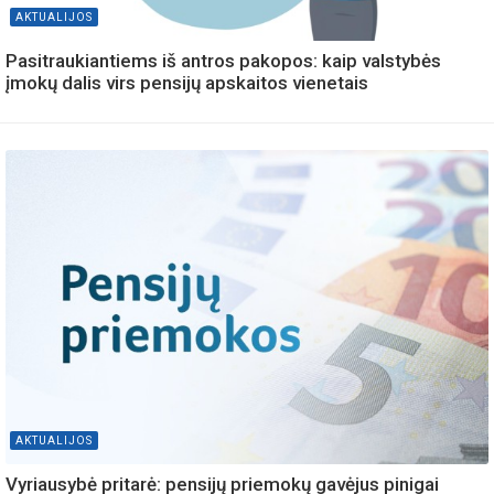
AKTUALIJOS
Pasitraukiantiems iš antros pakopos: kaip valstybės
įmokų dalis virs pensijų apskaitos vienetais
AKTUALIJOS
Vyriausybė pritarė: pensijų priemokų gavėjus pinigai