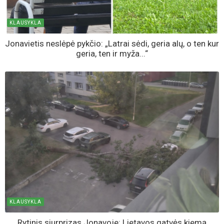
AKTUALIJOS
Vos už 2 200 eurų - Jonavos rajone parduodamas trijų
kambarių butas, tačiau yra viena svarbi detalė