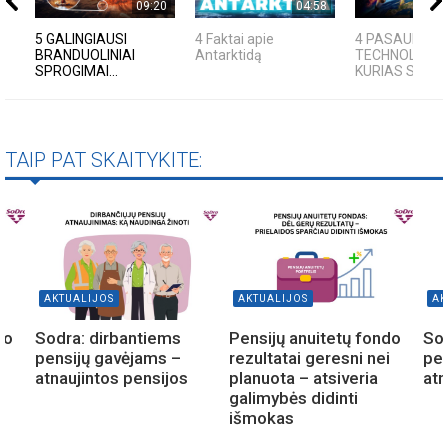
09:20
04:58
5 GALINGIAUSI
4 Faktai apie
4 PASAULINĖS
BRANDUOLINIAI
Antarktidą
TECHNOLOGIJ
SPROGIMAI...
KURIAS SUKŪRĖ
TAIP PAT SKAITYKITE:
AKTUALIJOS
AKTUALIJOS
AK
do
Sodra: dirbantiems
Pensijų anuitetų fondo
Sod
i
pensijų gavėjams –
rezultatai geresni nei
pen
atnaujintos pensijos
planuota – atsiveria
atn
galimybės didinti
išmokas