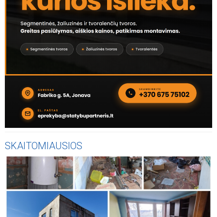
Atnaujintas sunkių ligų sąrašas: daugiau sunkiomis
ligomis sergančių gyventojų galės nutraukti pensijų
kaupimą