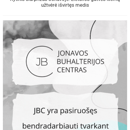
KLAUSYKLA
Jonavietis neslėpė pykčio: „Latrai sėdi, geria alų, o ten kur
geria, ten ir myža...“