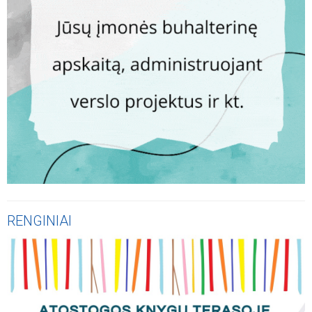
KLAUSYKLA
Rytinis siurprizas Jonavoje: Lietavos gatvės kiemą
užtvėrė išvirtęs medis