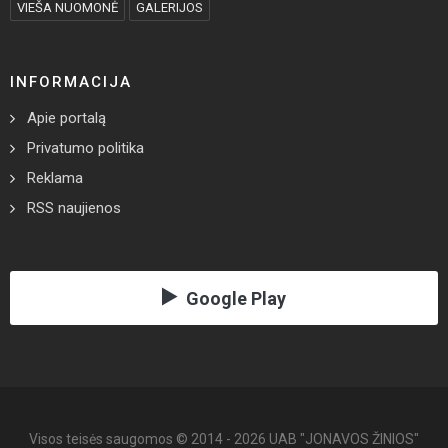
Jubiliejinė vasara ,,Knygų terasoje"
Telefonas: +370 670 867 09
El. paštas: redakcija@jonavoszinios.lt
RUBRIKOS
AKTUALIJOS
SAVIVALDYBĖ
SPORTAS
APKLAUSOS