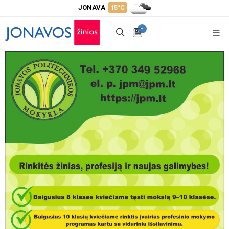
JONAVA
15°C
+