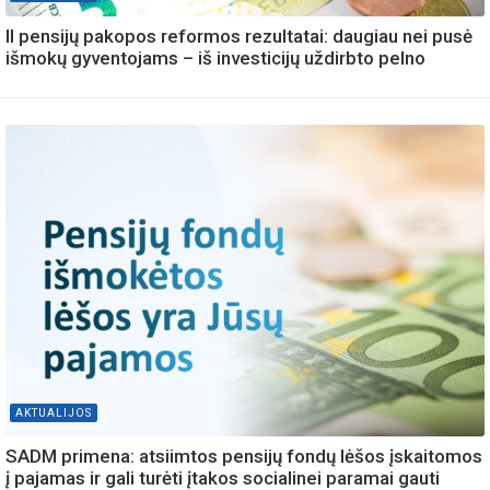
II pensijų pakopos reformos rezultatai: daugiau nei pusė
išmokų gyventojams – iš investicijų uždirbto pelno
AKTUALIJOS
SADM primena: atsiimtos pensijų fondų lėšos įskaitomos
į pajamas ir gali turėti įtakos socialinei paramai gauti