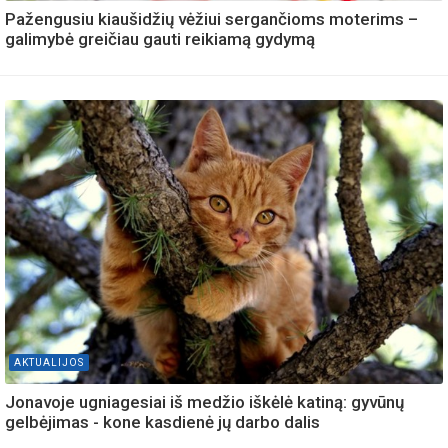
Pažengusiu kiaušidžių vėžiui sergančioms moterims –
galimybė greičiau gauti reikiamą gydymą
AKTUALIJOS
Jonavoje ugniagesiai iš medžio iškėlė katiną: gyvūnų
gelbėjimas - kone kasdienė jų darbo dalis