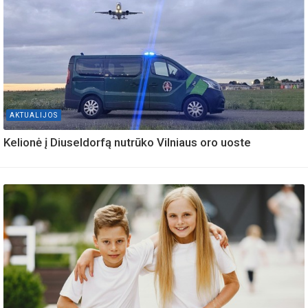
AKTUALIJOS
Kelionė į Diuseldorfą nutrūko Vilniaus oro uoste