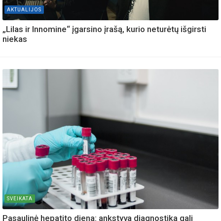
AKTUALIJOS
„Lilas ir Innomine“ įgarsino įrašą, kurio neturėtų išgirsti
niekas
SVEIKATA
Pasaulinė hepatito diena: ankstyva diagnostika gali