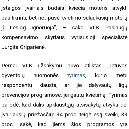
įstaigos įvairiais būdais kviečia moteris atvykti
pasitikrinti, bet net pusė kvietimo sulaukusių moterų
jį tiesiog ignoruoja“, – sako VLK Paslaugų
kompensavimo skyriaus vyriausioji specialistė
Jurgita Grigarienė.
Pernai VLK užsakymu buvo atliktas Lietuvos
gyventojų nuomonės
tyrimas
, kurio metu
respondentų klausta, ar jie dalyvautų ligų
prevencijos programose, jei gautų kvietimą. Tyrimas
parodė, kad dalis apklaustųjų atsisakytų atvykti dėl
įvairiausių priežasčių: 34 proc. teigė esą sveiki, 33
proc. sakė, kad jiems šios programos yra