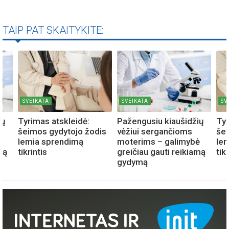
TAIP PAT SKAITYKITE:
SVEIKATA
SVEIKATA
SV
ių
Tyrimas atskleidė:
Pažengusiu kiaušidžių
Tyr
šeimos gydytojo žodis
vėžiui sergančioms
šei
ė
lemia sprendimą
moterims – galimybė
le
mą
tikrintis
greičiau gauti reikiamą
tik
gydymą