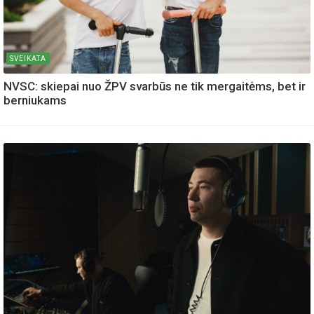
SVEIKATA
NVSC: skiepai nuo ŽPV svarbūs ne tik mergaitėms, bet ir
berniukams