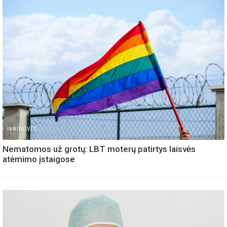
IVAIROVES
Nematomos už grotų: LBT moterų patirtys laisvės
atėmimo įstaigose