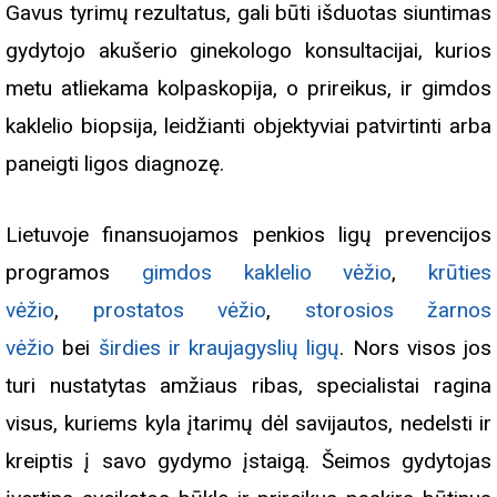
Gavus tyrimų rezultatus, gali būti išduotas siuntimas
gydytojo akušerio ginekologo konsultacijai, kurios
metu atliekama kolpaskopija, o prireikus, ir gimdos
kaklelio biopsija, leidžianti objektyviai patvirtinti arba
paneigti ligos diagnozę.
Lietuvoje finansuojamos penkios ligų prevencijos
programos
gimdos kaklelio vėžio
,
krūties
vėžio
,
prostatos vėžio
,
storosios žarnos
vėžio
bei
širdies ir kraujagyslių ligų
. Nors visos jos
turi nustatytas amžiaus ribas, specialistai ragina
visus, kuriems kyla įtarimų dėl savijautos, nedelsti ir
kreiptis į savo gydymo įstaigą. Šeimos gydytojas