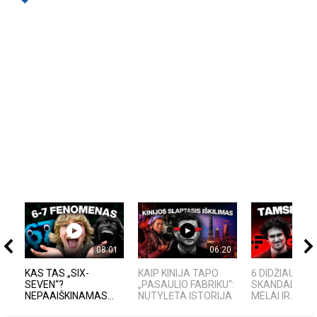
08:01
06:20
KAS TAS „SIX-
KAIP KINIJA TAPO
6 DIDŽIAUSI T
SEVEN“?
„PASAULIO FABRIKU“:
SKANDALAI: A
NEPAAIŠKINAMAS...
NUTYLĖTA ISTORIJA
MELAI IR...