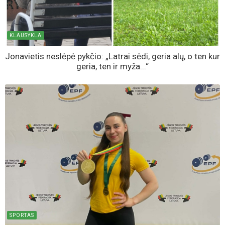
KLAUSYKLA
Jonavietis neslėpė pykčio: „Latrai sėdi, geria alų, o ten kur
geria, ten ir myža...“
SPORTAS