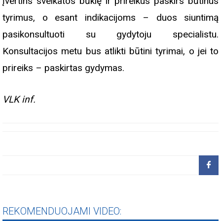
įvertins sveikatos būklę ir prireikus paskirs būtinus
tyrimus, o esant indikacijoms – duos siuntimą
pasikonsultuoti su gydytoju specialistu.
Konsultacijos metu bus atlikti būtini tyrimai, o jei to
prireiks – paskirtas gydymas.
VLK inf.
REKOMENDUOJAMI VIDEO: