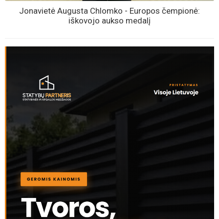
Jonavietė Augusta Chlomko - Europos čempionė:
iškovojo aukso medalį