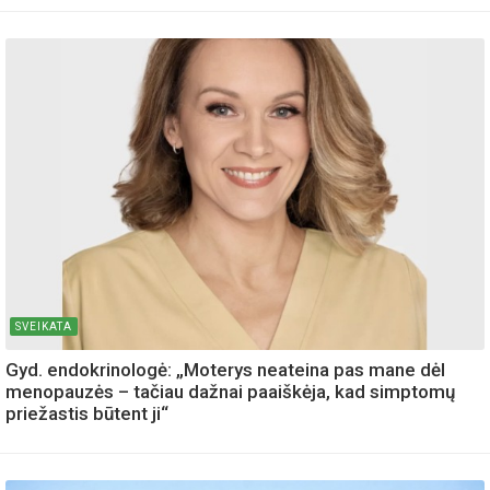
SVEIKATA
Gyd. endokrinologė: „Moterys neateina pas mane dėl
menopauzės – tačiau dažnai paaiškėja, kad simptomų
priežastis būtent ji“