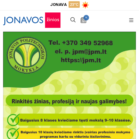
JONAVA
23°C
+