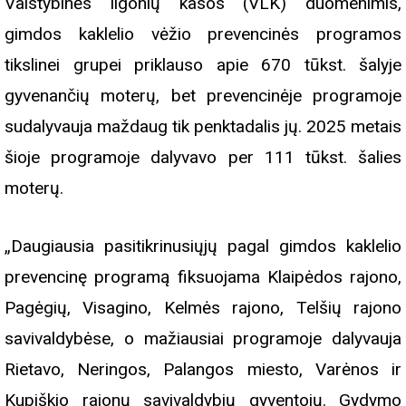
Valstybinės ligonių kasos (VLK) duomenimis,
gimdos kaklelio vėžio prevencinės programos
tikslinei grupei priklauso apie 670 tūkst. šalyje
gyvenančių moterų, bet prevencinėje programoje
sudalyvauja maždaug tik penktadalis jų. 2025 metais
šioje programoje dalyvavo per 111 tūkst. šalies
moterų.
„Daugiausia pasitikrinusiųjų pagal gimdos kaklelio
prevencinę programą fiksuojama Klaipėdos rajono,
Pagėgių, Visagino, Kelmės rajono, Telšių rajono
savivaldybėse, o mažiausiai programoje dalyvauja
Rietavo, Neringos, Palangos miesto, Varėnos ir
Kupiškio rajonų savivaldybių gyventojų. Gydymo