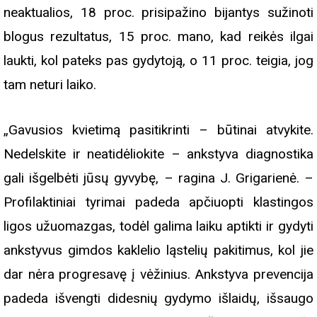
neaktualios, 18 proc. prisipažino bijantys sužinoti
blogus rezultatus, 15 proc. mano, kad reikės ilgai
laukti, kol pateks pas gydytoją, o 11 proc. teigia, jog
tam neturi laiko.
„Gavusios kvietimą pasitikrinti – būtinai atvykite.
Nedelskite ir neatidėliokite – ankstyva diagnostika
gali išgelbėti jūsų gyvybę, – ragina J. Grigarienė. –
Profilaktiniai tyrimai padeda apčiuopti klastingos
ligos užuomazgas, todėl galima laiku aptikti ir gydyti
ankstyvus gimdos kaklelio ląstelių pakitimus, kol jie
dar nėra progresavę į vėžinius. Ankstyva prevencija
padeda išvengti didesnių gydymo išlaidų, išsaugo