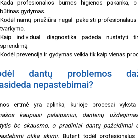
Kada profesionalios burnos higienos pakanka, 
būtinas gydymas.
Kodėl namų priežiūra negali pakeisti profesionalaus
tvarkymo.
Kaip individuali diagnostika padeda nustatyti t
sprendimą.
Kodėl prevencija ir gydymas veikia tik kaip vienas pro
odėl dantų problemos daž
asideda nepastebimai?
nos ertmė yra aplinka, kurioje procesai vyksta t
ašos kaupiasi palaipsniui, dantenų uždegimas
tytis be skausmo, o pradiniai dantų pažeidimai 
astebimi plika akimi
. Būtent todėl profesionalus