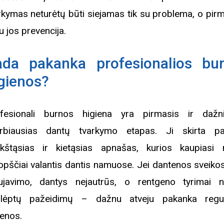
rkymas neturėtų būti siejamas tik su problema, o pirm
u jos prevencija.
ada pakanka profesionalios bu
gienos?
fesionali burnos higiena yra pirmasis ir dažni
rbiausias dantų tvarkymo etapas. Ji skirta paš
kštąsias ir kietąsias apnašas, kurios kaupiasi 
opščiai valantis dantis namuose. Jei dantenos sveikos
ujavimo, dantys nejautrūs, o rentgeno tyrimai 
lėptų pažeidimų – dažnu atveju pakanka regul
ienos.
Biblioteka kviečia į reng