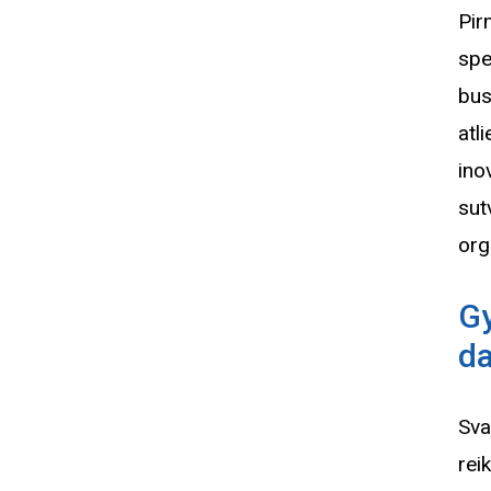
Pir
spe
bus
atl
ino
su
org
G
da
Sva
rei