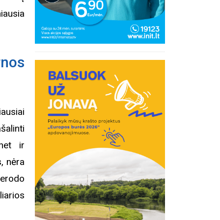
iausia
rnos
ausiai
alinti
net ir
, nėra
nerodo
iarios
inius