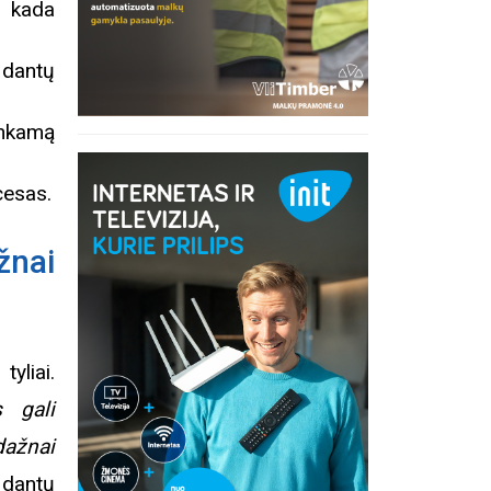
o kada
 dantų
inkamą
cesas.
nai
yliai.
 gali
dažnai
 dantų