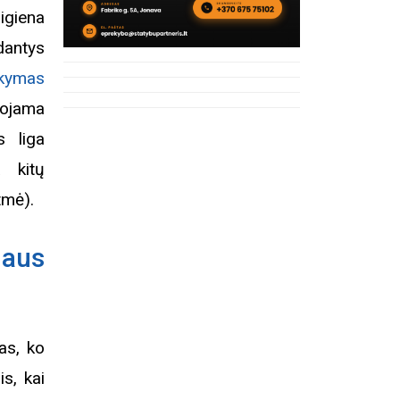
igiena
 dantys
rkymas
dojama
s liga
 kitų
tmė).
laus
as, ko
is, kai