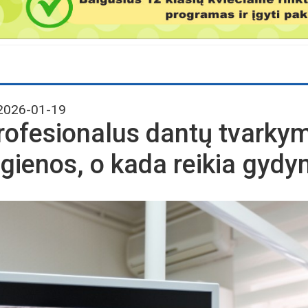
026-01-19
rofesionalus dantų tvarky
igienos, o kada reikia gyd