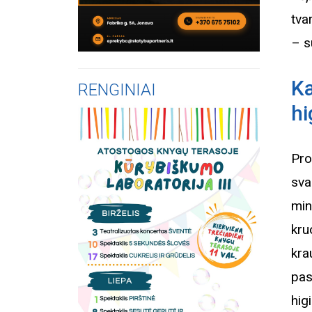
tva
– s
K
RENGINIAI
hi
Pro
sva
min
kru
kra
pas
hig