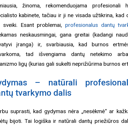
miausia, žinoma, rekomenduojama profesionali h
cialisto kabinete, tačiau ir ji ne visada užtikrina, kad
 sveiki. Esant problemai,
profesionalus dantų tva
iekamas neskausmingai, gana greitai (kadangi nau
vatyvi įranga) ir, svarbiausia, kad burnos ertmė
tvarkoma, tad išvengiama dantų netekimo arba
anizmo ligų (kurias gali sukelti neprižiūrima burnos er
ydymas – natūrali profesiona
ntų tvarkymo dalis
rbu suprasti, kad gydymas nėra „nesėkmė“ ar kažk
kėtų bijoti. Tai logiška ir natūrali dantų priežiūros dal