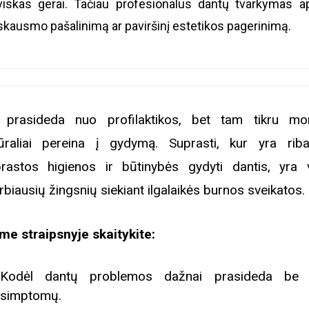
viskas gerai. Tačiau profesionalus dantų tvarkymas a
skausmo pašalinimą ar paviršinį estetikos pagerinimą.
 prasideda nuo profilaktikos, bet tam tikru m
ūraliai pereina į gydymą. Suprasti, kur yra rib
rastos higienos ir būtinybės gydyti dantis, yra 
rbiausių žingsnių siekiant ilgalaikės burnos sveikatos.
me straipsnyje skaitykite:
Kodėl dantų problemos dažnai prasideda be a
simptomų.