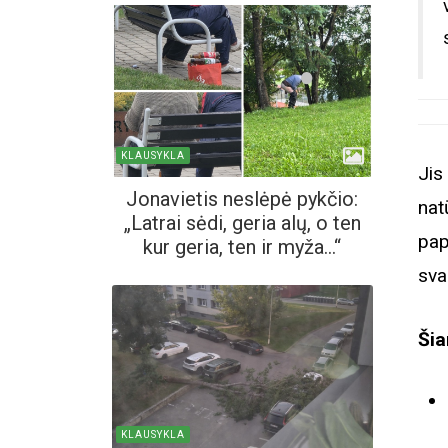
KLAUSYKLA
Jis
Jonavietis neslėpė pykčio:
nat
„Latrai sėdi, geria alų, o ten
pap
kur geria, ten ir myža...“
sva
Šia
KLAUSYKLA