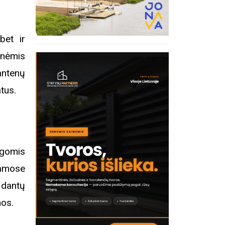
bet ir
Registracija į eitynes
Ekskurs
snėmis
Kosakovsk
įkūrim
antenų
tus.
ygomis
iamose
 dantų
os.