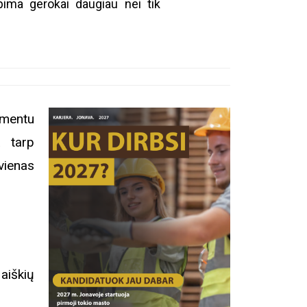
pima gerokai daugiau nei tik
omentu
a tarp
vienas
iškių