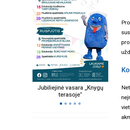
Pro
Kvieč
sus
„
Vi
pro
s
užd
Ko
Jubiliejinė vasara ,,Knygų
Net
terasoje"
neį
vie
akm