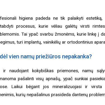
rugpjūčio mėnesį
fesionali higiena padeda ne tik palaikyti estetiką, 
iame aplankyti parodą
tabdyti procesus, kurie vėliau galėtų virsti rimte
Nusišypsok mums,
ešpatie“. Legendinio
blemomis. Tai ypač svarbu žmonėms, kurie linkę į d
pektaklio kelionė“
egimus, turi implantų, vainikėlių ar ortodontinius apara
dėl vien namų priežiūros nepakanka?
 ir naudojant kokybiškas priemones, namų sąl
manoma pašalinti visų apnašų, ypač sunkiai pasiek
tose. Laikui bėgant jos mineralizuojasi ir virsta
enimis, kurių nepašalinus prasideda dantenų problem