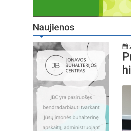
Naujienos
2
P
h