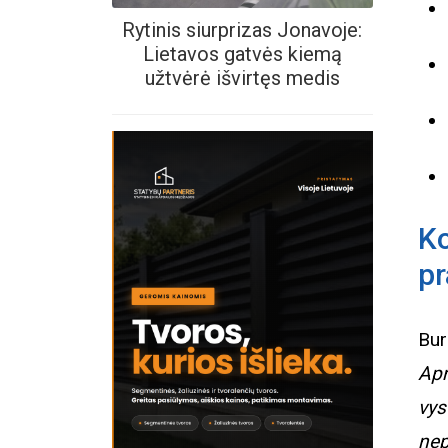
Rytinis siurprizas Jonavoje:
Lietavos gatvės kiemą
užtvėrė išvirtęs medis
K
pr
Bur
Apn
vys
nep