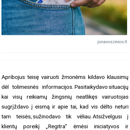
jonavoszinios.lt
Apribojus teisę vairuoti žmonėms kildavo klausimų
dėl tolimesnės informacijos. Pasitaikydavo situacijų
kai visų reikiamų žingsnių neatlikęs vairuotojas
sugrįždavo į eismą ir apie tai, kad vis dėlto neturi
tam teisės, sužinodavo tik vėliau. Atsižvelgusi į
klientų poreikį „Regitra“ ėmėsi iniciatyvos ir