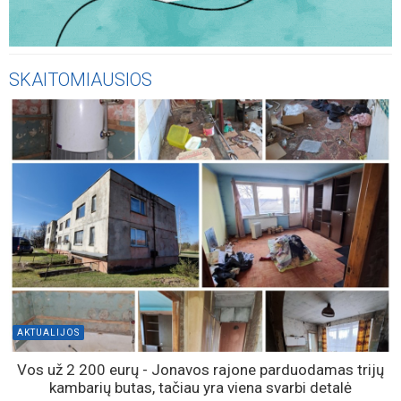
AKTUALIJOS
BPC atskleidė, kas vyko po perspėjimų apie oro pavojų:
tūkstančiai skambučių į 112