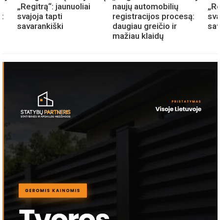
„Regitrą“: jaunuoliai
naujų automobilių
„Re
ą:
svajoja tapti
registracijos procesą:
sva
savarankiški
daugiau greičio ir
sav
mažiau klaidų