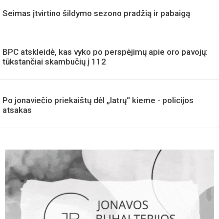
AKTUALIJOS
LP EXPRESS klientus apie siuntas nuo šiol informuos ir
„Viber“ žinutėmis