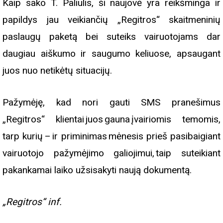
Kaip sako T. Paliulis, ši naujovė yra reikšminga ir
papildys jau veikiančių „Regitros“ skaitmeninių
paslaugų paketą bei suteiks vairuotojams dar
daugiau aiškumo ir saugumo keliuose, apsaugant
juos nuo netikėtų situacijų.
Pažymėję, kad nori gauti SMS pranešimus
„Regitros“ klientai juos gauna įvairiomis temomis,
tarp kurių – ir priminimas mėnesis prieš pasibaigiant
vairuotojo pažymėjimo galiojimui, taip suteikiant
pakankamai laiko užsisakyti naują dokumentą.
„Regitros“ inf.