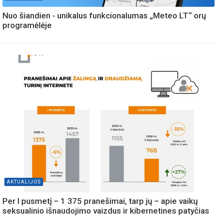
Nuo šiandien - unikalus funkcionalumas „Meteo LT“ orų
programėlėje
AKTUALIJOS
Per I pusmetį – 1 375 pranešimai, tarp jų – apie vaikų
seksualinio išnaudojimo vaizdus ir kibernetines patyčias