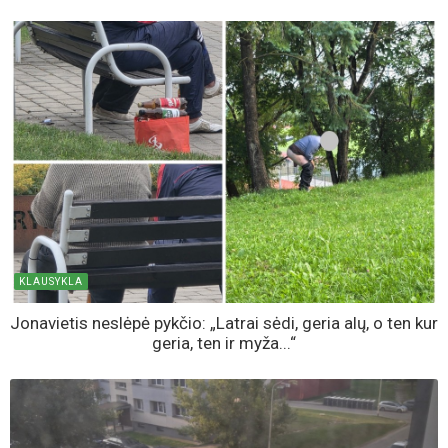
KLAUSYKLA
Po jonaviečio priekaištų dėl „latrų“ kieme - policijos
atsakas