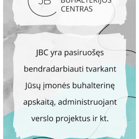
AKTUALIJOS
Pernai smurto ir priekabiavimo darbe pažeidimų
užfiksuota beveik dvigubai daugiau
AKTUALIJOS
Seimas įtvirtino šildymo sezono pradžią ir pabaigą