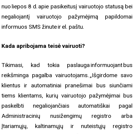
nuo liepos 8 d. apie pasikeitusį vairuotojo statusą bei
negaliojantį vairuotojo pažymėjimą papildomai
informuos SMS žinute ir el. paštu.
Kada apribojama teisė vairuoti?
Tikimasi, kad tokia paslauga informuojant bus
reikšminga pagalba vairuotojams. „Išgirdome savo
klientus ir automatiniai pranešimai bus siunčiami
tiems klientams, kurių vairuotojo pažymėjimai bus
paskelbti negaliojančiais automatiškai pagal
Administracinių nusižengimų registro arba
Įtariamųjų, kaltinamųjų ir nuteistųjų registro