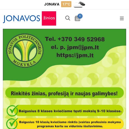
JONAVA
17°C
+