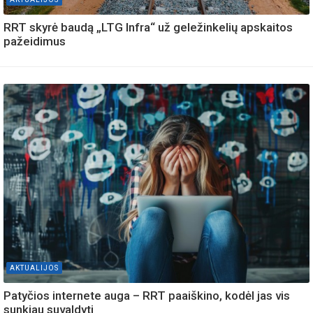
RRT skyrė baudą „LTG Infra“ už geležinkelių apskaitos
pažeidimus
AKTUALIJOS
Patyčios internete auga – RRT paaiškino, kodėl jas vis
sunkiau suvaldyti