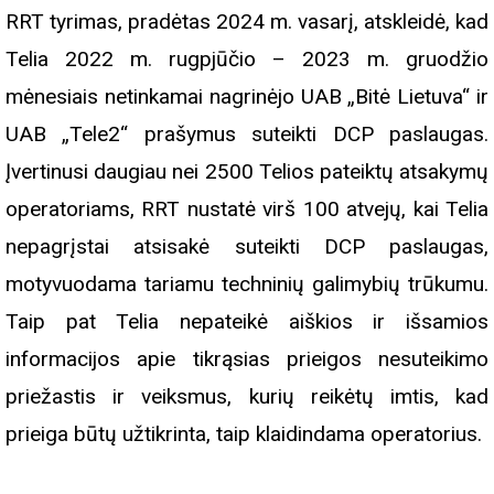
RRT tyrimas, pradėtas 2024 m. vasarį, atskleidė, kad
Telia 2022 m. rugpjūčio – 2023 m. gruodžio
mėnesiais netinkamai nagrinėjo UAB „Bitė Lietuva“ ir
UAB „Tele2“ prašymus suteikti DCP paslaugas.
Įvertinusi daugiau nei 2500 Telios pateiktų atsakymų
operatoriams, RRT nustatė virš 100 atvejų, kai Telia
nepagrįstai atsisakė suteikti DCP paslaugas,
motyvuodama tariamu techninių galimybių trūkumu.
Taip pat Telia nepateikė aiškios ir išsamios
informacijos apie tikrąsias prieigos nesuteikimo
priežastis ir veiksmus, kurių reikėtų imtis, kad
prieiga būtų užtikrinta, taip klaidindama operatorius.