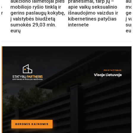
aukciono laimėtojai plės
pranešimai, tarp jų –
auk
o
mobiliojo ryšio tinklą ir
apie vaikų seksualinio
mob
ir
gerins paslaugų kokybę,
išnaudojimo vaizdus ir
ger
s
į valstybės biudžetą
kibernetines patyčias
į v
sumokės 29,03 mln.
internete
su
eurų
eu