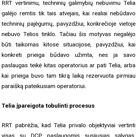
RRT vertinimu, techninių galimybių nebuvimu Telia
galėjo remtis tik tais atvejais, kai realiai nebūdavo
techninių pajėgumų, pavyzdžiui, konkrečioje vietoje
nebuvo Telios tinklo. Tačiau šis motyvas negalėjo
būti taikomas kitose situacijose, pavyzdžiui, kai
konkreti prieiga būdavo užimta, nes ja savo
paslaugas teikė kitas operatorius ar pati Telia, arba
kai prieiga buvo tam tikrą laiką rezervuota pirmiau
paraišką pateikusiam operatoriui.
Telia įpareigota tobulinti procesus
RRT pabrėžia, kad Telia privalo objektyviai vertinti
visas su DCP paslaugomis susijusias sąlygas,