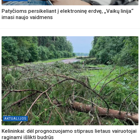
Patyčioms persikeliant į elektroninę erdvę, „Vaikų linija“
imasi naujo vaidmens
AKTUALIJOS
Kelininkai: dėl prognozuojamo stipraus lietaus vairuotojai
raginami išlikti budrūs