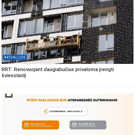
AKTUALIJOS
RRT: Renovuojant daugiabučius privaloma įrengti
šviesolaidį