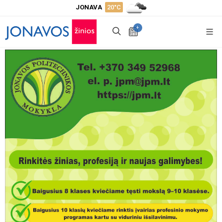
JONAVA
20°C
+