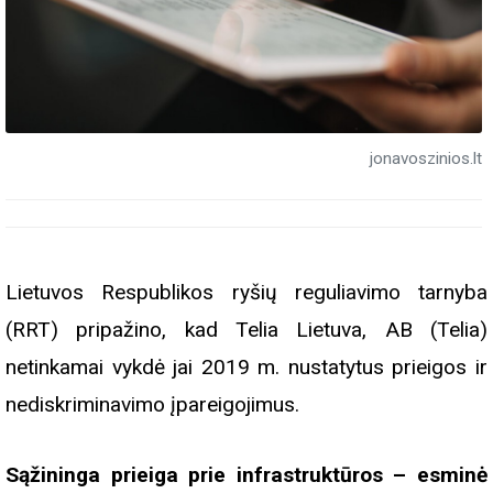
jonavoszinios.lt
Lietuvos Respublikos ryšių reguliavimo tarnyba
(RRT) pripažino, kad Telia Lietuva, AB (Telia)
netinkamai vykdė jai 2019 m. nustatytus prieigos ir
nediskriminavimo įpareigojimus.
Sąžininga prieiga prie infrastruktūros – esminė