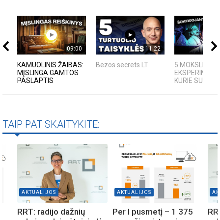
09:00
11:22
KAMUOLINIS ŽAIBAS:
Bezos secrets LT
5 MOKSLINIAI
MĮSLINGA GAMTOS
EKSPERIMENTA
PASLAPTIS
KURIE SUKRĖTĖ
TAIP PAT SKAITYKITE:
AKTUALIJOS
AKTUALIJOS
AK
5
RRT: radijo dažnių
Per I pusmetį – 1 375
RRT