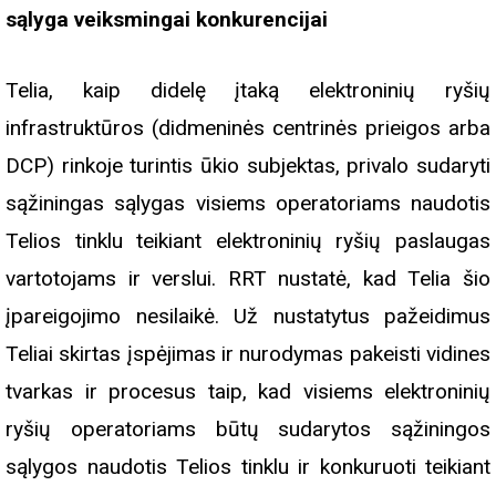
sąlyga veiksmingai konkurencijai
Telia, kaip didelę įtaką elektroninių ryšių
infrastruktūros (didmeninės centrinės prieigos arba
DCP) rinkoje turintis ūkio subjektas, privalo sudaryti
sąžiningas sąlygas visiems operatoriams naudotis
Telios tinklu teikiant elektroninių ryšių paslaugas
vartotojams ir verslui. RRT nustatė, kad Telia šio
įpareigojimo nesilaikė. Už nustatytus pažeidimus
Teliai skirtas įspėjimas ir nurodymas pakeisti vidines
tvarkas ir procesus taip, kad visiems elektroninių
ryšių operatoriams būtų sudarytos sąžiningos
sąlygos naudotis Telios tinklu ir konkuruoti teikiant