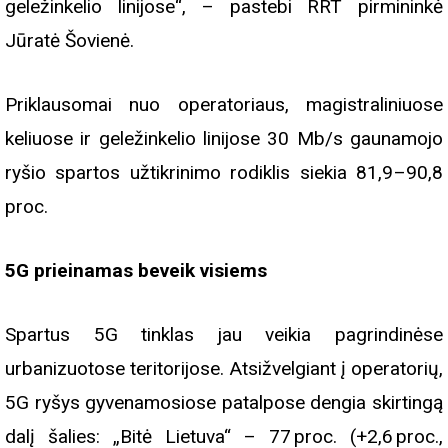
geležinkelio linijose“, – pastebi RRT pirmininkė
Jūratė Šovienė.
Priklausomai nuo operatoriaus, magistraliniuose
keliuose ir geležinkelio linijose 30 Mb/s gaunamojo
ryšio spartos užtikrinimo rodiklis siekia 81,9–90,8
proc.
5G prieinamas beveik visiems
Spartus 5G tinklas jau veikia pagrindinėse
urbanizuotose teritorijose. Atsižvelgiant į operatorių,
5G ryšys gyvenamosiose patalpose dengia skirtingą
dalį šalies: „Bitė Lietuva“ – 77 proc. (+2,6 proc.,