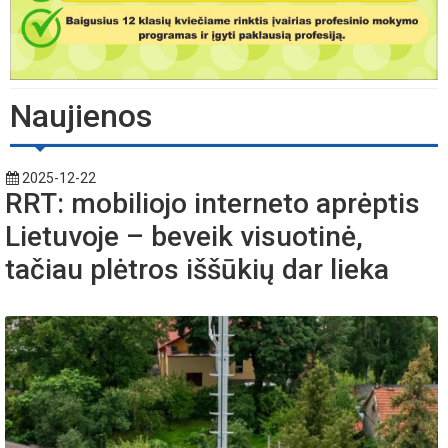
Naujienos
2025-12-22
RRT: mobiliojo interneto aprėptis
Lietuvoje – beveik visuotinė,
tačiau plėtros iššūkių dar lieka