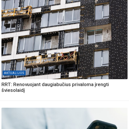
AKTUALIJOS
RRT: Renovuojant daugiabučius privaloma įrengti
šviesolaidį