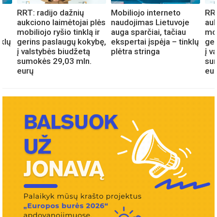
RRT: radijo dažnių
Mobiliojo interneto
RRT
e
aukciono laimėtojai plės
naudojimas Lietuvoje
auk
mobiliojo ryšio tinklą ir
auga sparčiai, tačiau
mob
nklų
gerins paslaugų kokybę,
ekspertai įspėja – tinklų
ger
į valstybės biudžetą
plėtra stringa
į v
sumokės 29,03 mln.
su
eurų
eu