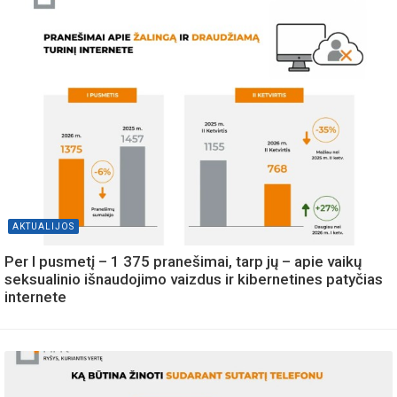
AKTUALIJOS
Per I pusmetį – 1 375 pranešimai, tarp jų – apie vaikų
seksualinio išnaudojimo vaizdus ir kibernetines patyčias
internete