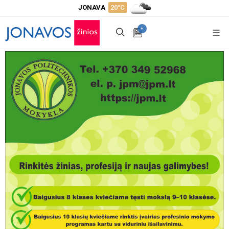
JONAVA
20°C
+