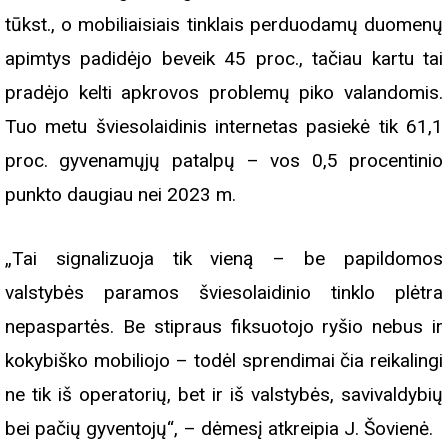
tūkst., o mobiliaisiais tinklais perduodamų duomenų
apimtys padidėjo beveik 45 proc., tačiau kartu tai
pradėjo kelti apkrovos problemų piko valandomis.
Tuo metu šviesolaidinis internetas pasiekė tik 61,1
proc. gyvenamųjų patalpų – vos 0,5 procentinio
punkto daugiau nei 2023 m.
„Tai signalizuoja tik vieną – be papildomos
valstybės paramos šviesolaidinio tinklo plėtra
nepaspartės. Be stipraus fiksuotojo ryšio nebus ir
kokybiško mobiliojo – todėl sprendimai čia reikalingi
ne tik iš operatorių, bet ir iš valstybės, savivaldybių
bei pačių gyventojų“, – dėmesį atkreipia J. Šovienė.