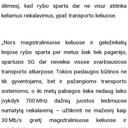
dėmesį, kad ryšio sparta dar ne visur atitinka
keliamus reikalavimus, ypač transporto keliuose.
„Nors magistraliniuose keliuose ir geležinkelių
linijose ryšio sparta per metus šiek tiek pagerėjo,
spartusis 5G dar neveikia visose svarbiausiose
transporto atkarpose. Tokios paslaugos būtinos ne
tik gyventojams, bet ir pažangioms transporto
sistemoms, o iki metų pabaigos lieka nedaug laiko
įvykdyti 700 MHz dažnių juostos leidimuose
numatytą reikalavimą – užtikrinti ne mažesnį kaip
30 Mb/s greitį magistraliniuose keliuose ir