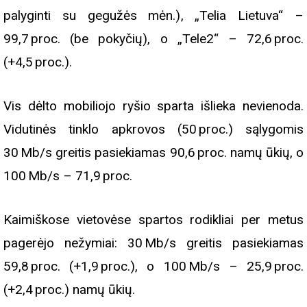
palyginti su gegužės mėn.), „Telia Lietuva“ –
99,7 proc. (be pokyčių), o „Tele2“ – 72,6 proc.
(+4,5 proc.).
Vis dėlto mobiliojo ryšio sparta išlieka nevienoda.
Vidutinės tinklo apkrovos (50 proc.) sąlygomis
30 Mb/s greitis pasiekiamas 90,6 proc. namų ūkių, o
100 Mb/s – 71,9 proc.
Kaimiškose vietovėse spartos rodikliai per metus
pagerėjo nežymiai: 30 Mb/s greitis pasiekiamas
59,8 proc. (+1,9 proc.), o 100 Mb/s – 25,9 proc.
(+2,4 proc.) namų ūkių.