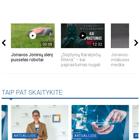
00:08
12:32
Jonavos Joninių slėnį
„Septynių Karalysčių
Jonavos rajon
puoselės robotai
Riteris" – kai
miškuose past
paprastumas nugali
meška
TAIP PAT SKAITYKITE:
AKTUALIJOS
AKTUALIJOS
AK