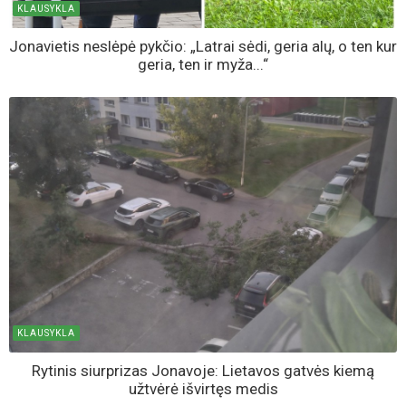
KLAUSYKLA
Jonavietis neslėpė pykčio: „Latrai sėdi, geria alų, o ten kur
geria, ten ir myža...“
KLAUSYKLA
Rytinis siurprizas Jonavoje: Lietavos gatvės kiemą
užtvėrė išvirtęs medis