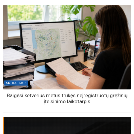
AKTUALIJOS
Baigėsi ketverius metus trukęs neįregistruotų gręžinių
įteisinimo laikotarpis