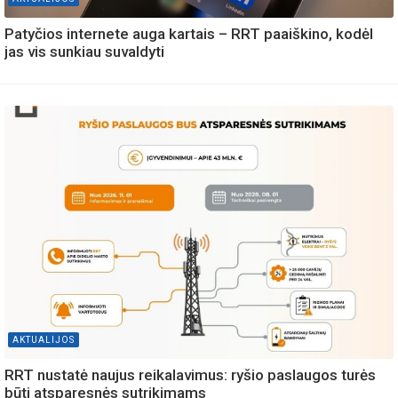
Patyčios internete auga kartais – RRT paaiškino, kodėl
jas vis sunkiau suvaldyti
AKTUALIJOS
RRT nustatė naujus reikalavimus: ryšio paslaugos turės
būti atsparesnės sutrikimams