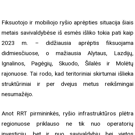
Fiksuotojo ir mobiliojo ryšio aprėpties situacija šiais
metais savivaldybėse iš esmės išliko tokia pati kaip
2023 m. – didžiausia aprėptis fiksuojama
didmiesčiuose, o mažiausia Alytaus, Lazdijų,
Ignalinos, Pagėgių, Skuodo, Šilalės ir Molėtų
rajonuose. Tai rodo, kad teritoriniai skirtumai išlieka
struktūriniai ir per dvejus metus reikšmingai
nesumažėjo.
Anot RRT pirmininkės, ryšio infrastruktūros plėtra
regionuose priklauso ne tik nuo operatorių
investicijų, bet ir nuo savivaldybių bei vietos