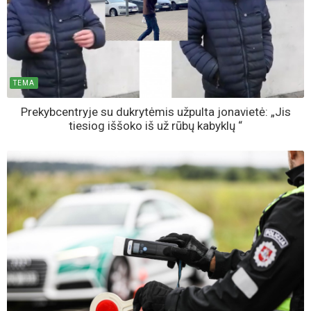
TEMA
Prekybcentryje su dukrytėmis užpulta jonavietė: „Jis
tiesiog iššoko iš už rūbų kabyklų “