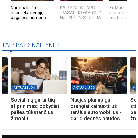
Nuo spalio 1 d
KAIP KINIJA TAPO
Ex Machina: ko
nebelieka senųjų
„PASAULIO FABRIKU“:
ir pasirinkimo
pagalbos numerių
NUTYLĖTA ISTORIJA
anatomija
TAIP PAT SKAITYKITE:
AKTUALIJOS
AKTUALIJOS
AK
Socialinių garantijų
Naujas planas gali
Soc
stiprinimas: pokyčiai
brangiai kainuoti: už
sti
-
palies tūkstančius
taršius automobilius -
pal
s
žmonių
dar didesnės baudos
žm