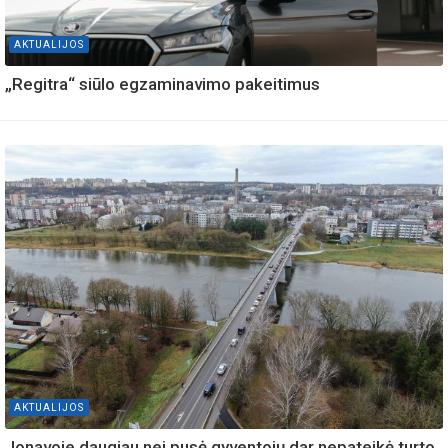
AKTUALIJOS
„Regitra“ siūlo egzaminavimo pakeitimus
AKTUALIJOS
Jonavoje daugiau nei pusė gyventojų dar nepateikė turto