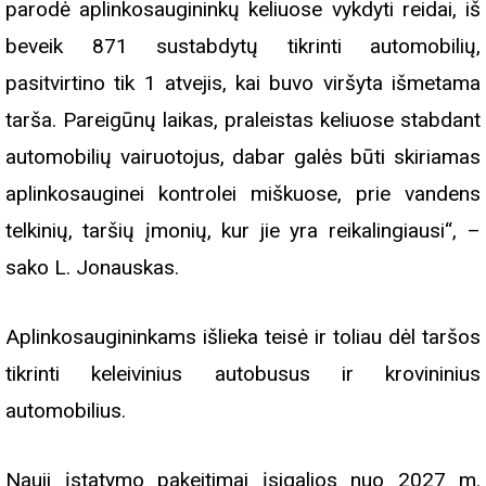
parodė aplinkosaugininkų keliuose vykdyti reidai, iš
beveik 871 sustabdytų tikrinti automobilių,
pasitvirtino tik 1 atvejis, kai buvo viršyta išmetama
tarša. Pareigūnų laikas, praleistas keliuose stabdant
automobilių vairuotojus, dabar galės būti skiriamas
aplinkosauginei kontrolei miškuose, prie vandens
telkinių, taršių įmonių, kur jie yra reikalingiausi“, –
sako L. Jonauskas.
Aplinkosaugininkams išlieka teisė ir toliau dėl taršos
tikrinti keleivinius autobusus ir krovininius
automobilius.
Nauji įstatymo pakeitimai įsigalios nuo 2027 m.