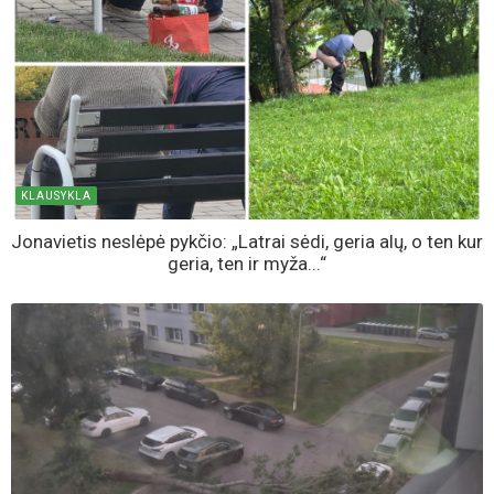
KLAUSYKLA
Jonavietis neslėpė pykčio: „Latrai sėdi, geria alų, o ten kur
geria, ten ir myža...“