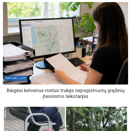
AKTUALIJOS
Baigėsi ketverius metus trukęs neįregistruotų gręžinių
įteisinimo laikotarpis