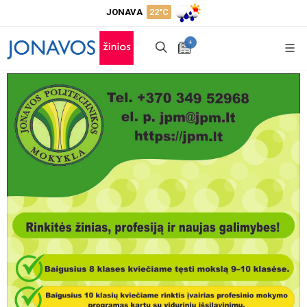
JONAVA
22°C
+