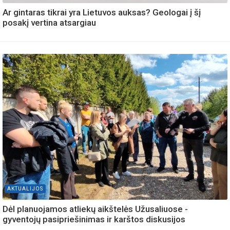
Ar gintaras tikrai yra Lietuvos auksas? Geologai į šį
posakį vertina atsargiau
AKTUALIJOS
Dėl planuojamos atliekų aikštelės Užusaliuose -
gyventojų pasipriešinimas ir karštos diskusijos