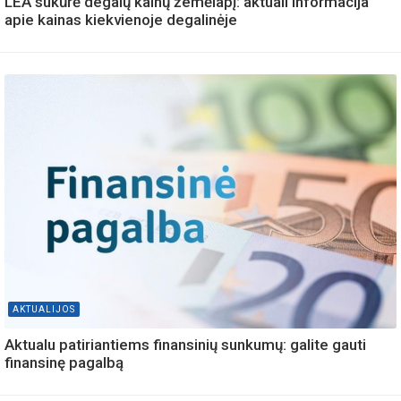
LEA sukūrė degalų kainų žemėlapį: aktuali informacija
apie kainas kiekvienoje degalinėje
AKTUALIJOS
Aktualu patiriantiems finansinių sunkumų: galite gauti
finansinę pagalbą