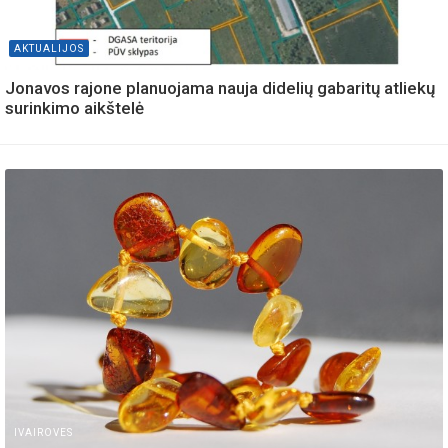
AKTUALIJOS
Jonavos rajone planuojama nauja didelių gabaritų atliekų
surinkimo aikštelė
IVAIROVES