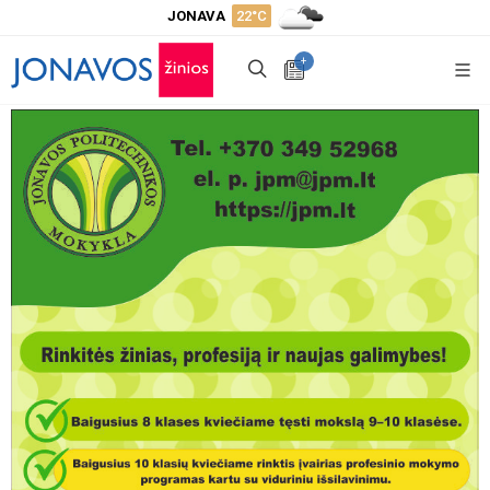
JONAVA
22°C
+