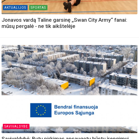
AKTUALIJOS
SPORTAS
Jonavos vardą Taline garsinę „Swan City Army“ fanai:
mūsų pergalė - ne tik aikštelėje
SAVIVALDYBE
Savivaldybė: Butų pirkimas apsaugotų būstų įrengimui