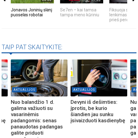
Jonavos Joninių slėnį
Se7en – kai tamsa
Fiksuoja skaity
puoselės robotai
tampa meno kūriniu
lenkimas per išt
prieš perėją -...
TAIP PAT SKAITYKITE:
AKTUALIJOS
AKTUALIJOS
AK
Nuo balandžio 1 d.
Devyni iš dešimties:
Nuo
galima važiuoti su
įprotis, be kurio
gal
vasarinėmis
šiandien jau sunku
vas
ybę
padangomis: senas
įsivaizduoti kasdienybę
pa
panaudotas padangas
pa
galite priduoti
gal