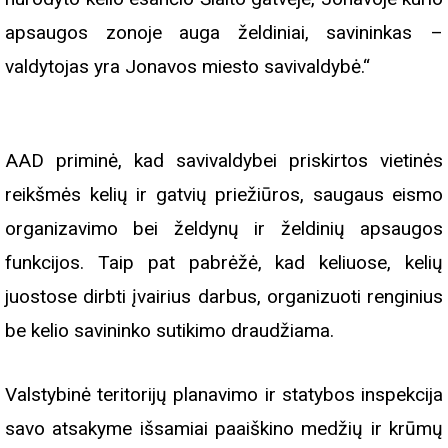
apsaugos zonoje auga želdiniai, savininkas –
valdytojas yra Jonavos miesto savivaldybė.“
AAD priminė, kad savivaldybei priskirtos vietinės
reikšmės kelių ir gatvių priežiūros, saugaus eismo
organizavimo bei želdynų ir želdinių apsaugos
funkcijos. Taip pat pabrėžė, kad keliuose, kelių
juostose dirbti įvairius darbus, organizuoti renginius
be kelio savininko sutikimo draudžiama.
Valstybinė teritorijų planavimo ir statybos inspekcija
savo atsakyme išsamiai paaiškino medžių ir krūmų