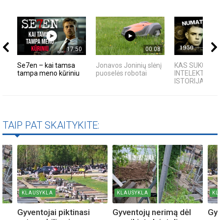
17:50
00:08
Se7en – kai tamsa
Jonavos Joninių slėnį
KAS SUKŪRĖ D
tampa meno kūriniu
puoselės robotai
INTELEKTĄ? K
ISTORIJA IR F
TAIP PAT SKAITYKITE:
KLAUSYKLA
KLAUSYKLA
KL
l
Gyventojai piktinasi
Gyventojų nerimą dėl
Gyv