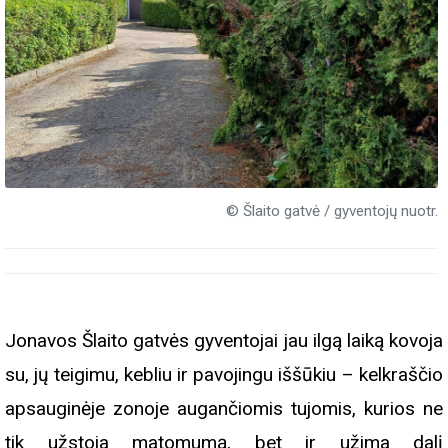
© Šlaito gatvė / gyventojų nuotr.
Jonavos Šlaito gatvės gyventojai jau ilgą laiką kovoja
su, jų teigimu, kebliu ir pavojingu iššūkiu – kelkraščio
apsauginėje zonoje augančiomis tujomis, kurios ne
tik užstoja matomumą, bet ir užima dalį