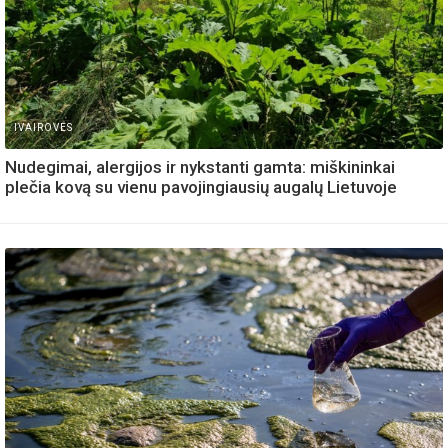
IVAIROVES
Nudegimai, alergijos ir nykstanti gamta: miškininkai
plečia kovą su vienu pavojingiausių augalų Lietuvoje