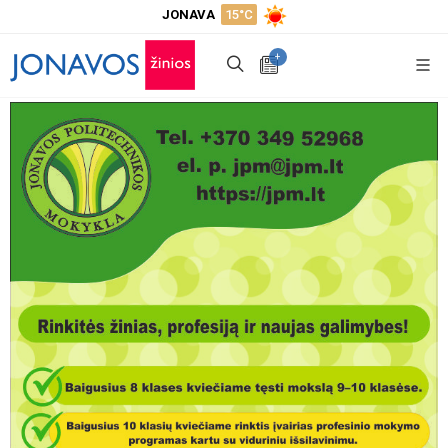
JONAVA
15°C
+