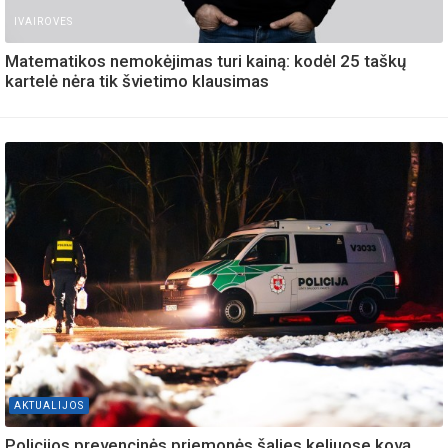
IVAIROVES
Matematikos nemokėjimas turi kainą: kodėl 25 taškų
kartelė nėra tik švietimo klausimas
AKTUALIJOS
Policijos prevencinės priemonės šalies keliuose kovą