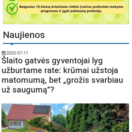
Naujienos
2025-07-11
Šlaito gatvės gyventojai lyg
užburtame rate: krūmai užstoja
matomumą, bet „grožis svarbiau
už saugumą“?