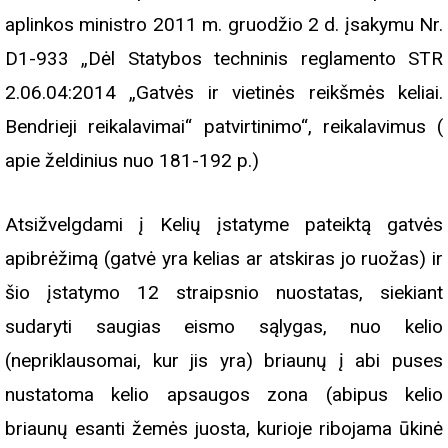
aplinkos ministro 2011 m. gruodžio 2 d. įsakymu Nr.
D1-933 „Dėl Statybos techninis reglamento STR
2.06.04:2014 „Gatvės ir vietinės reikšmės keliai.
Bendrieji reikalavimai“ patvirtinimo“, reikalavimus (
apie želdinius nuo 181-192 p.)
Atsižvelgdami į Kelių įstatyme pateiktą gatvės
apibrėžimą (gatvė yra kelias ar atskiras jo ruožas) ir
šio įstatymo 12 straipsnio nuostatas, siekiant
sudaryti saugias eismo sąlygas, nuo kelio
(nepriklausomai, kur jis yra) briaunų į abi puses
nustatoma kelio apsaugos zona (abipus kelio
briaunų esanti žemės juosta, kurioje ribojama ūkinė