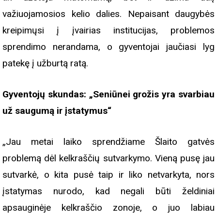
važiuojamosios kelio dalies. Nepaisant daugybės
kreipimųsi į įvairias institucijas, problemos
sprendimo nerandama, o gyventojai jaučiasi lyg
patekę į užburtą ratą.
Gyventojų skundas: „Seniūnei grožis yra svarbiau
už saugumą ir įstatymus“
„Jau metai laiko sprendžiame Šlaito gatvės
problemą dėl kelkraščių sutvarkymo. Vieną pusę jau
sutvarkė, o kita pusė taip ir liko netvarkyta, nors
įstatymas nurodo, kad negali būti želdiniai
apsauginėje kelkraščio zonoje, o juo labiau