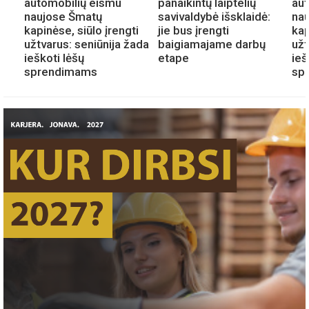
automobilių eismu
panaikintų laiptelių
aut
:
naujose Šmatų
savivaldybė išsklaidė:
na
kapinėse, siūlo įrengti
jie bus įrengti
kap
užtvarus: seniūnija žada
baigiamajame darbų
užt
ieškoti lėšų
etape
ieš
sprendimams
sp