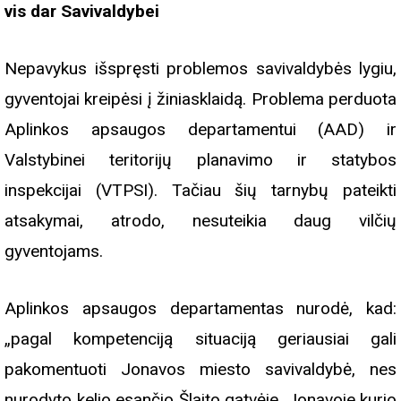
vis dar Savivaldybei
Nepavykus išspręsti problemos savivaldybės lygiu,
gyventojai kreipėsi į žiniasklaidą. Problema perduota
Aplinkos apsaugos departamentui (AAD) ir
Valstybinei teritorijų planavimo ir statybos
inspekcijai (VTPSI). Tačiau šių tarnybų pateikti
atsakymai, atrodo, nesuteikia daug vilčių
gyventojams.
Aplinkos apsaugos departamentas nurodė, kad:
„pagal kompetenciją situaciją geriausiai gali
pakomentuoti Jonavos miesto savivaldybė, nes
nurodyto kelio esančio Šlaito gatvėje, Jonavoje kurio