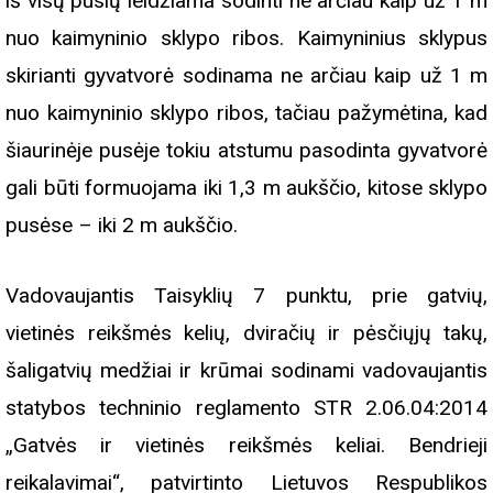
iš visų pusių leidžiama sodinti ne arčiau kaip už 1 m
nuo kaimyninio sklypo ribos. Kaimyninius sklypus
skirianti gyvatvorė sodinama ne arčiau kaip už 1 m
nuo kaimyninio sklypo ribos, tačiau pažymėtina, kad
šiaurinėje pusėje tokiu atstumu pasodinta gyvatvorė
gali būti formuojama iki 1,3 m aukščio, kitose sklypo
pusėse – iki 2 m aukščio.
Vadovaujantis Taisyklių 7 punktu, prie gatvių,
vietinės reikšmės kelių, dviračių ir pėsčiųjų takų,
šaligatvių medžiai ir krūmai sodinami vadovaujantis
statybos techninio reglamento STR 2.06.04:2014
„Gatvės ir vietinės reikšmės keliai. Bendrieji
reikalavimai“, patvirtinto Lietuvos Respublikos