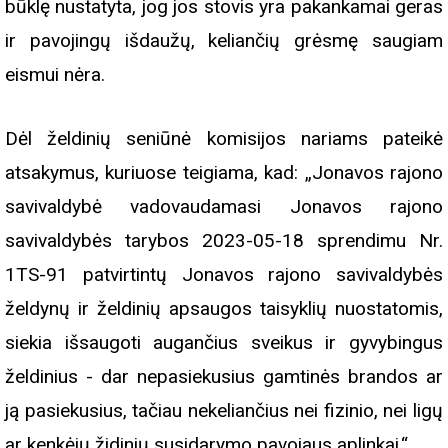
būklę nustatyta, jog jos stovis yra pakankamai geras
ir pavojingų išdaužų, keliančių grėsmę saugiam
eismui nėra.
Dėl želdinių seniūnė komisijos nariams pateikė
atsakymus, kuriuose teigiama, kad: „Jonavos rajono
savivaldybė vadovaudamasi Jonavos rajono
savivaldybės tarybos 2023-05-18 sprendimu Nr.
1TS-91 patvirtintų Jonavos rajono savivaldybės
želdynų ir želdinių apsaugos taisyklių nuostatomis,
siekia išsaugoti augančius sveikus ir gyvybingus
želdinius - dar nepasiekusius gamtinės brandos ar
ją pasiekusius, tačiau nekeliančius nei fizinio, nei ligų
ar kenkėjų židinių susidarymo pavojaus aplinkai.“