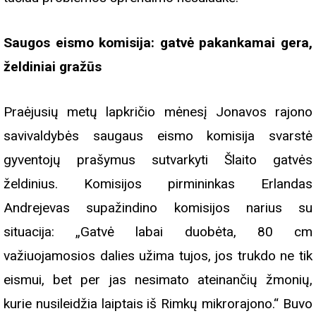
Saugos eismo komisija: gatvė pakankamai gera,
želdiniai gražūs
Praėjusių metų lapkričio mėnesį Jonavos rajono
savivaldybės saugaus eismo komisija svarstė
gyventojų prašymus sutvarkyti Šlaito gatvės
želdinius. Komisijos pirmininkas Erlandas
Andrejevas supažindino komisijos narius su
situacija: „Gatvė labai duobėta, 80 cm
važiuojamosios dalies užima tujos, jos trukdo ne tik
eismui, bet per jas nesimato ateinančių žmonių,
kurie nusileidžia laiptais iš Rimkų mikrorajono.“ Buvo