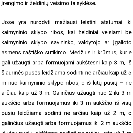
įrengimo ir želdinių veisimo taisyklėse.
Jose yra nurodyti mažiausi leistini atstumai iki
kaimyninio sklypo ribos, kai želdiniai veisiami be
kaimyninio sklypo savininko, valdytojo ar įgalioto
asmens raštiško sutikimo. Medžius ir krūmus, kurie
gali užaugti arba formuojami aukštesni kaip 3 m, iš
šiaurinės pusės leidžiama sodinti ne arčiau kaip už 5
m nuo kaimyninio sklypo ribos, o iš kitų pusių – ne
arčiau kaip už 3 m. Galinčius užaugti nuo 2 iki 3 m
aukščio arba formuojamus iki 3 m aukščio iš visų
pusių leidžiama sodinti ne arčiau kaip už 2 m, o
galinčius užaugti arba formuojamus iki 2 m aukščio