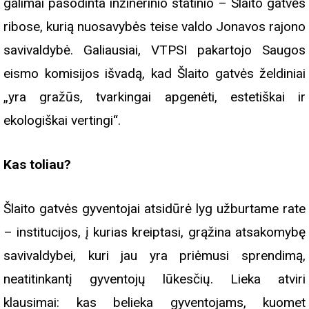
galimai pasodinta inžinerinio statinio – Šlaito gatvės
ribose, kurią nuosavybės teise valdo Jonavos rajono
savivaldybė. Galiausiai, VTPSI pakartojo Saugos
eismo komisijos išvadą, kad Šlaito gatvės želdiniai
„yra gražūs, tvarkingai apgenėti, estetiškai ir
ekologiškai vertingi“.
Kas toliau?
Šlaito gatvės gyventojai atsidūrė lyg užburtame rate
– institucijos, į kurias kreiptasi, grąžina atsakomybę
savivaldybei, kuri jau yra priėmusi sprendimą,
neatitinkantį gyventojų lūkesčių. Lieka atviri
klausimai: kas belieka gyventojams, kuomet