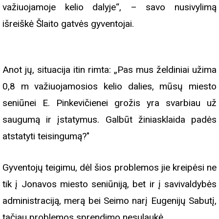
važiuojamoje kelio dalyje“, – savo nusivylimą
išreiškė Šlaito gatvės gyventojai.
Anot jų, situacija itin rimta: „Pas mus želdiniai užima
0,8 m važiuojamosios kelio dalies, mūsų miesto
seniūnei E. Pinkevičienei grožis yra svarbiau už
saugumą ir įstatymus. Galbūt žiniasklaida padės
atstatyti teisingumą?"
Gyventojų teigimu, dėl šios problemos jie kreipėsi ne
tik į Jonavos miesto seniūniją, bet ir į savivaldybės
administraciją, merą bei Seimo narį Eugenijų Sabutį,
tačiau problemos sprendimo nesulaukė.