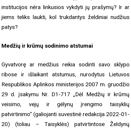
institucijos nėra linkusios vykdyti jų prašymų? Ir ar
jiems teliks laukti, kol trukdantys želdiniai nudžius
patys?
Medžių ir krūmų sodinimo atstumai
Gyvatvorę ar medžius reikia sodinti savo sklypo
ribose ir išlaikant atstumus, nurodytus Lietuvos
Respublikos Aplinkos ministerijos 2007 m. gruodžio
29 d. įsakymu Nr. D1-717 „Dėl Medžių ir krūmų
veisimo, vejų ir gėlynų įrengimo taisyklių
patvirtinimo“ (galiojanti suvestinė redakcija 2022-01-
20) (toliau – Taisyklės) patvirtintose Želdynų