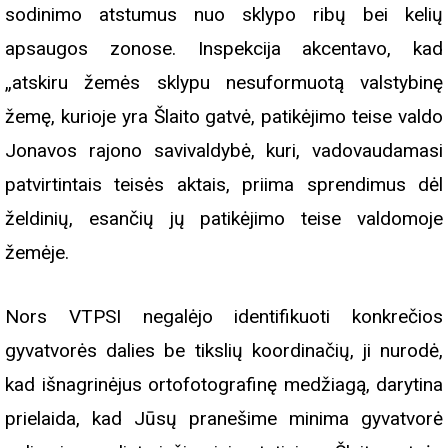
sodinimo atstumus nuo sklypo ribų bei kelių
apsaugos zonose. Inspekcija akcentavo, kad
„atskiru žemės sklypu nesuformuotą valstybinę
žemę, kurioje yra Šlaito gatvė, patikėjimo teise valdo
Jonavos rajono savivaldybė, kuri, vadovaudamasi
patvirtintais teisės aktais, priima sprendimus dėl
želdinių, esančių jų patikėjimo teise valdomoje
žemėje.
Nors VTPSI negalėjo identifikuoti konkrečios
gyvatvorės dalies be tikslių koordinačių, ji nurodė,
kad išnagrinėjus ortofotografinę medžiagą, darytina
prielaida, kad Jūsų pranešime minima gyvatvorė