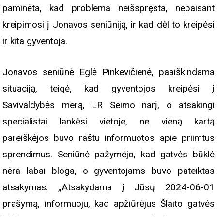
paminėta, kad problema neišspręsta, nepaisant
kreipimosi į Jonavos seniūniją, ir kad dėl to kreipėsi
ir kita gyventoja.
Jonavos seniūnė Eglė Pinkevičienė, paaiškindama
situaciją, teigė, kad gyventojos kreipėsi į
Savivaldybės merą, LR Seimo narį, o atsakingi
specialistai lankėsi vietoje, ne vieną kartą
pareiškėjos buvo raštu informuotos apie priimtus
sprendimus. Seniūnė pažymėjo, kad gatvės būklė
nėra labai bloga, o gyventojams buvo pateiktas
atsakymas: „Atsakydama į Jūsų 2024-06-01
prašymą, informuoju, kad apžiūrėjus Šlaito gatvės