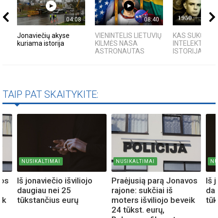
04:08
08:40
Jonaviečių akyse
VIENINTELIS LIETUVIŲ
KAS SUKŪRĖ D
kuriama istorija
KILMĖS NASA
INTELEKTĄ? K
ASTRONAUTAS
ISTORIJA IR F
TAIP PAT SKAITYKITE:
NUSIKALTIMAI
NUSIKALTIMAI
NU
vos
Iš jonaviečio išviliojo
Praėjusią parą Jonavos
Iš 
daugiau nei 25
rajone: sukčiai iš
dau
ik
tūkstančius eurų
moters išviliojo beveik
tūk
24 tūkst. eurų,