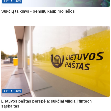
AKTUALIJOS
Sukčių taikinys - pensijų kaupimo lėšos
AKTUALIJOS
Lietuvos paštas perspėja: sukčiai vilioja į fintech
sąskaitas