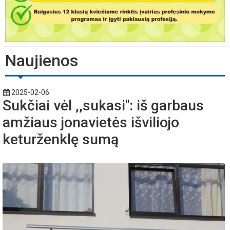
Naujienos
2025-02-06
Sukčiai vėl ,,sukasi": iš garbaus
amžiaus jonavietės išviliojo
keturženklę sumą