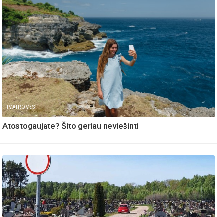
IVAIROVES
Atostogaujate? Šito geriau neviešinti