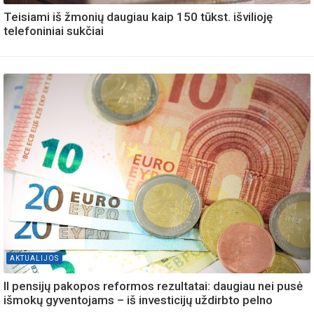
Teisiami iš žmonių daugiau kaip 150 tūkst. išvilioję
telefoniniai sukčiai
AKTUALIJOS
II pensijų pakopos reformos rezultatai: daugiau nei pusė
išmokų gyventojams – iš investicijų uždirbto pelno