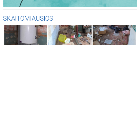
SKAITOMIAUSIOS
AKTUALIJOS
Vos už 2 200 eurų - Jonavos rajone parduodamas trijų
kambarių butas, tačiau yra viena svarbi detalė