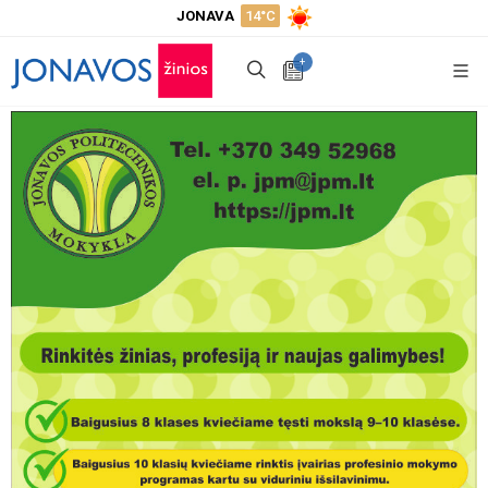
JONAVA
14°C
+