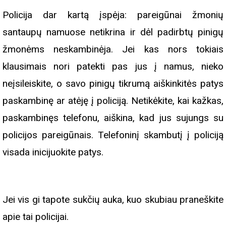
Policija dar kartą įspėja: pareigūnai žmonių
santaupų namuose netikrina ir dėl padirbtų pinigų
žmonėms neskambinėja. Jei kas nors tokiais
klausimais nori patekti pas jus į namus, nieko
neįsileiskite, o savo pinigų tikrumą aiškinkitės patys
paskambinę ar atėję į policiją. Netikėkite, kai kažkas,
paskambinęs telefonu, aiškina, kad jus sujungs su
policijos pareigūnais. Telefoninį skambutį į policiją
visada inicijuokite patys.
Jei vis gi tapote sukčių auka, kuo skubiau praneškite
apie tai policijai.