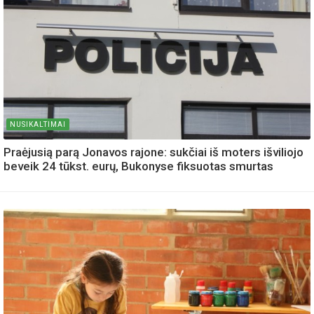
NUSIKALTIMAI
Praėjusią parą Jonavos rajone: sukčiai iš moters išviliojo
beveik 24 tūkst. eurų, Bukonyse fiksuotas smurtas