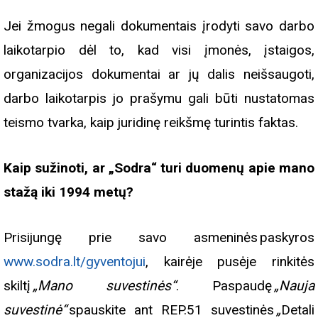
Jei žmogus negali dokumentais įrodyti savo darbo
laikotarpio dėl to, kad visi įmonės, įstaigos,
organizacijos dokumentai ar jų dalis neišsaugoti,
darbo laikotarpis jo prašymu gali būti nustatomas
teismo tvarka, kaip juridinę reikšmę turintis faktas.
Kaip sužinoti, ar „Sodra“ turi duomenų apie mano
stažą iki 1994 metų?
Prisijungę prie savo asmeninės paskyros
www.sodra.lt/gyventojui
, kairėje pusėje rinkitės
skiltį
„Mano suvestinės“
. Paspaudę
„Nauja
suvestinė“
spauskite ant REP.51 suvestinės
„
Detali