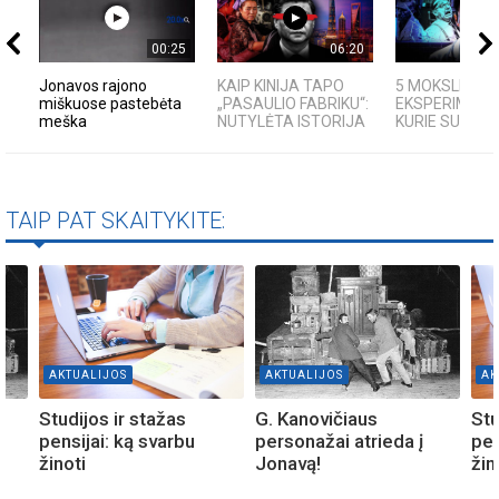
00:25
06:20
Jonavos rajono
KAIP KINIJA TAPO
5 MOKSLINIAI
miškuose pastebėta
„PASAULIO FABRIKU“:
EKSPERIMENTA
meška
NUTYLĖTA ISTORIJA
KURIE SUKRĖTĖ
TAIP PAT SKAITYKITE:
AKTUALIJOS
AKTUALIJOS
AK
Studijos ir stažas
G. Kanovičiaus
Stu
pensijai: ką svarbu
personažai atrieda į
pen
žinoti
Jonavą!
žin