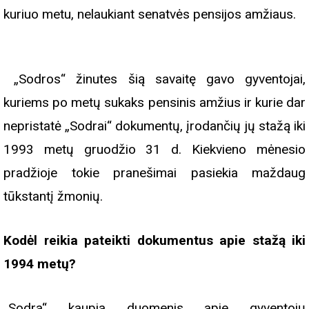
kuriuo metu, nelaukiant senatvės pensijos amžiaus.
„Sodros“ žinutes šią savaitę gavo gyventojai,
kuriems po metų sukaks pensinis amžius ir kurie dar
nepristatė „Sodrai“ dokumentų, įrodančių jų stažą iki
1993 metų gruodžio 31 d. Kiekvieno mėnesio
pradžioje tokie pranešimai pasiekia maždaug
tūkstantį žmonių.
Kodėl reikia pateikti dokumentus apie stažą iki
1994 metų?
„Sodra“ kaupia duomenis apie gyventojų