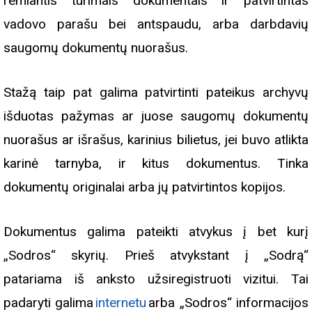
remiantis turimais dokumentais ir patvirtintas
vadovo parašu bei antspaudu, arba darbdavių
saugomų dokumentų nuorašus.
Stažą taip pat galima patvirtinti pateikus archyvų
išduotas pažymas ar juose saugomų dokumentų
nuorašus ar išrašus, karinius bilietus, jei buvo atlikta
karinė tarnyba, ir kitus dokumentus. Tinka
dokumentų originalai arba jų patvirtintos kopijos.
Dokumentus galima pateikti atvykus į bet kurį
„Sodros“ skyrių. Prieš atvykstant į „Sodrą“
patariama iš anksto užsiregistruoti vizitui. Tai
padaryti galima
internetu
arba „Sodros“ informacijos