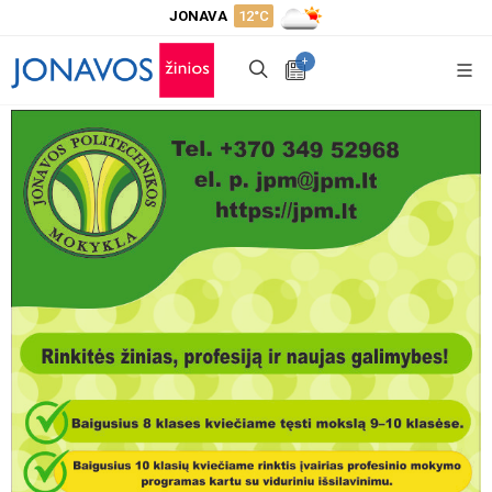
JONAVA
12°C
+