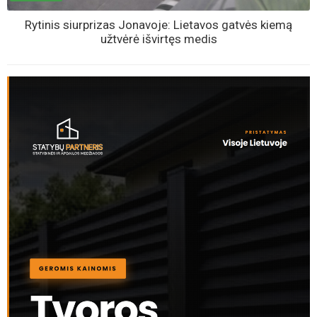
Rytinis siurprizas Jonavoje: Lietavos gatvės kiemą
užtvėrė išvirtęs medis