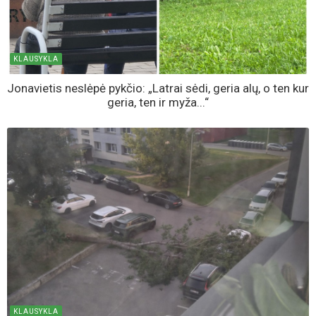
KLAUSYKLA
Jonavietis neslėpė pykčio: „Latrai sėdi, geria alų, o ten kur
geria, ten ir myža...“
KLAUSYKLA