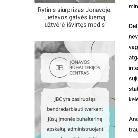
min
Rytinis siurprizas Jonavoje:
Lietavos gatvės kiemą
užtvėrė išvirtęs medis
Dėl
nev
vag
atg
int
suj
sta
kel
Ano
tra