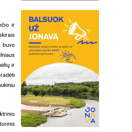
čio ir
kirais
ą buvo
lniaus
ėlių ir
radėti
ukiniu
trinio
orinis