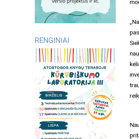
mo
„Na
pas
RENGINIAI
Sie
nau
kel
inv
tra
rei
Nau
pri