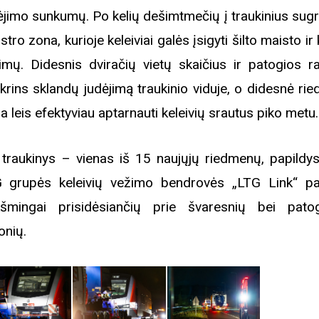
rugpjūčio mėnesį
ėjimo sunkumų. Po kelių dešimtmečių į traukinius sugr
istro zona, kurioje keleiviai galės įsigyti šilto maisto ir
imų. Didesnis dviračių vietų skaičius ir patogios 
iame aplankyti parodą
Nusišypsok mums,
ikrins sklandų judėjimą traukinio viduje, o didesnė ri
ešpatie“. Legendinio
pa leis efektyviau aptarnauti keleivių srautus piko metu
pektaklio kelionė“
 traukinys – vienas iš 15 naujųjų riedmenų, papildys
 grupės keleivių vežimo bendrovės „LTG Link“ pa
kšmingai prisidėsiančių prie švaresnių bei pato
ionių.