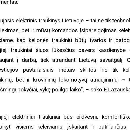
mentas.
ujasis elektrinis traukinys Lietuvoje – tai ne tik techno
iekimas, bet ir mūsų komandos įsipareigojimas kelei
kiame, kad kelionės traukiniu būtų tvarios ir patog
jieji traukiniai šiuos lūkesčius pavers kasdienybe 
iaujant į darbą, tiek atrandant Lietuvą savaitgalį. 
esticijos pastaraisiais metais skirtos ne tik kele
ukinių, bet ir krovininių lokomotyvų atnaujinimui – ta
kšmingi pokyčiai, vykę po ilgo laiko“, – sako E.Lazaus
jieji elektriniai traukiniai bus erdvesni, komfortiške
taikyti visiems keleiviams, įskaitant ir patiriančius 
Biblioteka kviečia į reng