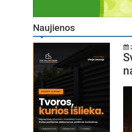
Naujienos
2
S
n