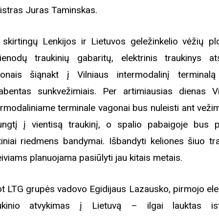
istras Juras Taminskas.
 skirtingų Lenkijos ir Lietuvos geležinkelio vėžių plo
ienodų traukinių gabaritų, elektrinis traukinys ats
onais šiąnakt į Vilniaus intermodalinį terminal
abentas sunkvežimiais. Per artimiausias dienas Vi
ermodaliniame terminale vagonai bus nuleisti ant vežim
ungtį į vientisą traukinį, o spalio pabaigoje bus p
tiniai riedmens bandymai. Išbandyti keliones šiuo tra
eiviams planuojama pasiūlyti jau kitais metais.
t LTG grupės vadovo Egidijaus Lazausko, pirmojo elek
ukinio atvykimas į Lietuvą – ilgai lauktas ist