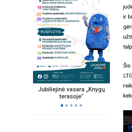
jud
ir b
gėr
Kvieč
„
užt
Vi
tal
s
Šis
LTG
rei
Jubiliejinė vasara ,,Knygų
kel
terasoje"