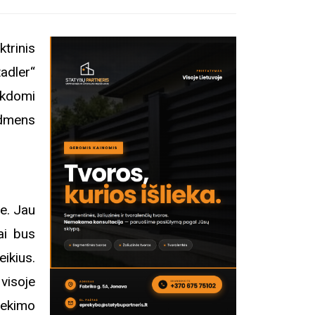
trinis
adler“
ykdomi
edmens
je. Jau
iai bus
eikius.
 visoje
iekimo