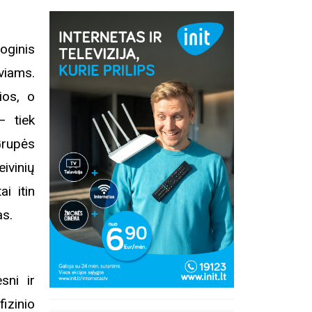
loginis
viams.
ios, o
– tiek
Grupės
ivinių
i itin
kas.
sni ir
fizinio
inius