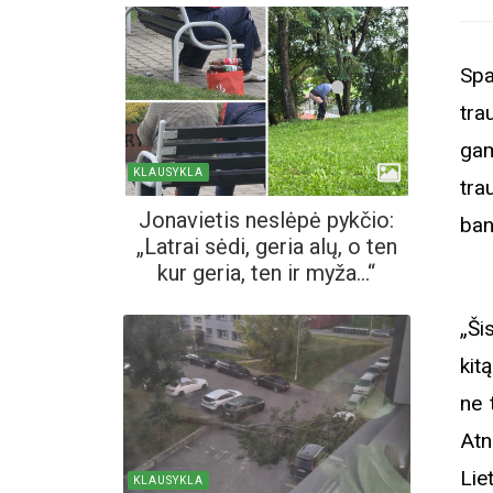
Spa
tra
gam
KLAUSYKLA
tra
Jonavietis neslėpė pykčio:
ba
„Latrai sėdi, geria alų, o ten
kur geria, ten ir myža...“
„Ši
kit
ne 
Atn
Lie
KLAUSYKLA