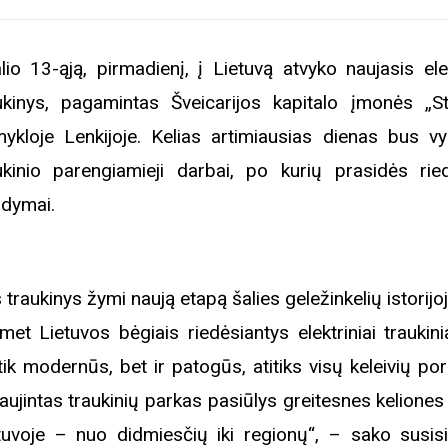
lio 13-ąją, pirmadienį, į Lietuvą atvyko naujasis elek
ukinys, pagamintas Šveicarijos kapitalo įmonės „St
ykloje Lenkijoje. Kelias artimiausias dienas bus v
ukinio parengiamieji darbai, po kurių prasidės ri
ndymai.
s traukinys žymi naują etapą šalies geležinkelių istorijo
ąmet Lietuvos bėgiais riedėsiantys elektriniai traukin
tik modernūs, bet ir patogūs, atitiks visų keleivių por
aujintas traukinių parkas pasiūlys greitesnes keliones
tuvoje – nuo didmiesčių iki regionų“, – sako susis