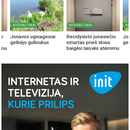
NUSIKALTIMAI
NUSIKALTIMAI
NU
io
Jonavos ugniagesiai
Recidyvisto jonaviečio
Jon
gelbėjo gulbiukus
smurtas prieš tėvus
gel
imu
baigėsi laisvės atėmimu