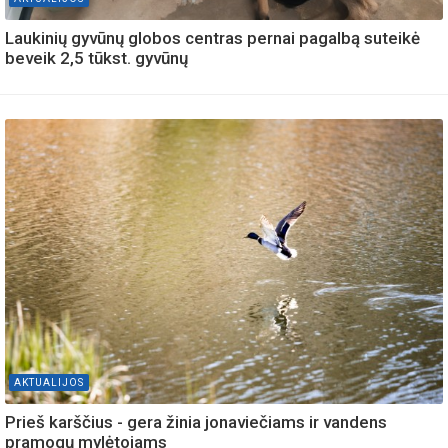
Laukinių gyvūnų globos centras pernai pagalbą suteikė
beveik 2,5 tūkst. gyvūnų
AKTUALIJOS
Prieš karščius - gera žinia jonaviečiams ir vandens
pramogų mylėtojams