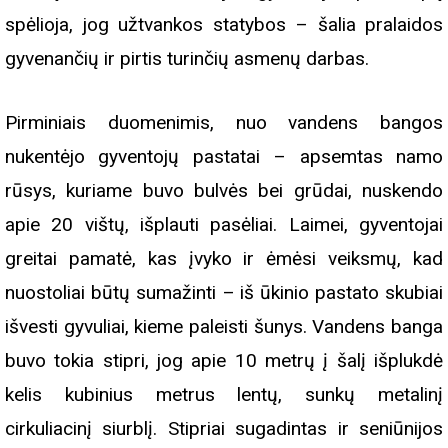
spėlioja, jog užtvankos statybos
–
šalia pralaidos
gyvenančių ir pirtis turinčių asmenų darbas.
Pirminiais duomenimis, nuo vandens bangos
nukentėjo gyventojų pastatai – apsemtas namo
rūsys, kuriame buvo bulvės bei grūdai, nuskendo
apie 20 vištų, išplauti pasėliai. Laimei, gyventojai
greitai pamatė, kas įvyko ir ėmėsi veiksmų, kad
nuostoliai būtų sumažinti – iš ūkinio pastato skubiai
išvesti gyvuliai, kieme paleisti šunys. Vandens banga
buvo tokia stipri, jog apie 10 metrų į šalį išplukdė
kelis kubinius metrus lentų, sunkų metalinį
cirkuliacinį siurblį. Stipriai sugadintas ir seniūnijos