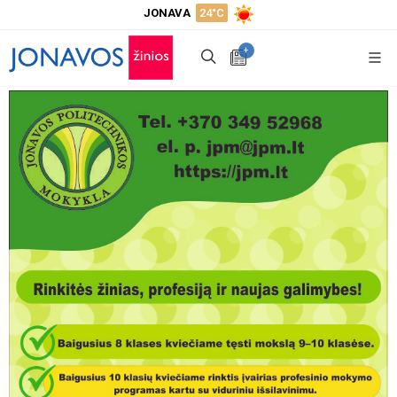
JONAVA
24°C
+