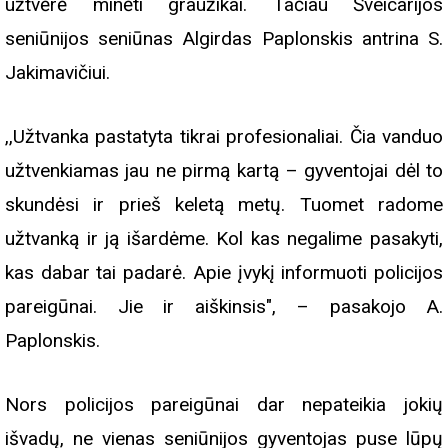
užtvėrė minėti graužikai. Tačiau Šveicarijos
seniūnijos seniūnas Algirdas Paplonskis antrina S.
Jakimavičiui.
,,Užtvanka pastatyta tikrai profesionaliai. Čia vanduo
užtvenkiamas jau ne pirmą kartą – gyventojai dėl to
skundėsi ir prieš keletą metų. Tuomet radome
užtvanką ir ją išardėme. Kol kas negalime pasakyti,
kas dabar tai padarė. Apie įvykį informuoti policijos
pareigūnai. Jie ir aiškinsis", – pasakojo A.
Paplonskis.
Nors policijos pareigūnai dar nepateikia jokių
išvadų, ne vienas seniūnijos gyventojas puse lūpų