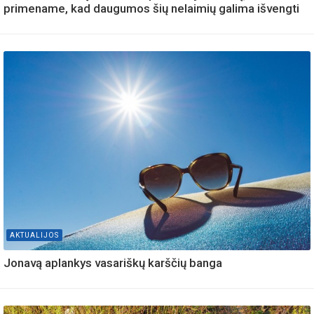
primename, kad daugumos šių nelaimių galima išvengti
AKTUALIJOS
Jonavą aplankys vasariškų karščių banga