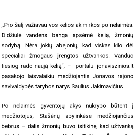
,,Pro šalį važiavau vos kelios akimirkos po nelaimės.
Didžiulė vandens banga apsėmė kelią, žmonių
sodybą. Nėra jokių abejonių, kad viskas kilo dėl
specialiai žmogaus įrengtos užtvankos. Vanduo
tiesiog rado naują kelią“, – portalui jonaviszinios.lt
pasakojo laisvalaikiu medžiojantis Jonavos rajono
savivaldybės tarybos narys Saulius Jakimavičius.
Po nelaimės gyventojų akys nukrypo būtent į
medžiotojus, Stašėnų apylinkėse medžiojančius
bebrus – dalis žmonių buvo įsitikinę, kad užtvanką