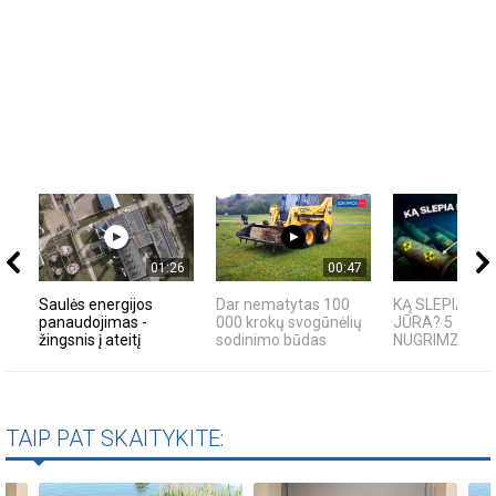
01:26
00:47
Saulės energijos
Dar nematytas 100
KĄ SLEPIA BA
panaudojimas -
000 krokų svogūnėlių
JŪRA? 5
žingsnis į ateitį
sodinimo būdas
NUGRIMZDUSIO
TAIP PAT SKAITYKITE: