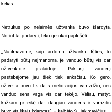
kelias.
Netrukus po nelaimės užtvanka buvo išardyta.
Norint tai padaryti, teko gerokai paplušėti.
,,Nufilmavome, kaip ardoma užtvanka. Išties, to
padaryti būtų neįmanoma, jei vanduo būtų vis dar
užtvenktoje pralaidoje. Pakilusį vandenį
pastebėjome jau šiek tiek anksčiau. Ko gero,
užtverta buvo tik dalis melioracijos vamzdžio, nes
vanduo sena vaga vis dar tekėjo. Vėliau, matyt,
kažkam prireikė dar daugiau vandens ir vamzdis
buvo visiškai uždarytas", – kalbėjo S. Jakimavičius.