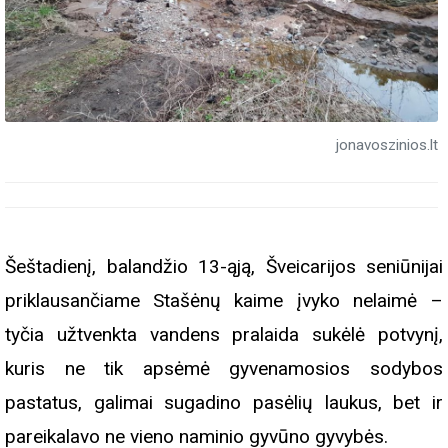
jonavoszinios.lt
Šeštadienį, balandžio 13-ąją, Šveicarijos seniūnijai
priklausančiame Stašėnų kaime įvyko nelaimė –
tyčia užtvenkta vandens pralaida sukėlė potvynį,
kuris ne tik apsėmė gyvenamosios sodybos
pastatus, galimai sugadino pasėlių laukus, bet ir
pareikalavo ne vieno naminio gyvūno gyvybės.