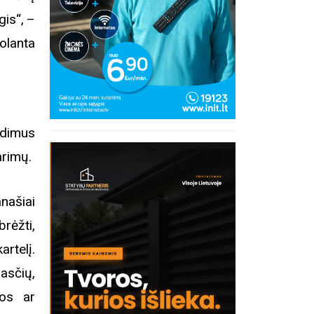
“, –
lanta
idimus
arimų.
našiai
rėžti,
artelį.
sčių,
sos ar