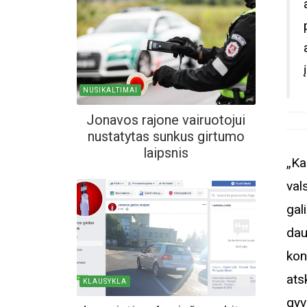
NUSIKALTIMAI
Jonavos rajone vairuotojui
nustatytas sunkus girtumo
laipsnis
„Ka
val
gal
dau
kon
ats
KLAUSYKLA
gyv