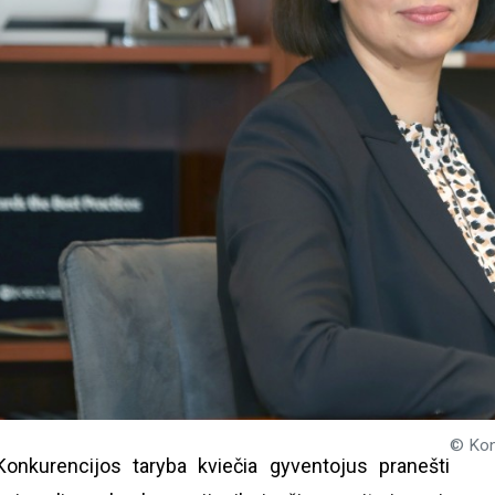
© Kon
Konkurencijos taryba kviečia gyventojus pranešti