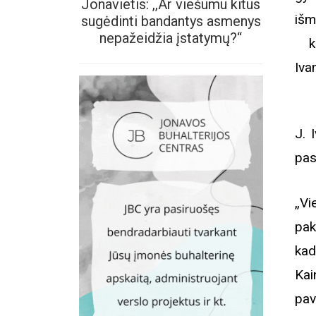
Jonavietis: ,,Ar viešumu kitus
iš
sugėdinti bandantys asmenys
nepažeidžia įstatymų?“
ko
Iva
J. 
pas
„Vi
pak
kad
Ka
pav