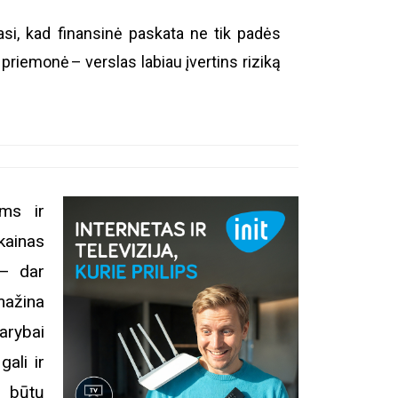
asi, kad finansinė paskata ne tik padės
 priemonė – verslas labiau įvertins riziką
ams ir
 kainas
 – dar
mažina
arybai
ali ir
s būtų