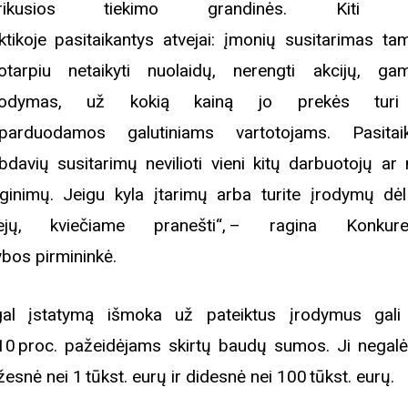
trikusios tiekimo grandinės. Kiti ga
ktikoje pasitaikantys atvejai: įmonių susitarimas tam
kotarpiu netaikyti nuolaidų, nerengti akcijų, gam
rodymas, už kokią kainą jo prekės turi
parduodamos galutiniams vartotojams. Pasitai
bdavių susitarimų nevilioti vieni kitų darbuotojų ar n
yginimų. Jeigu kyla įtarimų arba turite įrodymų dėl
vejų, kviečiame pranešti“, – ragina Konkuren
ybos pirmininkė.
al įstatymą išmoka už pateiktus įrodymus gali 
 10 proc. pažeidėjams skirtų baudų sumos. Ji negalė
esnė nei 1 tūkst. eurų ir didesnė nei 100 tūkst. eurų.
Biblioteka kviečia į reng
rugpjūčio mėnesį