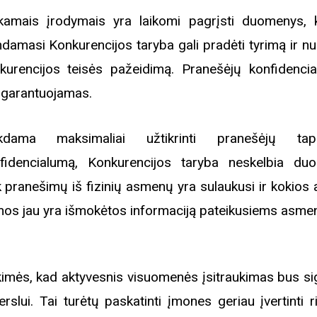
kamais įrodymais yra laikomi pagrįsti duomenys, k
damasi Konkurencijos taryba gali pradėti tyrimą ir nus
iame aplankyti parodą
Nusišypsok mums,
kurencijos teisės pažeidimą. Pranešėjų konfidenci
ešpatie“. Legendinio
 garantuojamas.
pektaklio kelionė“
ekdama maksimaliai užtikrinti pranešėjų tapa
fidencialumą, Konkurencijos taryba neskelbia du
k pranešimų iš fizinių asmenų yra sulaukusi ir kokios 
os jau yra išmokėtos informaciją pateikusiems asme
kimės, kad aktyvesnis visuomenės įsitraukimas bus si
verslui. Tai turėtų paskatinti įmones geriau įvertinti r