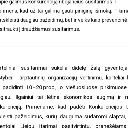
apie galimus konkurenciją ribojančius susitarimus ir
primena, kad už tai galima gauti piniginę išmoką. Tikim
atskleisti daugiau pažeidimų, bet ir veiks kaip prevencinė
įsitraukti į draudžiamus susitarimus.
rteliniai susitarimai sukelia didelę žalą gyventoj
stybei. Tarptautinių organizacijų vertinimu, karteliai
i padidinti 10–20 proc., o viešuosiuose pirkimuose
giau. Ilgainiui tai lėtina ekonomikos augimą ir 
kurenciją. Primename, kad padėti Konkurencijos t
kleisti pažeidimus, kurių dauguma sudaromi slaptai, g
entojai. Jeigu įtarimai pasitvirtintų, pranešėjam