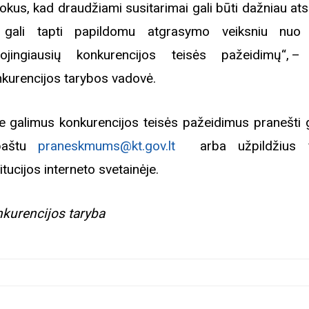
okus, kad draudžiami susitarimai gali būti dažniau atsk
 gali tapti papildomu atgrasymo veiksniu nuo
ojingiausių konkurencijos teisės pažeidimų“, 
kurencijos tarybos vadovė.
e galimus konkurencijos teisės pažeidimus pranešti 
 paštu
praneskmums@kt.gov.lt
arba užpildžius 
titucijos interneto svetainėje.
kurencijos taryba