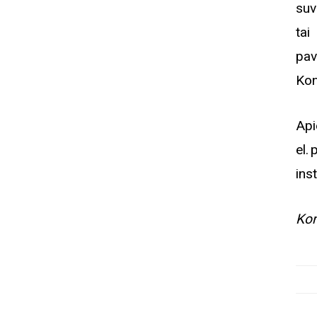
suv
tai
pav
Kon
Api
el.
ins
Kon