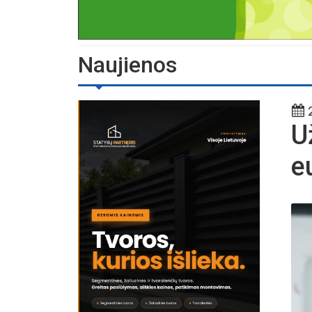
Naujienos
2
U
e