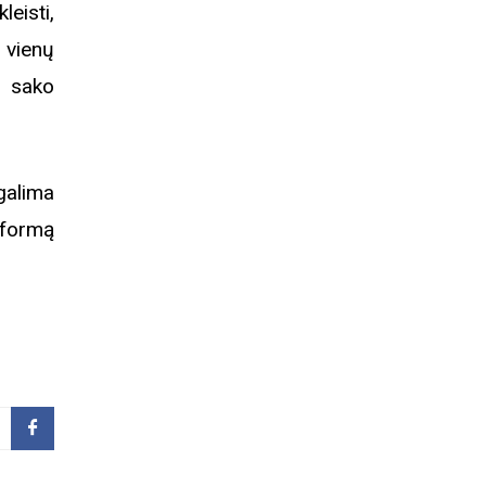
leisti,
 vienų
– sako
galima
formą