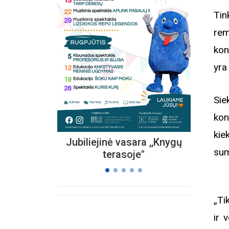
Tin
rem
Kvieč
„
kon
Vi
yra
s
Si
kon
kie
Jubiliejinė vasara ,,Knygų
sum
terasoje"
„Ti
ir 