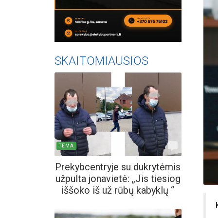
SKAITOMIAUSIOS
TEMA
Prekybcentryje su dukrytėmis
užpulta jonavietė: „Jis tiesiog
iššoko iš už rūbų kabyklų “