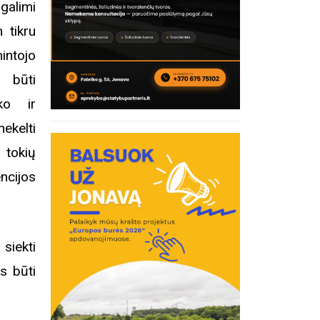
limi
 tikru
intojo
 būti
ko ir
ekelti
 tokių
cijos
siekti
s būti
Edukacij
inius
„Ankstyv