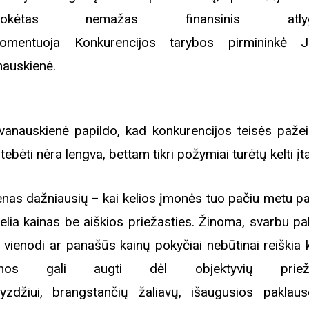
mokėtas nemažas finansinis atlygis
mentuoja Konkurencijos tarybos pirmininkė Jo
nauskienė.
Ivanauskienė papildo, kad konkurencijos teisės paže
tebėti nėra lengva, bettam tikri požymiai turėtų kelti įt
enas dažniausių – kai kelios įmonės tuo pačiu metu pa
elia kainas be aiškios priežasties. Žinoma, svarbu pab
 vienodi ar panašūs kainų pokyčiai nebūtinai reiškia k
inos gali augti dėl objektyvių prieža
yzdžiui, brangstančių žaliavų, išaugusios paklau