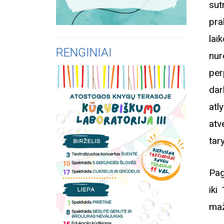
su
pra
lai
RENGINIAI
nu
per
dar
atl
at
tar
Pag
iki
maž