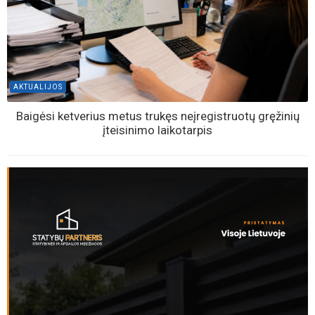
AKTUALIJOS
Baigėsi ketverius metus trukęs neįregistruotų gręžinių
įteisinimo laikotarpis