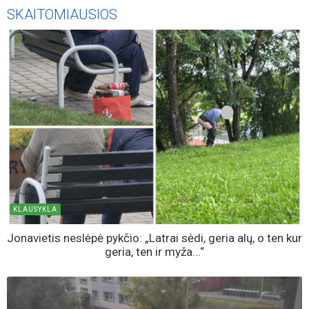
SKAITOMIAUSIOS
KLAUSYKLA
Jonavietis neslėpė pykčio: „Latrai sėdi, geria alų, o ten kur
geria, ten ir myža...“