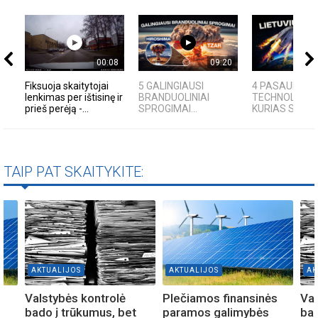
00:08
09:20
Fiksuoja skaitytojai
5 GALINGIAUSI
4 PASAULINĖS
lenkimas per ištisinę ir
BRANDUOLINIAI
TECHNOLOGIJ
prieš perėją -...
SPROGIMAI...
KURIAS SUKŪRĖ
TAIP PAT SKAITYKITE:
AKTUALIJOS
AKTUALIJOS
AK
s
Valstybės kontrolė
Plečiamos finansinės
Val
bado į trūkumus, bet
paramos galimybės
bad