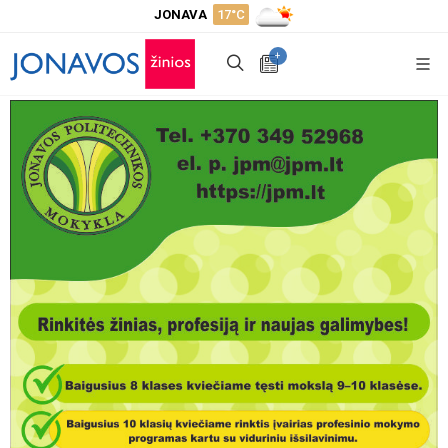
JONAVA
17°C
+