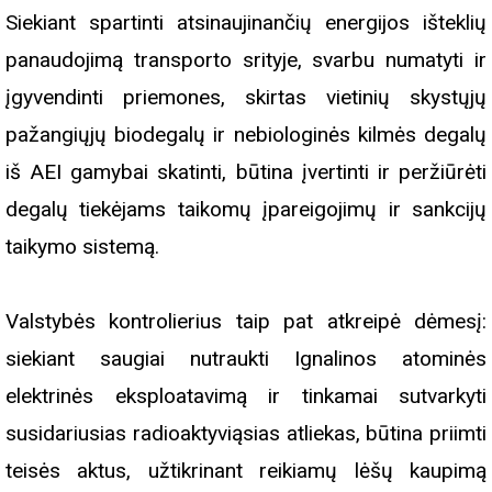
Siekiant spartinti atsinaujinančių energijos išteklių
panaudojimą transporto srityje, svarbu numatyti ir
įgyvendinti priemones, skirtas vietinių skystųjų
pažangiųjų biodegalų ir nebiologinės kilmės degalų
iš AEI gamybai skatinti, būtina įvertinti ir peržiūrėti
degalų tiekėjams taikomų įpareigojimų ir sankcijų
taikymo sistemą.
Valstybės kontrolierius taip pat atkreipė dėmesį:
siekiant saugiai nutraukti Ignalinos atominės
elektrinės eksploatavimą ir tinkamai sutvarkyti
susidariusias radioaktyviąsias atliekas, būtina priimti
teisės aktus, užtikrinant reikiamų lėšų kaupimą