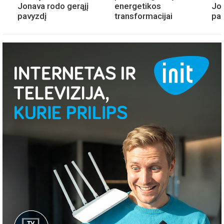
Jonava rodo gerąjį
energetikos
Jon
pavyzdį
transformacijai
pav