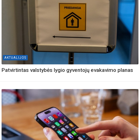
AKTUALIJOS
Patvirtintas valstybės lygio gyventojų evakavimo planas