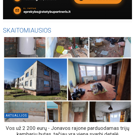
SKAITOMIAUSIOS
AKTUALIJOS
Vos už 2 200 eurų - Jonavos rajone parduodamas trijų
kambarių butas, tačiau yra viena svarbi detalė