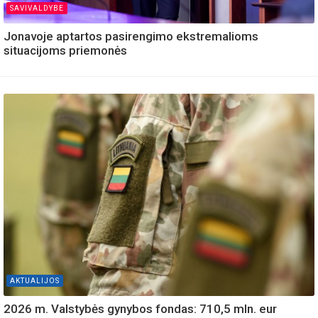
SAVIVALDYBE
Jonavoje aptartos pasirengimo ekstremalioms
situacijoms priemonės
AKTUALIJOS
2026 m. Valstybės gynybos fondas: 710,5 mln. eur