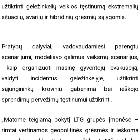
užtikrinti geležinkelių veiklos tęstinumą ekstremalių
situacijų, avarijų ir hibridinių grėsmių sąlygomis.
Pratybų dalyviai, vadovaudamiesi parengtu
scenarijumi, modeliavo galimus veiksmų scenarijus,
kaip organizuoti masinę gyventojų evakuaciją,
valdyti incidentus geležinkelyje, užtikrinti
sąjungininkų krovinių gabenimą bei ieškojo
sprendimų pervežimų tęstinumui užtikrinti.
„Matome teigiamą pokytį LTG grupės įmonėse –
rimtai vertinamos geopolitinės grėsmės ir ieškoma