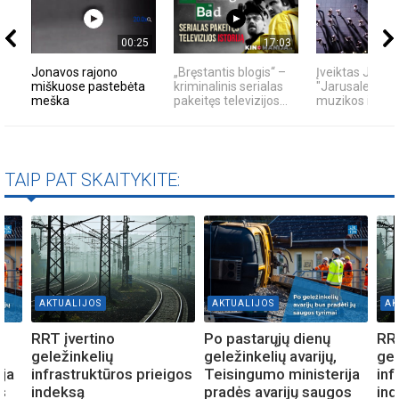
00:25
17:03
Jonavos rajono
„Bręstantis blogis“ –
Įveiktas JKC š
miškuose pastebėta
kriminalinis serialas
"Jarusalem" iš
meška
pakeitęs televizijos...
muzikos ir kavo
TAIP PAT SKAITYKITE:
AKTUALIJOS
AKTUALIJOS
AK
RRT įvertino
Po pastarųjų dienų
RRT
geležinkelių
geležinkelių avarijų,
gel
ija
infrastruktūros prieigos
Teisingumo ministerija
inf
s
indeksą
pradės avarijų saugos
in