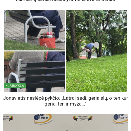
KLAUSYKLA
Jonavietis neslėpė pykčio: „Latrai sėdi, geria alų, o ten kur
geria, ten ir myža...“