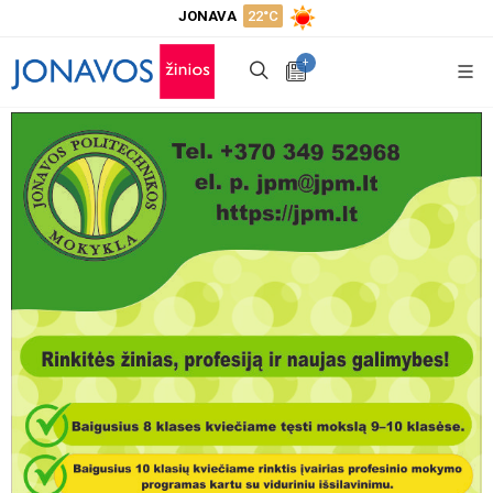
JONAVA
22°C
+