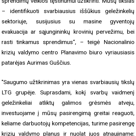
sprendimų veiklos tęstinumui užtikrinti. Mūsų tikslas
– identifikuoti svarbiausius iššūkius geležinkelių
sektoriuje, susijusius su masine gyventojų
evakuacija ar sąjungininkų krovinių pervežimu, bei
rasti tinkamus sprendimus“, – teigė Nacionalinio
krizių valdymo centro Planavimo biuro vyriausiasis
patarėjas Aurimas Guščius.
"Saugumo užtikrinimas yra vienas svarbiausių tikslų
LTG grupėje. Suprasdami, kokį svarbų vaidmenį
geležinkeliai atliktų galimos grėsmės atveju,
investuojame į mūsų pasirengimą greitai reaguoti,
keliame darbuotojų kompetencijas, turime pasirengę
krizių valdymo planus ir nuolat juos atnaujiname: