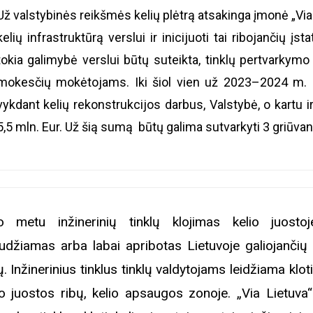
Už valstybinės reikšmės kelių plėtrą atsakinga įmonė „Via 
kelių infrastruktūrą verslui ir inicijuoti tai ribojančių įs
tokia galimybė verslui būtų suteikta, tinklų pertvarkymo 
mokesčių mokėtojams. Iki šiol vien už 2023–2024 m. inž
vykdant kelių rekonstrukcijos darbus, Valstybė, o kartu
5,5 mln. Eur. Už šią sumą būtų galima sutvarkyti 3 griūvanč
o metu inžinerinių tinklų klojimas kelio juosto
udžiamas arba labai apribotas Lietuvoje galiojančių 
ų. Inžinerinius tinklus tinklų valdytojams leidžiama kloti
io juostos ribų, kelio apsaugos zonoje. „Via Lietuva