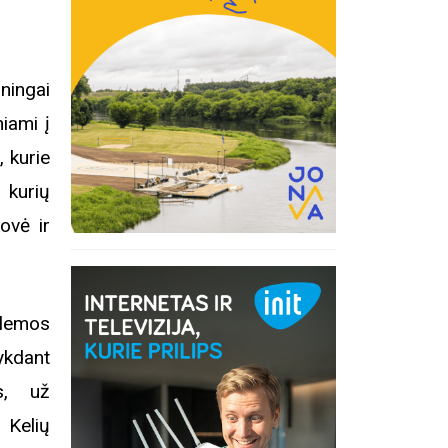
ningai
iami į
, kurie
 kurių
ovė ir
blemos
ykdant
us, už
 Kelių
Edukacij
inius