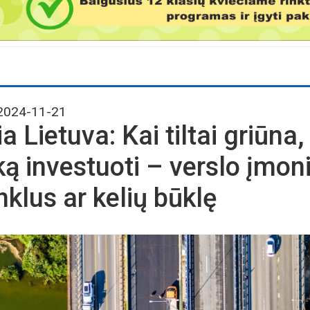
024-11-21
a Lietuva: Kai tiltai griūna, 
 ką investuoti – verslo įmoni
inklus ar kelių būklę