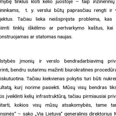
imybę tinklus kloti kelio juostoje – taip inžinerinių 
ininkams, t. y. verslui būtų paprasčiau rengti ir v
jektus. Tačiau lieka neišspręsta problema, kas 
siimti tinklų iškėlimo ar pertvarkymo kaštus, kai 
onstruojamas ar statomas naujas.
lstybės įmonių ir verslo bendradarbiavimą pri
printi, bendru sutarimu mažinti biurokratines procedūr
iskutuotina. Tačiau kiekvienas pokytis turi būti nukre
ultatą, kurį norime pasiekti. Mūsų visų bendras tik
kis įveiklinti kelių infrastruktūrą, tačiau pirmiausiai pr
itarti, kokios visų mūsų atsakomybės, tame ta
ansinės“ – sako „Via Lietuva“ generalinis direktorius 