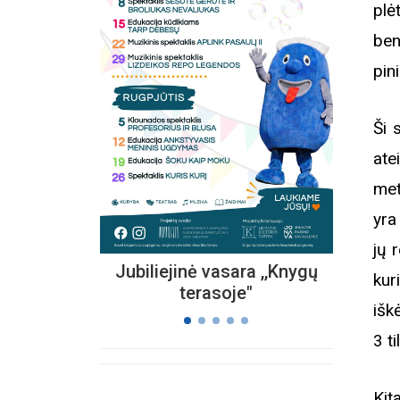
plė
ben
pin
Kvieč
„
Vi
Ši 
s
ate
met
yra
jų 
Jubiliejinė vasara ,,Knygų
kur
terasoje"
išk
3 til
Kit