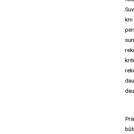
Suv
km 
per
sum
rek
kri
rek
dau
dau
Pri
būt