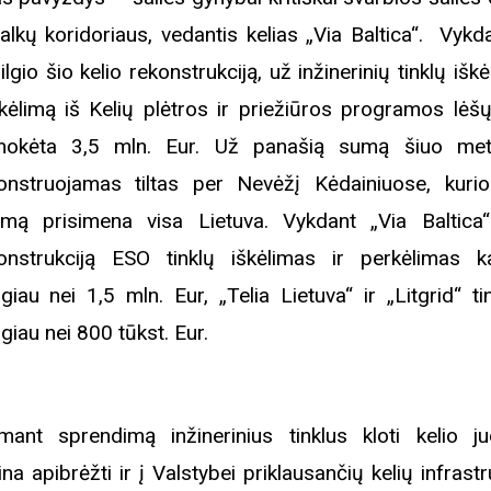
alkų koridoriaus, vedantis kelias „Via Baltica“. Vykd
ilgio šio kelio rekonstrukciją, už inžinerinių tinklų iškė
kėlimą iš Kelių plėtros ir priežiūros programos lėš
okėta 3,5 mln. Eur. Už panašią sumą šiuo met
onstruojamas tiltas per Nevėžį Kėdainiuose, kurio
timą prisimena visa Lietuva. Vykdant „Via Baltica“
onstrukciją ESO tinklų iškėlimas ir perkėlimas k
giau nei 1,5 mln. Eur, „Telia Lietuva“ ir „Litgrid“ ti
giau nei 800 tūkst. Eur.
imant sprendimą inžinerinius tinklus kloti kelio ju
ina apibrėžti ir į Valstybei priklausančių kelių infrast