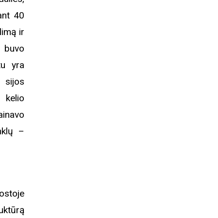
ant 40
limą ir
ų buvo
u yra
 sijos
 kelio
ainavo
nklų –
ostoje
ruktūrą