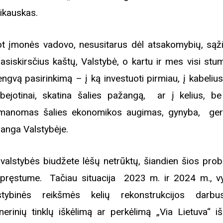
ikauskas.
t įmonės vadovo, nesusitarus dėl atsakomybių, sąži
asiskirsčius kaštų, Valstybė, o kartu ir mes visi stum
engvą pasirinkimą – į ką investuoti pirmiau, į kabelius
bejotinai, skatina šalies pažangą, ar į kelius, be
manomas šalies ekonomikos augimas, gynyba, ger
anga Valstybėje.
 valstybės biudžete lėšų netrūktų, šiandien šios pro
pręstume. Tačiau situacija 2023 m. ir 2024 m., v
stybinės reikšmės kelių rekonstrukcijos darb
inerinių tinklų iškėlimą ar perkėlimą „Via Lietuva“ iš
Biblioteka kviečia į reng