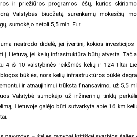
tros ir priežiūros programos lėšų, kurios skiriamo
rugpjūčio mėnesį
drą Valstybės biudžetą surenkamų mokesčių mo
igų, sumokėjo netoli 5,5 mln. Eur.
iame aplankyti parodą
Nusišypsok mums,
ešpatie“. Legendinio
suma neatrodo didelė, jei įvertini, kokios investicijos
pektaklio kelionė“
iti į Lietuvą, jei kelių infrastruktūra būtų atverta. Tači
u 4 iš 10 valstybinės reikšmės kelių ir 124 tiltai Lie
 blogos būklės, nors kelių infrastruktūros būklė degra
remontui ir atnaujinimui trūksta finansavimo, už 5,5 ml
iuos Valstybė sumokėjo už inžinerinių tinklų perkėl
ėlimą, Lietuvoje galėjo būti sutvarkyta apie 16 km kel
tai.
as pavyzdys – šalies gynybai kritiškai svarbios šalies 