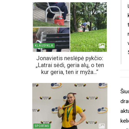
KLAUSYKLA
Jonavietis neslėpė pykčio:
„Latrai sėdi, geria alų, o ten
kur geria, ten ir myža...“
Šiu
dra
akt
kel
SPORTAS