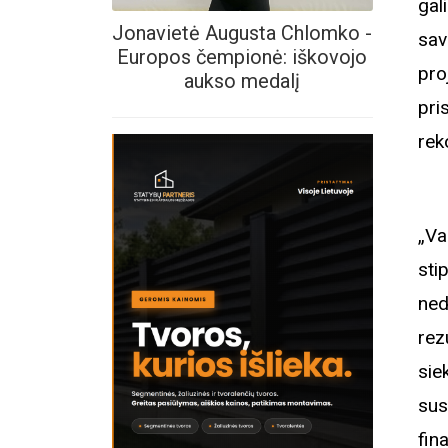
gal
Jonavietė Augusta Chlomko -
sav
Europos čempionė: iškovojo
pro
aukso medalį
pri
rek
„Va
sti
ned
rez
sie
sus
fin