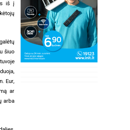
„Ankstyv
s iš į
(Teatra
kėtojų
Registracija į eitynes
 galėtų
au šiuo
tuvoje
duoja,
n. Eur,
imą ar
ių arba
dalies,