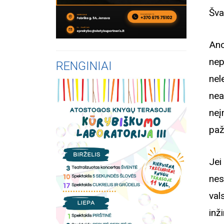
Šva
Ano
nep
RENGINIAI
nel
nea
neį
paž
Jei
nes
val
inž