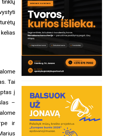
tinklų
ystyti
turėtų
kelias
valome
as. Tai
iptas į
slas –
ivalome
rpe ir
Marius