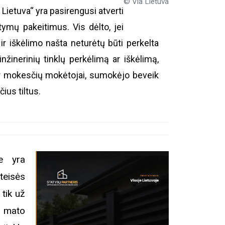
© Via Lietuva
Lietuva“ yra pasirengusi atverti
tatymų pakeitimus. Vis dėlto, jei
ir iškėlimo našta neturėtų būti perkelta
inerinių tinklų perkėlimą ar iškėlimą,
 ir mokesčių mokėtojai, sumokėjo beveik
ius tiltus.
je yra
teisės
 tik už
“ mato