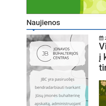
Naujienos
2
Vi
į
t