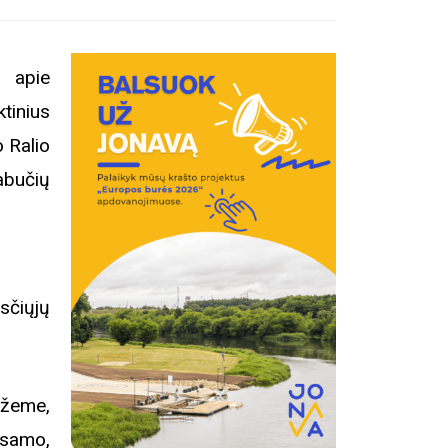
 apie
tinius
o Ralio
abučių
sčiųjų
 žeme,
esamo,