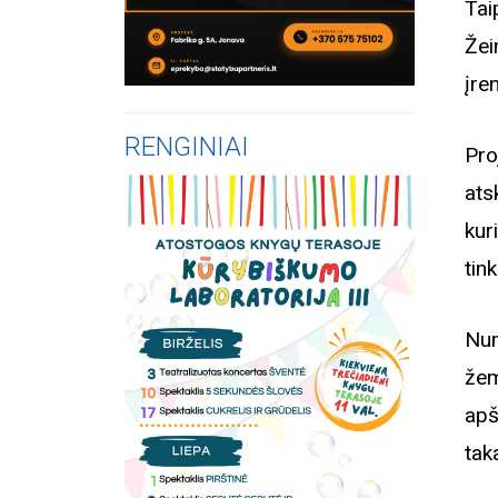
Tai
Žei
įre
RENGINIAI
Pro
ats
kur
tin
Num
žem
apš
tak