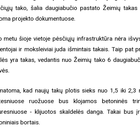
čiųjų tako, šalia daugiabučio pastato Žeimių takas 
oma projekto dokumentuose.
o metu šioje vietoje pėsčiųjų infrastruktūra nėra išvy
entojai ir moksleiviai juda išmintais takais. Taip pat 
lės yra takas, vedantis nuo Žeimių tako 6 daugiabuči
vės.
atoma, kad naujų takų plotis sieks nuo 1,5 iki 2,3 
tesniuose ruožuose bus klojamos betoninės trin
uresniuose - klijuotos skaldelės danga. Takai bus įr
oniniais bortais.