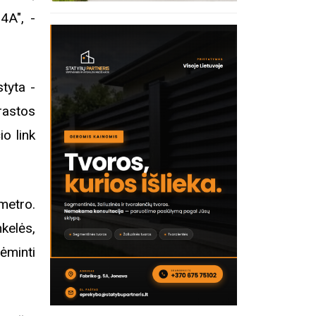
4A", -
styta -
prastos
o link
metro.
kelės,
ėminti