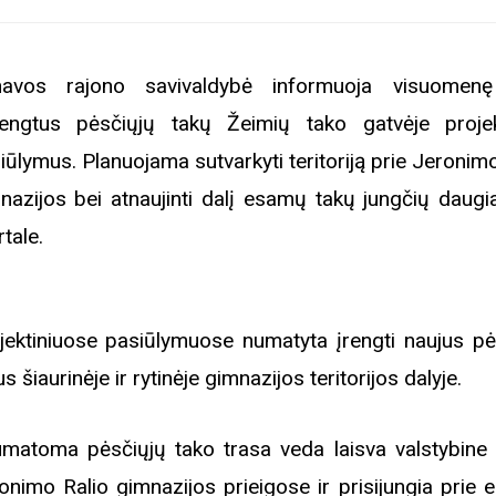
avos rajono savivaldybė informuoja visuomenę
engtus pėsčiųjų takų Žeimių tako gatvėje projek
iūlymus. Planuojama sutvarkyti teritoriją prie Jeronim
nazijos bei atnaujinti dalį esamų takų jungčių daugi
rtale.
jektiniuose pasiūlymuose numatyta įrengti naujus pė
s šiaurinėje ir rytinėje gimnazijos teritorijos dalyje.
umatoma pėsčiųjų tako trasa veda laisva valstybine
onimo Ralio gimnazijos prieigose ir prisijungia prie 