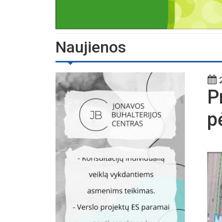
Naujienos
2
P
p