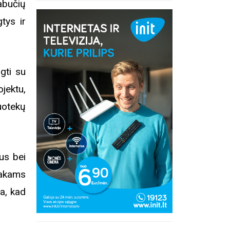
abučių
tys ir
gti su
jektu,
uotekų
us bei
takams
a, kad
Edukacij
inius