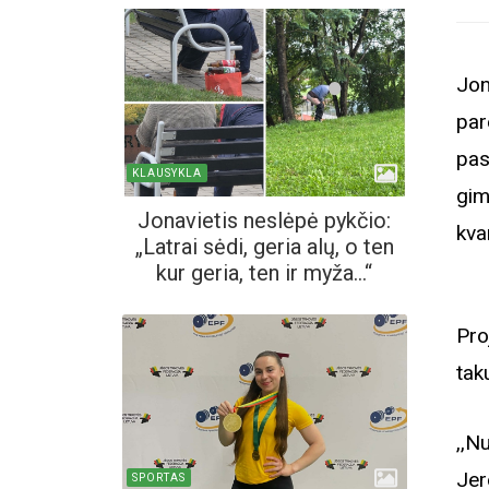
Jon
par
pas
KLAUSYKLA
gim
Jonavietis neslėpė pykčio:
kva
„Latrai sėdi, geria alų, o ten
kur geria, ten ir myža...“
Pro
taku
,,N
Jer
SPORTAS