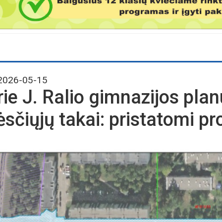
026-05-15
rie J. Ralio gimnazijos pla
ėsčiųjų takai: pristatomi pr