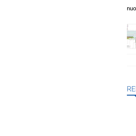
nuo
RE