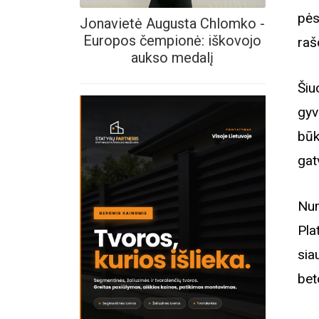
pės
Jonavietė Augusta Chlomko -
Europos čempionė: iškovojo
raš
aukso medalį
Šiu
gyv
būk
gat
Num
Pla
sia
bet