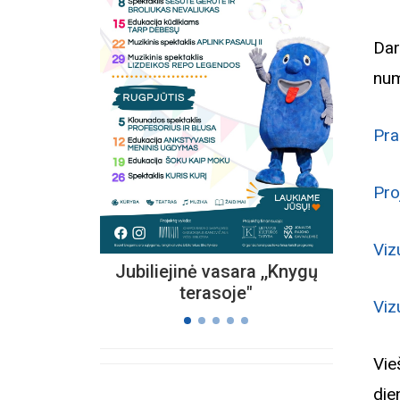
Dar
num
Kvieč
„
Vi
Pra
s
Pro
Viz
Jubiliejinė vasara ,,Knygų
terasoje"
Viz
Vie
die