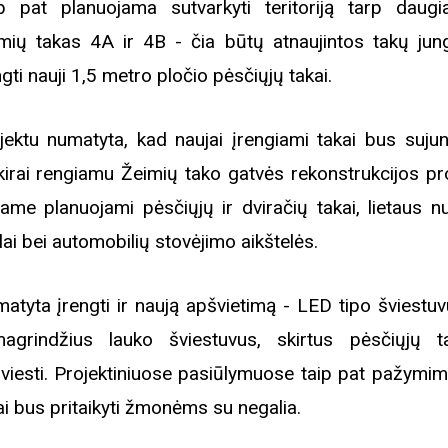
p pat planuojama sutvarkyti teritoriją tarp daugi
mių takas 4A ir 4B - čia būtų atnaujintos takų jung
ngti nauji 1,5 metro pločio pėsčiųjų takai.
jektu numatyta, kad naujai įrengiami takai bus sujun
kirai rengiamu Žeimių tako gatvės rekonstrukcijos pro
iame planuojami pėsčiųjų ir dviračių takai, lietaus n
klai bei automobilių stovėjimo aikštelės.
atyta įrengti ir naują apšvietimą - LED tipo šviestuv
agrindžius lauko šviestuvus, skirtus pėsčiųjų 
viesti. Projektiniuose pasiūlymuose taip pat pažymim
ai bus pritaikyti žmonėms su negalia.
Biblioteka kviečia į reng