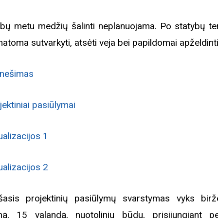
rugpjūčio mėnesį
bų metu medžių šalinti neplanuojama. Po statybų teri
atoma sutvarkyti, atsėti veja bei papildomai apželdinti
iame aplankyti parodą
Nusišypsok mums,
ešpatie“. Legendinio
nešimas
pektaklio kelionė“
jektiniai pasiūlymai
ualizacijos 1
ualizacijos 2
šasis projektinių pasiūlymų svarstymas vyks birž
ną, 15 valandą, nuotoliniu būdu, prisijungiant p