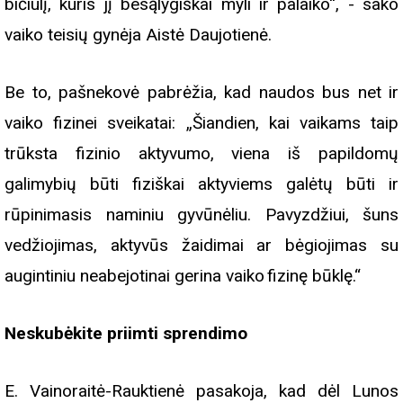
bičiulį, kuris jį besąlygiškai myli ir palaiko“, - sako
vaiko teisių gynėja Aistė Daujotienė.
Be to, pašnekovė pabrėžia, kad naudos bus net ir
vaiko fizinei sveikatai: „Šiandien, kai vaikams taip
trūksta fizinio aktyvumo, viena iš papildomų
galimybių būti fiziškai aktyviems galėtų būti ir
rūpinimasis naminiu gyvūnėliu. Pavyzdžiui, šuns
vedžiojimas, aktyvūs žaidimai ar bėgiojimas su
augintiniu neabejotinai gerina vaiko fizinę būklę.“
Neskubėkite priimti sprendimo
E. Vainoraitė-Rauktienė pasakoja, kad dėl Lunos