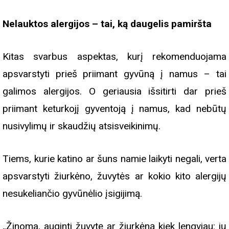
Nelauktos alergijos – tai, ką daugelis pamiršta
Kitas svarbus aspektas, kurį rekomenduojama
apsvarstyti prieš priimant gyvūną į namus – tai
galimos alergijos. O geriausia išsitirti dar prieš
priimant keturkojį gyventoją į namus, kad nebūtų
nusivylimų ir skaudžių atsisveikinimų.
Tiems, kurie katino ar šuns namie laikyti negali, verta
apsvarstyti žiurkėno, žuvytės ar kokio kito alergijų
nesukeliančio gyvūnėlio įsigijimą.
„Žinoma, auginti žuvytę ar žiurkėną kiek lengviau: jų