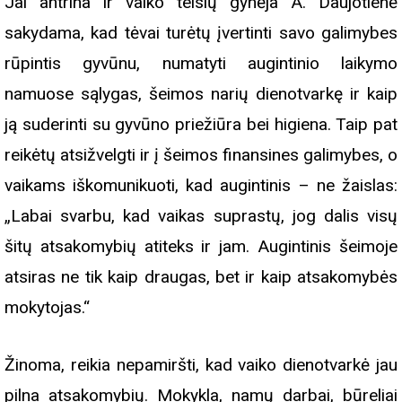
Jai antrina ir vaiko teisių gynėja A. Daujotienė
sakydama, kad tėvai turėtų įvertinti savo galimybes
rūpintis gyvūnu, numatyti augintinio laikymo
namuose sąlygas, šeimos narių dienotvarkę ir kaip
ją suderinti su gyvūno priežiūra bei higiena. Taip pat
reikėtų atsižvelgti ir į šeimos finansines galimybes, o
vaikams iškomunikuoti, kad augintinis – ne žaislas:
„Labai svarbu, kad vaikas suprastų, jog dalis visų
šitų atsakomybių atiteks ir jam. Augintinis šeimoje
atsiras ne tik kaip draugas, bet ir kaip atsakomybės
mokytojas.“
Žinoma, reikia nepamiršti, kad vaiko dienotvarkė jau
pilna atsakomybių. Mokykla, namų darbai, būreliai