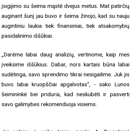
įsigijimo su šeima mąstė dvejus metus. Mat patirčių
auginant šunį jau buvo ir šeima žinojo, kad su nauju
augintiniu laukia tiek finansiniai, tiek atsakomybių
pasidalinimo iššūkiai.
„Darėme labai daug analizių, vertinome, kaip mes
įveiksime iššūkius. Dabar, nors kartais būna labai
sudėtinga, savo sprendimo tikrai nesigailime. Juk jis
buvo labai kruopščiai apgalvotas“, - sako Lunos
šeimininkė bei priduria, kad neskubėti ir pasverti
savo galimybes rekomenduoja visiems.