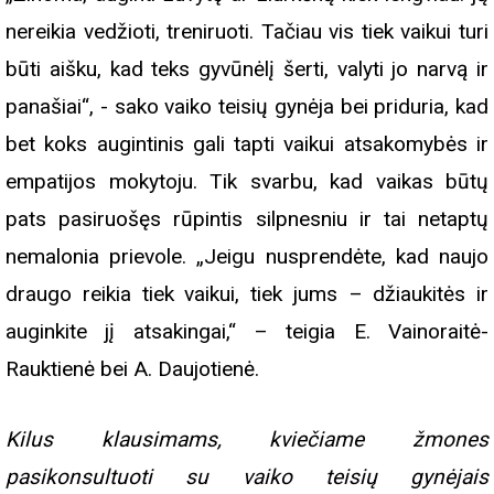
nereikia vedžioti, treniruoti. Tačiau vis tiek vaikui turi
būti aišku, kad teks gyvūnėlį šerti, valyti jo narvą ir
panašiai“, - sako vaiko teisių gynėja bei priduria, kad
bet koks augintinis gali tapti vaikui atsakomybės ir
empatijos mokytoju. Tik svarbu, kad vaikas būtų
pats pasiruošęs rūpintis silpnesniu ir tai netaptų
nemalonia prievole. „Jeigu nusprendėte, kad naujo
draugo reikia tiek vaikui, tiek jums – džiaukitės ir
auginkite jį atsakingai,“ – teigia E. Vainoraitė-
Rauktienė bei A. Daujotienė.
Kilus klausimams, kviečiame žmones
pasikonsultuoti su vaiko teisių gynėjais