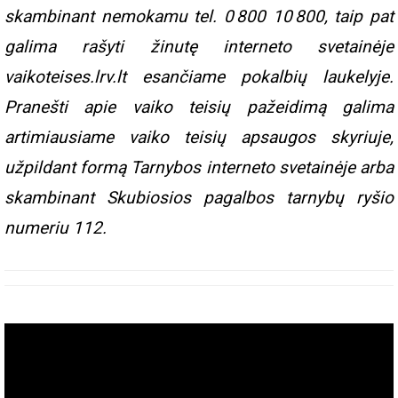
skambinant nemokamu tel. 0 800 10 800, taip pat
galima rašyti žinutę interneto svetainėje
vaikoteises.lrv.lt esančiame pokalbių laukelyje.
Pranešti apie vaiko teisių pažeidimą galima
artimiausiame vaiko teisių apsaugos skyriuje,
užpildant formą Tarnybos interneto svetainėje arba
skambinant Skubiosios pagalbos tarnybų ryšio
numeriu 112.