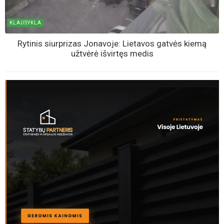
KLAUSYKLA
Rytinis siurprizas Jonavoje: Lietavos gatvės kiemą
užtvėrė išvirtęs medis