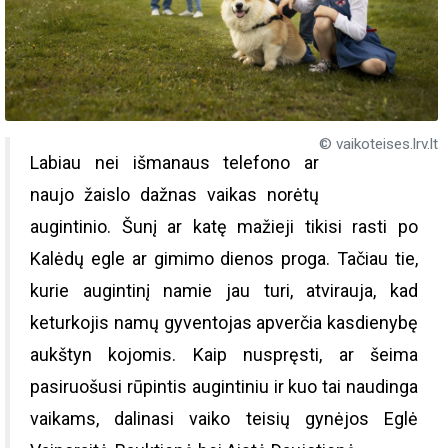
© vaikoteises.lrv.lt
Labiau nei išmanaus telefono ar
naujo žaislo dažnas vaikas norėtų
augintinio. Šunį ar katę mažieji tikisi rasti po
Kalėdų egle ar gimimo dienos proga. Tačiau tie,
kurie augintinį namie jau turi, atvirauja, kad
keturkojis namų gyventojas apverčia kasdienybę
aukštyn kojomis. Kaip nuspręsti, ar šeima
pasiruošusi rūpintis augintiniu ir kuo tai naudinga
vaikams, dalinasi vaiko teisių gynėjos Eglė