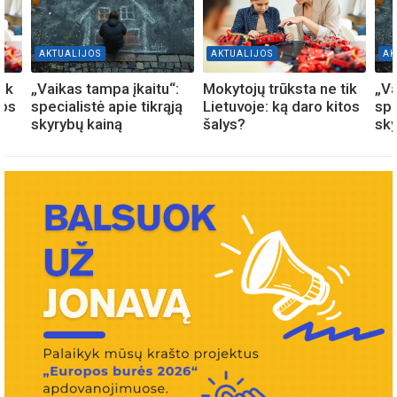
AKTUALIJOS
AKTUALIJOS
AK
ik
„Vaikas tampa įkaitu“:
Mokytojų trūksta ne tik
„Va
tos
specialistė apie tikrąją
Lietuvoje: ką daro kitos
spe
skyrybų kainą
šalys?
sky