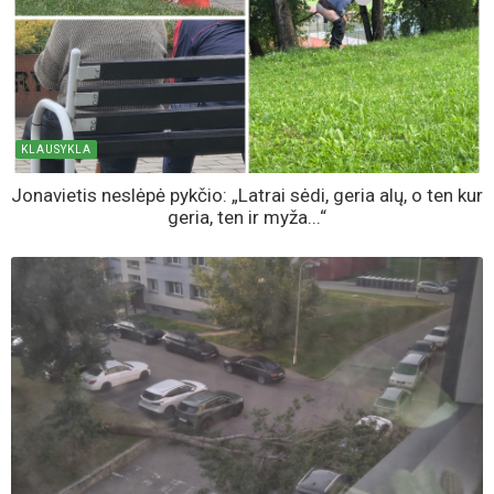
KLAUSYKLA
Jonavietis neslėpė pykčio: „Latrai sėdi, geria alų, o ten kur
geria, ten ir myža...“