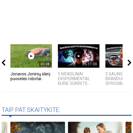
00:08
11:00
Jonavos Joninių slėnį
5 MOKSLINIAI
5 GALINGIAUSI
puoselės robotai
EKSPERIMENTAI,
BRANDUOLINIA
KURIE SUKRĖTĖ...
SPROGIMAI...
TAIP PAT SKAITYKITE: