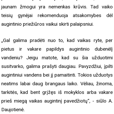
jaunam žmogui yra nemenkas krūvis. Tad vaiko
teisių gynėjai rekomenduoja atsakomybes dėl
augintinio priežiūros vaikui skirti palaipsniui.
„Gal galima pradėti nuo to, kad vaikas ryte, per
pietus ir vakare papildys augintinio dubenėlį
vandeniu? Jeigu matote, kad su šia užduotimi
susitvarko, galima prašyti daugiau. Pavyzdžiui, įpilti
augintiniui vandens bei jį pamaitinti. Tokios užduotys
neatims labai daug brangaus laiko. Vėliau, žinoma,
tarkitės, kad bent grįžęs iš mokyklos arba vakare
prieš miegą vaikas augintinį pavedžiotų“, - siūlo A.
Daujotienė.