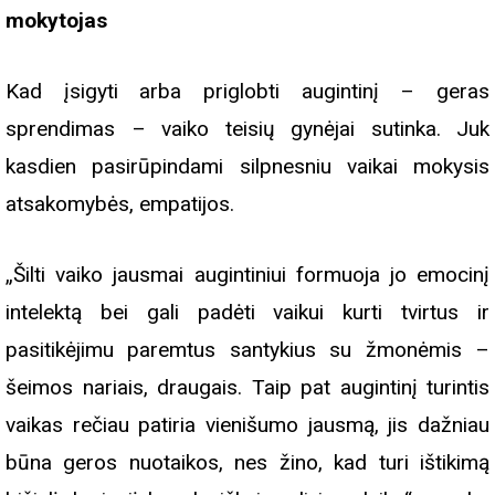
mokytojas
Kad įsigyti arba priglobti augintinį – geras
sprendimas – vaiko teisių gynėjai sutinka. Juk
kasdien pasirūpindami silpnesniu vaikai mokysis
atsakomybės, empatijos.
„Šilti vaiko jausmai augintiniui formuoja jo emocinį
intelektą bei gali padėti vaikui kurti tvirtus ir
pasitikėjimu paremtus santykius su žmonėmis –
šeimos nariais, draugais. Taip pat augintinį turintis
vaikas rečiau patiria vienišumo jausmą, jis dažniau
būna geros nuotaikos, nes žino, kad turi ištikimą