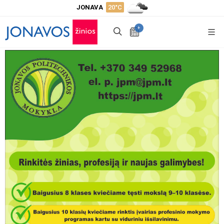
JONAVA
20°C
+