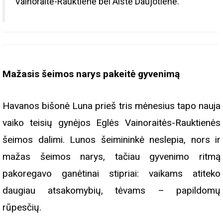
Vainoraitė-Rauktienė bei Aistė Daujotienė.
Mažasis šeimos narys pakeitė gyvenimą
Havanos bišonė Luna prieš tris mėnesius tapo nauja
vaiko teisių gynėjos Eglės Vainoraitės-Rauktienės
šeimos dalimi. Lunos šeimininkė neslepia, nors ir
mažas šeimos narys, tačiau gyvenimo ritmą
pakoregavo ganėtinai stipriai: vaikams atiteko
daugiau atsakomybių, tėvams – papildomų
rūpesčių.