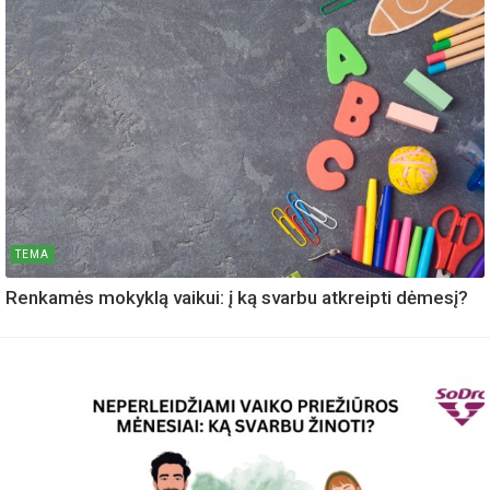
TEMA
Renkamės mokyklą vaikui: į ką svarbu atkreipti dėmesį?