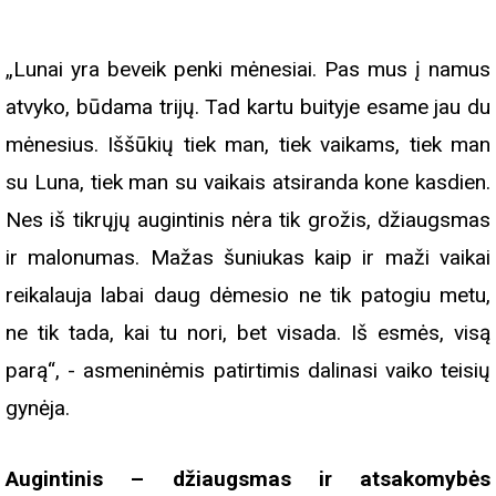
„Lunai yra beveik penki mėnesiai. Pas mus į namus
atvyko, būdama trijų. Tad kartu buityje esame jau du
mėnesius. Iššūkių tiek man, tiek vaikams, tiek man
su Luna, tiek man su vaikais atsiranda kone kasdien.
Nes iš tikrųjų augintinis nėra tik grožis, džiaugsmas
ir malonumas. Mažas šuniukas kaip ir maži vaikai
reikalauja labai daug dėmesio ne tik patogiu metu,
ne tik tada, kai tu nori, bet visada. Iš esmės, visą
parą“, - asmeninėmis patirtimis dalinasi vaiko teisių
gynėja.
Augintinis – džiaugsmas ir atsakomybės