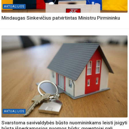
AKTUALIJOS
Mindaugas Sinkevičius patvirtintas Ministru Pirmininku
AKTUALIJOS
Svarstoma savivaldybės būsto nuomininkams leisti įsigyti
būstą išperkamosios nuomos būdu: gyventojai gali