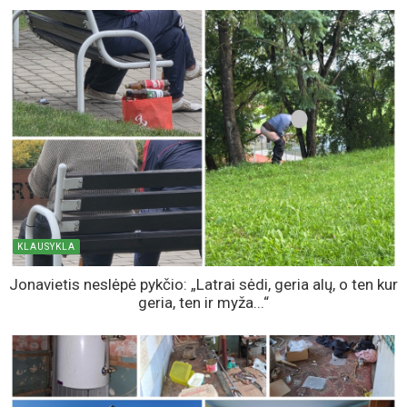
KLAUSYKLA
Jonavietis neslėpė pykčio: „Latrai sėdi, geria alų, o ten kur
geria, ten ir myža...“