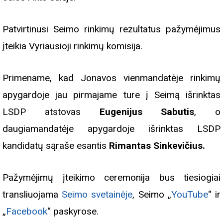
Patvirtinusi Seimo rinkimų rezultatus pažymėjimus
įteikia Vyriausioji rinkimų komisija.
Primename, kad
Jonavos vienmandatėje rinkimų
apygardoje jau pirmajame ture į Seimą išrinktas
LSDP atstovas
Eugenijus Sabutis
, o
daugiamandatėje apygardoje išrinktas
LSDP
kandidatų sąraše
esantis
Rimantas Sinkevičius
.
Pažymėjimų įteikimo ceremonija bus tiesiogiai
transliuojama
Seimo svetainėje
, Seimo „
YouTube
“ ir
„
Facebook
“ paskyrose.