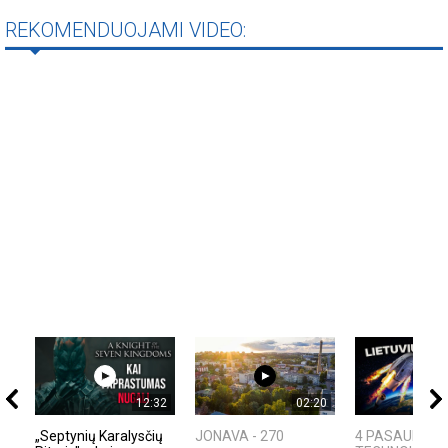
REKOMENDUOJAMI VIDEO:
12:32
02:20
„Septynių Karalysčių
JONAVA - 270
4 PASAULINĖS