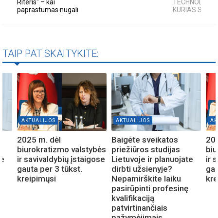
Riteris" – kai
TECHNOLOGIJ
paprastumas nugali
KURIAS SUKŪRĖ
TAIP PAT SKAITYKITE:
AKTUALIJOS
AKTUALIJOS
AK
2025 m. dėl
Baigėte sveikatos
202
biurokratizmo valstybės
priežiūros studijas
biu
te
ir savivaldybių įstaigose
Lietuvoje ir planuojate
ir 
gauta per 3 tūkst.
dirbti užsienyje?
gau
kreipimųsi
Nepamirškite laiku
kre
pasirūpinti profesinę
kvalifikaciją
patvirtinančiais
pažymėjimais