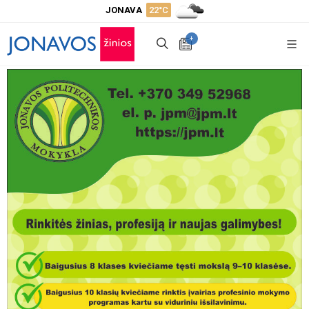
JONAVA
22°C
+