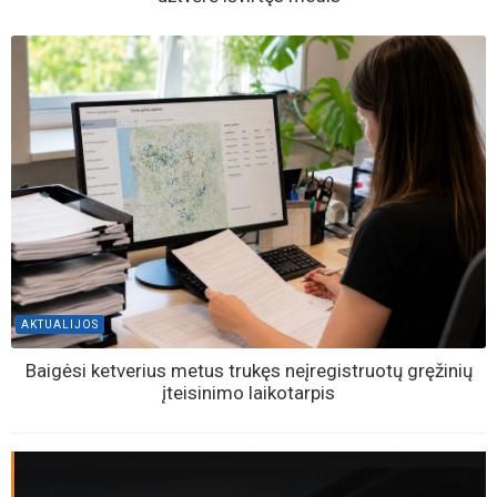
AKTUALIJOS
Baigėsi ketverius metus trukęs neįregistruotų gręžinių
įteisinimo laikotarpis