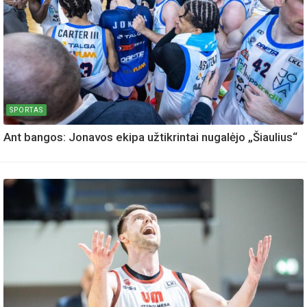
SPORTAS
Ant bangos: Jonavos ekipa užtikrintai nugalėjo „Šiaulius“