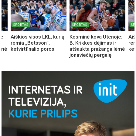
SPORTAS
SPORTAS
SP
e:
Aiškios visos LKL, kurią
Kosminė kova Utenoje:
Aiš
remia „Betsson“,
B. Krikkes dėjimas ir
rem
ėmė
ketvirtfinalio poros
atšaukta pražanga lėmė
ket
jonaviečių pergalę