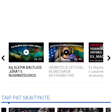
06:39
08:40
KĄ SLEPIA BALTIJOS
VIENINTELIS LIETUVIŲ
Ex Machina: ko
JŪRA? 5
KILMĖS NASA
ir pasirinkimo
NUGRIMZDUSIOS...
ASTRONAUTAS
anatomija
TAIP PAT SKAITYKITE: