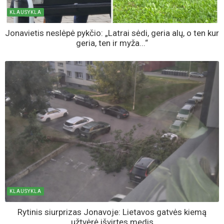
KLAUSYKLA
Jonavietis neslėpė pykčio: „Latrai sėdi, geria alų, o ten kur
geria, ten ir myža...“
KLAUSYKLA
Rytinis siurprizas Jonavoje: Lietavos gatvės kiemą
užtvėrė išvirtęs medis