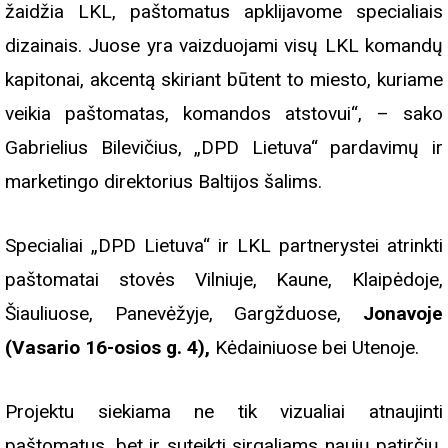
žaidžia LKL, paštomatus apklijavome specialiais
dizainais. Juose yra vaizduojami visų LKL komandų
kapitonai, akcentą skiriant būtent to miesto, kuriame
veikia paštomatas, komandos atstovui“, – sako
Gabrielius Bilevičius, „DPD Lietuva“ pardavimų ir
marketingo direktorius Baltijos šalims.
Specialiai „DPD Lietuva“ ir LKL partnerystei atrinkti
paštomatai stovės Vilniuje, Kaune, Klaipėdoje,
Šiauliuose, Panevėžyje, Gargžduose,
Jonavoje
(Vasario 16-osios g. 4),
Kėdainiuose bei Utenoje.
Projektu siekiama ne tik vizualiai atnaujinti
paštomatus, bet ir suteikti sirgaliams naujų patirčių.