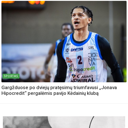
SPORTAS
Gargžduose po dviejų pratęsimų triumfavusi „Jonava
Hipocredit“ pergalėmis pavijo Kėdainių klubą