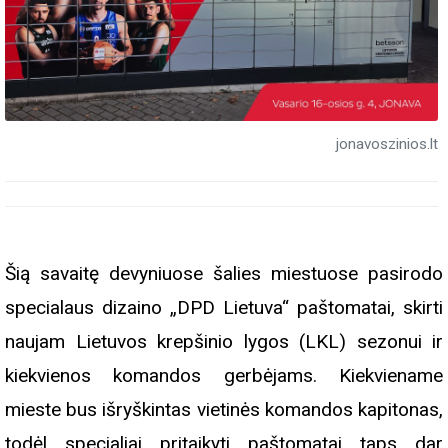
jonavoszinios.lt
Šią savaitę devyniuose šalies miestuose pasirodo
specialaus dizaino „DPD Lietuva“ paštomatai, skirti
naujam Lietuvos krepšinio lygos (LKL) sezonui ir
kiekvienos komandos gerbėjams. Kiekviename
mieste bus išryškintas vietinės komandos kapitonas,
todėl specialiai pritaikyti paštomatai taps dar