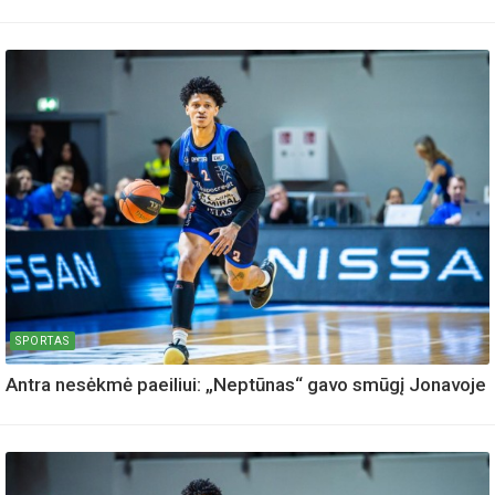
SPORTAS
Antra nesėkmė paeiliui: „Neptūnas“ gavo smūgį Jonavoje