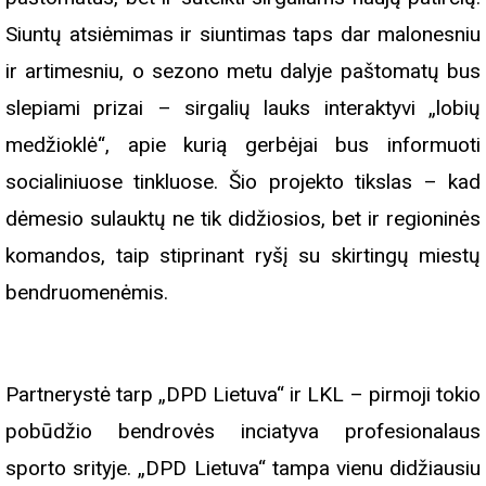
Siuntų atsiėmimas ir siuntimas taps dar malonesniu
ir artimesniu, o sezono metu dalyje paštomatų bus
slepiami prizai – sirgalių lauks interaktyvi „lobių
medžioklė“, apie kurią gerbėjai bus informuoti
socialiniuose tinkluose. Šio projekto tikslas – kad
dėmesio sulauktų ne tik didžiosios, bet ir regioninės
komandos, taip stiprinant ryšį su skirtingų miestų
bendruomenėmis.
Partnerystė tarp „DPD Lietuva“ ir LKL – pirmoji tokio
pobūdžio bendrovės inciatyva profesionalaus
sporto srityje. „DPD Lietuva“ tampa vienu didžiausiu