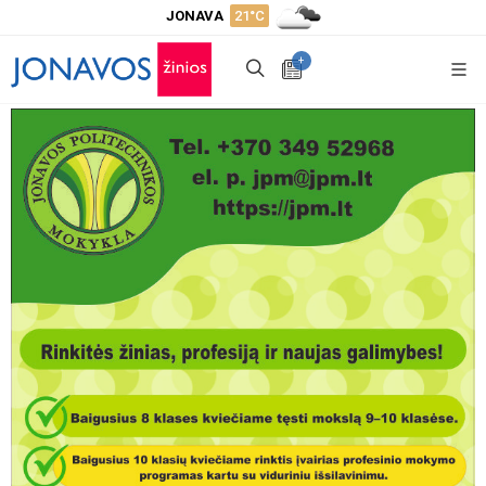
JONAVA
21°C
+