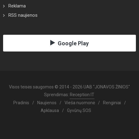
Reklama
RSS naujienos
Google Play
Visos teisės saugomos © 2014 - 2026 UAB "JONAVOS ŽINIOS"
Sprendimas:
Reception IT
Pradinis
/
Naujienos
/
Vieša nuomonė
/
Renginiai
/
Apklausa
/
Gyvūnų SOS