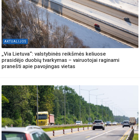
AKTUALIJOS
„Via Lietuva“: valstybinės reikšmės keliuose
prasidėjo duobių tvarkymas – vairuotojai raginami
pranešti apie pavojingas vietas