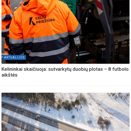
AKTUALIJOS
Kelininkai skaičiuoja: sutvarkytų duobių plotas – 8 futbolo
aikštės