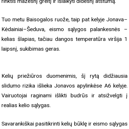
rinktis mažesnį greitį ir išlaikyti didesnį atstumą.
Tuo metu Baisogalos ruože, taip pat kelyje Jonava–
Kėdainiai–Šeduva, eismo sąlygos palankesnės –
kelias šlapias, tačiau dangos temperatūra viršija 1
laipsnį, sukibimas geras.
Kelių priežiūros duomenimis, šį rytą didžiausia
slidumo rizika išlieka Jonavos apylinkėse A6 kelyje.
Vairuotojai raginami išlikti budrūs ir atsižvelgti į
realias kelio sąlygas.
Savarankiškai pasitikrinti kelių būklę ir eismo sąlygas