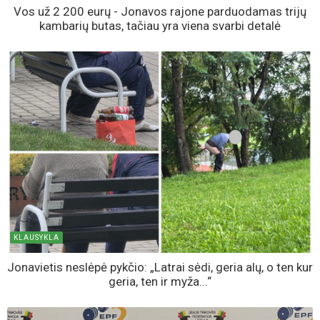
Vos už 2 200 eurų - Jonavos rajone parduodamas trijų
kambarių butas, tačiau yra viena svarbi detalė
KLAUSYKLA
Jonavietis neslėpė pykčio: „Latrai sėdi, geria alų, o ten kur
geria, ten ir myža...“