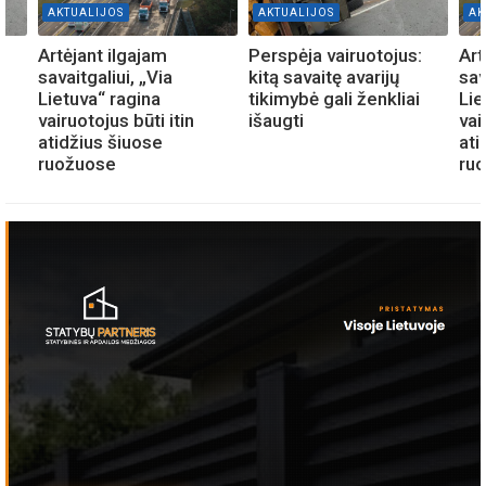
AKTUALIJOS
AKTUALIJOS
AK
:
Artėjant ilgajam
Perspėja vairuotojus:
Art
savaitgaliui, „Via
kitą savaitę avarijų
sav
Lietuva“ ragina
tikimybė gali ženkliai
Lie
vairuotojus būti itin
išaugti
vai
atidžius šiuose
ati
ruožuose
ru