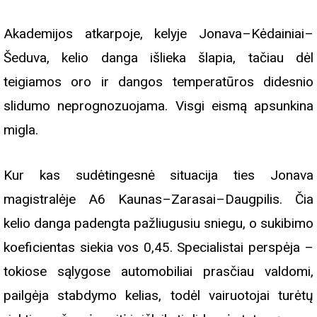
Akademijos atkarpoje, kelyje Jonava–Kėdainiai–
Šeduva, kelio danga išlieka šlapia, tačiau dėl
teigiamos oro ir dangos temperatūros didesnio
slidumo neprognozuojama. Visgi eismą apsunkina
migla.
Kur kas sudėtingesnė situacija ties Jonava
magistralėje A6 Kaunas–Zarasai–Daugpilis. Čia
kelio danga padengta pažliugusiu sniegu, o sukibimo
koeficientas siekia vos 0,45. Specialistai perspėja –
tokiose sąlygose automobiliai prasčiau valdomi,
pailgėja stabdymo kelias, todėl vairuotojai turėtų