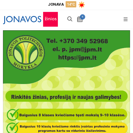
JONAVA
14°C
+