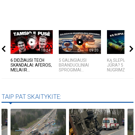
10:24
09:20
6 DIDŽIAUSI TECH
5 GALINGIAUSI
KĄ SLEPIA BA
SKANDALAI: AFEROS,
BRANDUOLINIAI
JŪRA? 5
MELAI IR...
SPROGIMAI...
NUGRIMZDUSIO
TAIP PAT SKAITYKITE: