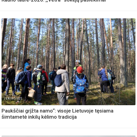
IVAIROVES
Paukščiai grįžta namo“: visoje Lietuvoje tęsiama
šimtametė inkilų kėlimo tradicija