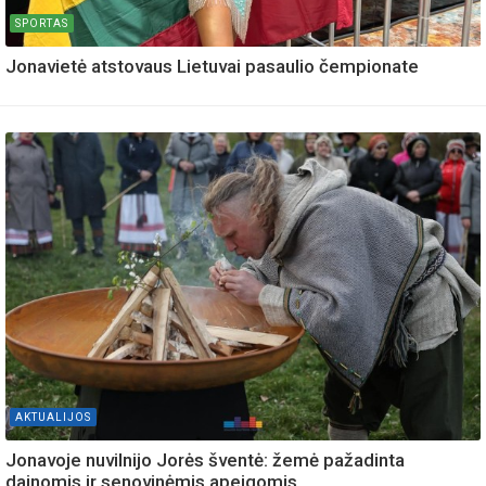
SPORTAS
Jonavietė atstovaus Lietuvai pasaulio čempionate
AKTUALIJOS
Jonavoje nuvilnijo Jorės šventė: žemė pažadinta
dainomis ir senovinėmis apeigomis