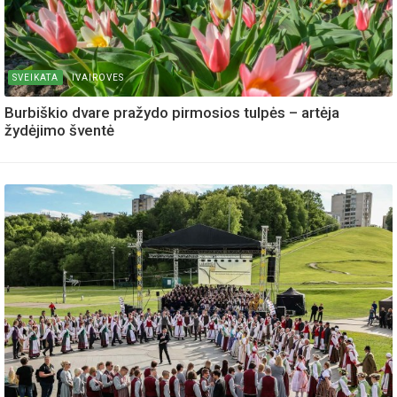
SVEIKATA
IVAIROVES
Burbiškio dvare pražydo pirmosios tulpės – artėja
žydėjimo šventė