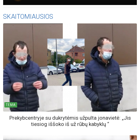
SKAITOMIAUSIOS
TEMA
Prekybcentryje su dukrytėmis užpulta jonavietė: „Jis
tiesiog iššoko iš už rūbų kabyklų “