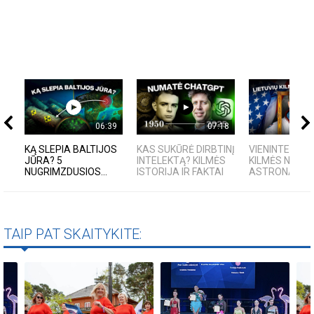
06:39
07:18
KĄ SLEPIA BALTIJOS
KAS SUKŪRĖ DIRBTINĮ
VIENINTELIS L
JŪRA? 5
INTELEKTĄ? KILMĖS
KILMĖS NASA
NUGRIMZDUSIOS...
ISTORIJA IR FAKTAI
ASTRONAUTA
TAIP PAT SKAITYKITE: