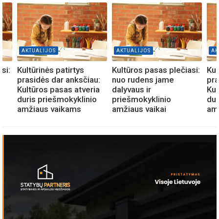
AKTUALIJOS
AKTUALIJOS
AK
si:
Kultūrinės patirtys
Kultūros pasas plečiasi:
Kul
prasidės dar anksčiau:
nuo rudens jame
pra
Kultūros pasas atveria
dalyvaus ir
Kul
duris priešmokyklinio
priešmokyklinio
dur
amžiaus vaikams
amžiaus vaikai
am