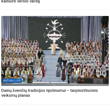
kainuoti verslo vardą
AKTUALIJOS
Dainų švenčių tradicijos tęstinumui – tarpinstitucinis
veiksmų planas