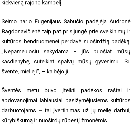
kiekvieną rajono kampelį.
Seimo nario Eugenijaus Sabučio padėjėja Audronė
Bagdonavičienė taip pat prisijungė prie sveikinimų ir
kultūros bendruomenei perdavė nuoširdžią padėką.
„Nepameluosiu sakydama – jūs puošiat mūsų
kasdienybę, suteikiat spalvų mūsų gyvenimui. Su
švente, mielieji“, – kalbėjo ji.
Šventės metu buvo įteikti padėkos raštai ir
apdovanojimai labiausiai pasižymėjusiems kultūros
darbuotojams – tai įvertinimas už jų meilę darbui,
kūrybiškumą ir nuoširdų rūpestį žmonėmis.