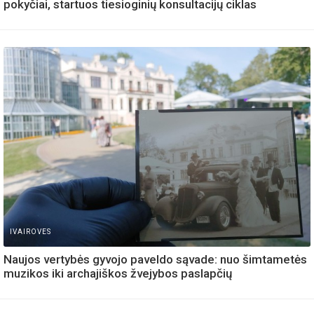
pokyčiai, startuos tiesioginių konsultacijų ciklas
IVAIROVES
Naujos vertybės gyvojo paveldo sąvade: nuo šimtametės
muzikos iki archajiškos žvejybos paslapčių