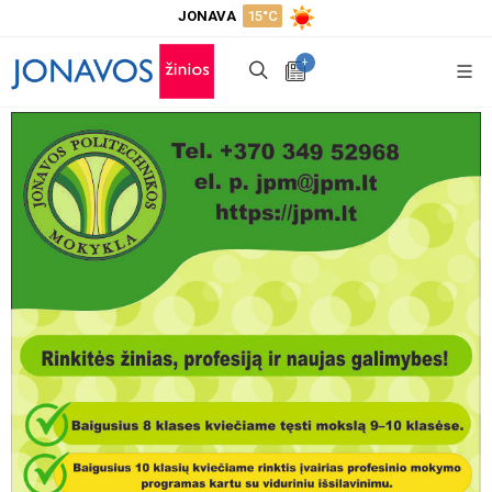
JONAVA
15°C
+