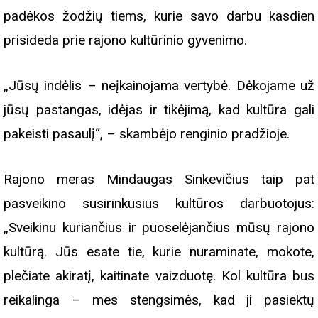
padėkos žodžių tiems, kurie savo darbu kasdien
prisideda prie rajono kultūrinio gyvenimo.
„Jūsų indėlis – neįkainojama vertybė. Dėkojame už
jūsų pastangas, idėjas ir tikėjimą, kad kultūra gali
pakeisti pasaulį“, – skambėjo renginio pradžioje.
Rajono meras Mindaugas Sinkevičius taip pat
pasveikino susirinkusius kultūros darbuotojus:
„Sveikinu kuriančius ir puoselėjančius mūsų rajono
kultūrą. Jūs esate tie, kurie nuraminate, mokote,
plečiate akiratį, kaitinate vaizduotę. Kol kultūra bus
reikalinga – mes stengsimės, kad ji pasiektų