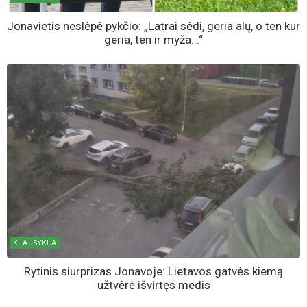
Jonavietis neslėpė pykčio: „Latrai sėdi, geria alų, o ten kur
geria, ten ir myža...“
KLAUSYKLA
Rytinis siurprizas Jonavoje: Lietavos gatvės kiemą
užtvėrė išvirtęs medis