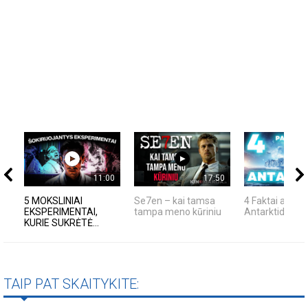
11:00
17:50
5 MOKSLINIAI
Se7en – kai tamsa
4 Faktai apie
EKSPERIMENTAI,
tampa meno kūriniu
Antarktidą
KURIE SUKRĖTĖ...
TAIP PAT SKAITYKITE: