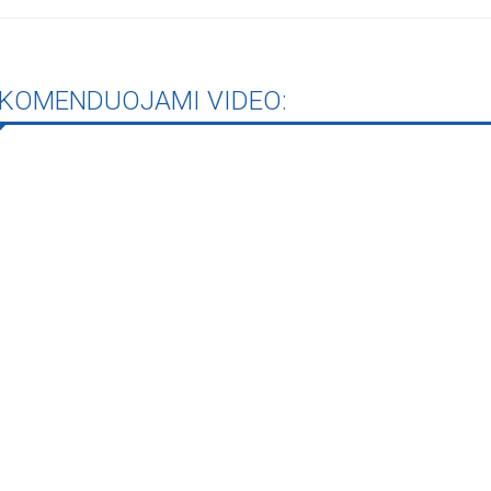
rugpjūčio mėnesį
KOMENDUOJAMI VIDEO:
iame aplankyti parodą
Nusišypsok mums,
ešpatie“. Legendinio
pektaklio kelionė“