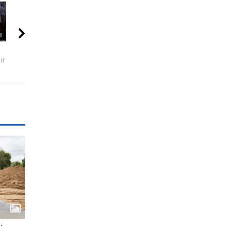
8
09:41
10:24
5 MOKSLININKAI,
6 DIDŽIAUSI TECH
Se7en – kai t
ir
KURIE DINGO BE
SKANDALAI: AFEROS,
tampa meno kū
ŽINIOS PO SAVO...
MELAI IR...