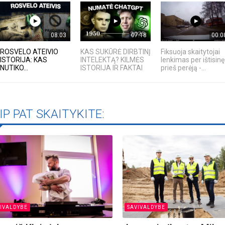
08:03
07:18
00:0
ROSVELO ATEIVIO
KAS SUKŪRĖ DIRBTINĮ
Fiksuoja skaitytojai
ISTORIJA: KAS
INTELEKTĄ? KILMĖS
lenkimas per ištisinę 
NUTIKO...
ISTORIJA IR FAKTAI
prieš perėją -...
IP PAT SKAITYKITE:
IVALDYBE
SAVIVALDYBE