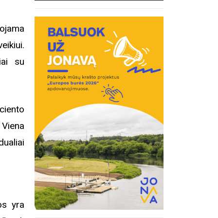
dojama
ikiui.
iai su
ciento
 Viena
ualiai
os yra