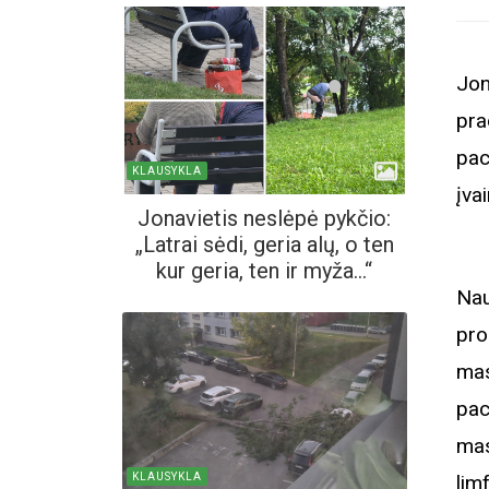
Jon
pra
pac
KLAUSYKLA
įva
Jonavietis neslėpė pykčio:
„Latrai sėdi, geria alų, o ten
kur geria, ten ir myža...“
Nau
pro
mas
pac
mas
KLAUSYKLA
lim