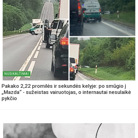
NUSIKALTIMAI
Pakako 2,22 promilės ir sekundės kelyje: po smūgio į
„Mazda“ - sužeistas vairuotojas, o internautai nesulaikė
pykčio