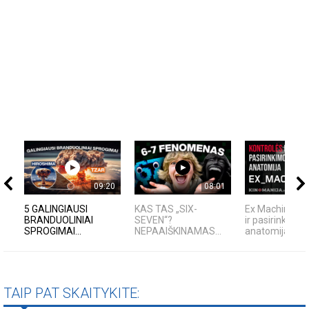
09:20
08:01
5 GALINGIAUSI
KAS TAS „SIX-
Ex Machina: ko
BRANDUOLINIAI
SEVEN“?
ir pasirinkimo
SPROGIMAI...
NEPAAIŠKINAMAS...
anatomija
TAIP PAT SKAITYKITE: