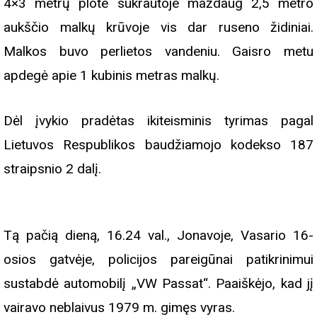
4×3 metrų plote sukrautoje maždaug 2,5 metro
aukščio malkų krūvoje vis dar ruseno židiniai.
Malkos buvo perlietos vandeniu. Gaisro metu
apdegė apie 1 kubinis metras malkų.
Dėl įvykio pradėtas ikiteisminis tyrimas pagal
Lietuvos Respublikos baudžiamojo kodekso 187
straipsnio 2 dalį.
Tą pačią dieną, 16.24 val., Jonavoje, Vasario 16-
osios gatvėje, policijos pareigūnai patikrinimui
sustabdė automobilį „VW Passat“. Paaiškėjo, kad jį
vairavo neblaivus 1979 m. gimęs vyras.