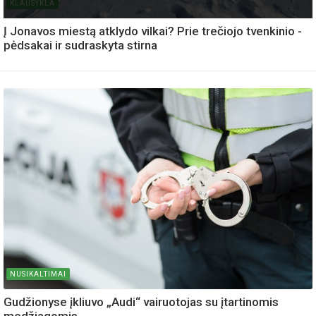
KLAUSYKLA
Į Jonavos miestą atklydo vilkai? Prie trečiojo tvenkinio -
pėdsakai ir sudraskyta stirna
NUSIKALTIMAI
Gudžionyse įkliuvo „Audi“ vairuotojas su įtartinomis