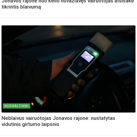
Jonavos rajone nuo kelio nuvažiavęs vairuotojas atsisakė
tikrintis blaivumą
NUSIKALTIMAI
Neblaivus vairuotojas Jonavos rajone: nustatytas
vidutinis girtumo laipsnis