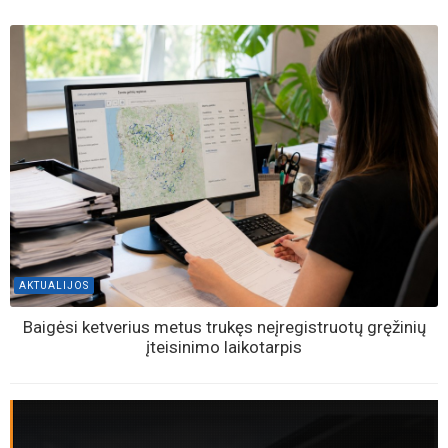
AKTUALIJOS
Baigėsi ketverius metus trukęs neįregistruotų gręžinių
įteisinimo laikotarpis