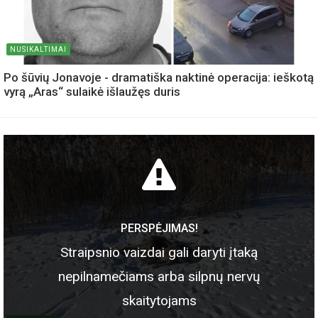
NUSIKALTIMAI
Po šūvių Jonavoje - dramatiška naktinė operacija: ieškotą
vyrą „Aras“ sulaikė išlaužęs duris
PERSPĖJIMAS!
Straipsnio vaizdai gali daryti įtaką
nepilnamečiams arba silpnų nervų
skaitytojams