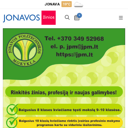
JONAVA
19°C
+