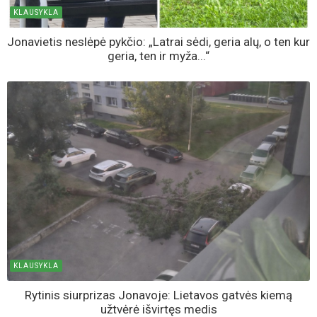
KLAUSYKLA
Jonavietis neslėpė pykčio: „Latrai sėdi, geria alų, o ten kur
geria, ten ir myža...“
KLAUSYKLA
Rytinis siurprizas Jonavoje: Lietavos gatvės kiemą
užtvėrė išvirtęs medis