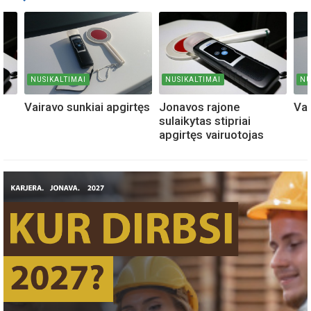
NUSIKALTIMAI
NUSIKALTIMAI
NU
Vairavo sunkiai apgirtęs
Jonavos rajone
Vai
sulaikytas stipriai
apgirtęs vairuotojas