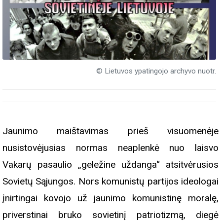
© Lietuvos ypatingojo archyvo nuotr.
Jaunimo maištavimas prieš visuomenėje
nusistovėjusias normas neaplenkė nuo laisvo
Vakarų pasaulio „geležine uždanga“ atsitvėrusios
Sovietų Sąjungos. Nors komunistų partijos ideologai
įnirtingai kovojo už jaunimo komunistinę moralę,
priverstinai bruko sovietinį patriotizmą, diegė