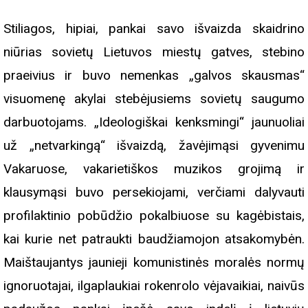
Stiliagos, hipiai, pankai savo išvaizda skaidrino
niūrias sovietų Lietuvos miestų gatves, stebino
praeivius ir buvo nemenkas „galvos skausmas“
visuomenę akylai stebėjusiems sovietų saugumo
darbuotojams. „Ideologiškai kenksmingi“ jaunuoliai
už „netvarkingą“ išvaizdą, žavėjimąsi gyvenimu
Vakaruose, vakarietiškos muzikos grojimą ir
klausymąsi buvo persekiojami, verčiami dalyvauti
profilaktinio pobūdžio pokalbiuose su kagėbistais,
kai kurie net patraukti baudžiamojon atsakomybėn.
Maištaujantys jaunieji komunistinės moralės normų
ignoruotajai, ilgaplaukiai rokenrolo vėjavaikiai, naivūs