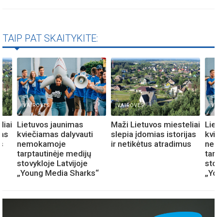
TAIP PAT SKAITYKITE:
IVAIROVES
IVAIROVES
IV
liai
Lietuvos jaunimas
Maži Lietuvos miesteliai
Lie
jas
kviečiamas dalyvauti
slepia įdomias istorijas
kvi
s
nemokamoje
ir netikėtus atradimus
ne
tarptautinėje medijų
tar
stovykloje Latvijoje
sto
„Young Media Sharks“
„Y