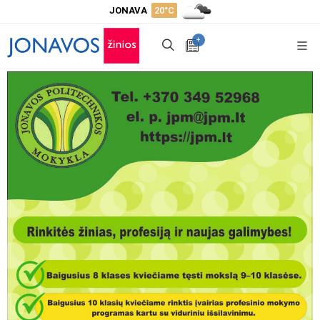
JONAVA
20°C
+