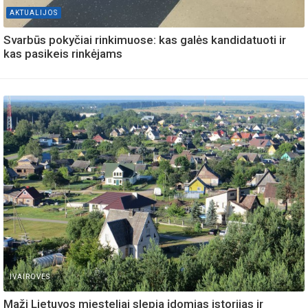
AKTUALIJOS
Svarbūs pokyčiai rinkimuose: kas galės kandidatuoti ir
kas pasikeis rinkėjams
IVAIROVES
Maži Lietuvos miesteliai slepia įdomias istorijas ir