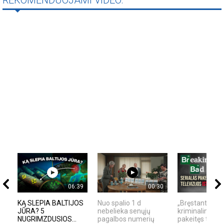
06:39
00:30
KĄ SLEPIA BALTIJOS
Nuo spalio 1 d
„Bręstantis blo
JŪRA? 5
nebelieka senųjų
kriminalinis se
NUGRIMZDUSIOS...
pagalbos numerių
pakeitęs televiz