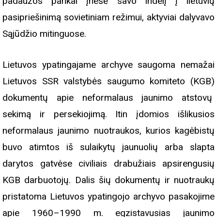
padaužos pankai įnešė savo indelį į lietuvių
pasipriešinimą sovietiniam režimui, aktyviai dalyvavo
Sąjūdžio mitinguose.
Lietuvos ypatingajame archyve saugoma nemažai
Lietuvos SSR valstybės saugumo komiteto (KGB)
dokumentų apie neformalaus jaunimo atstovų
sekimą ir persekiojimą. Itin įdomios išlikusios
neformalaus jaunimo nuotraukos, kurios kagėbistų
buvo atimtos iš sulaikytų jaunuolių arba slapta
darytos gatvėse civiliais drabužiais apsirengusių
KGB darbuotojų. Dalis šių dokumentų ir nuotraukų
pristatoma Lietuvos ypatingojo archyvo pasakojime
apie 1960–1990 m. egzistavusias jaunimo