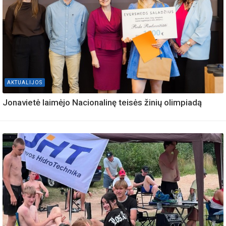
AKTUALIJOS
Jonavietė laimėjo Nacionalinę teisės žinių olimpiadą