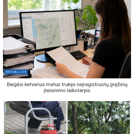
AKTUALIJOS
Baigėsi ketverius metus trukęs neįregistruotų gręžinių
įteisinimo laikotarpis