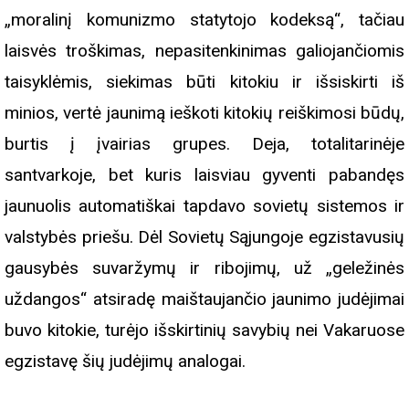
„moralinį komunizmo statytojo kodeksą“, tačiau
laisvės troškimas, nepasitenkinimas galiojančiomis
taisyklėmis, siekimas būti kitokiu ir išsiskirti iš
minios, vertė jaunimą ieškoti kitokių reiškimosi būdų,
burtis į įvairias grupes. Deja, totalitarinėje
santvarkoje, bet kuris laisviau gyventi pabandęs
jaunuolis automatiškai tapdavo sovietų sistemos ir
valstybės priešu. Dėl Sovietų Sąjungoje egzistavusių
gausybės suvaržymų ir ribojimų, už „geležinės
uždangos“ atsiradę maištaujančio jaunimo judėjimai
buvo kitokie, turėjo išskirtinių savybių nei Vakaruose
egzistavę šių judėjimų analogai.