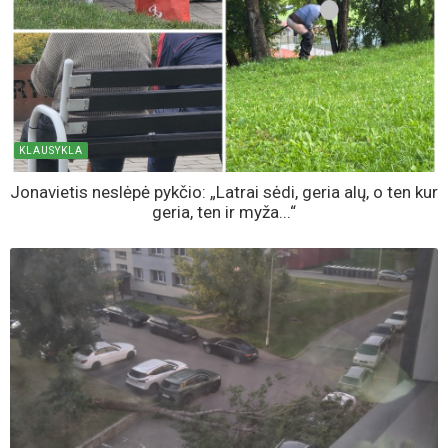
KLAUSYKLA
Jonavietis neslėpė pykčio: „Latrai sėdi, geria alų, o ten kur
geria, ten ir myža...“