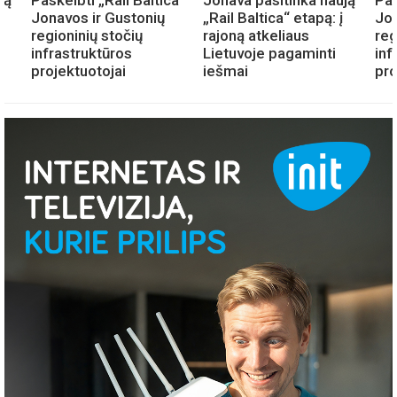
Jonavos ir Gustonių
„Rail Baltica“ etapą: į
Jon
regioninių stočių
rajoną atkeliaus
reg
infrastruktūros
Lietuvoje pagaminti
inf
projektuotojai
iešmai
pro