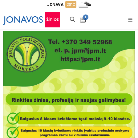
JONAVA
20°C
+