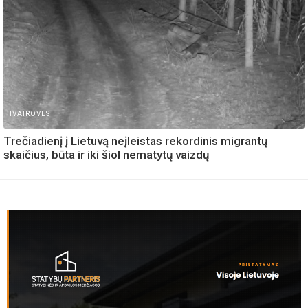
IVAIROVES
Trečiadienį į Lietuvą neįleistas rekordinis migrantų
skaičius, būta ir iki šiol nematytų vaizdų