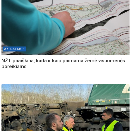
AKTUALIJOS
NŽT paaiškina, kada ir kaip paimama žemė visuomenės
poreikiams