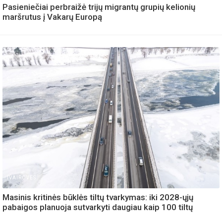
Pasieniečiai perbraižė trijų migrantų grupių kelionių
maršrutus į Vakarų Europą
IVAIROVES
Masinis kritinės būklės tiltų tvarkymas: iki 2028-ųjų
pabaigos planuoja sutvarkyti daugiau kaip 100 tiltų