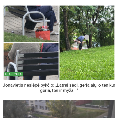
KLAUSYKLA
Jonavietis neslėpė pykčio: „Latrai sėdi, geria alų, o ten kur
geria, ten ir myža...“