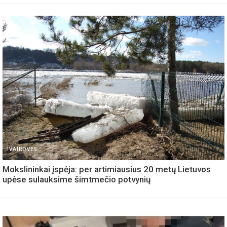
IVAIROVES
Mokslininkai įspėja: per artimiausius 20 metų Lietuvos
upėse sulauksime šimtmečio potvynių