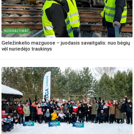
NUSIKALTIMAI
Geležinkelio mazguose – juodasis savaitgalis: nuo bėgių
vėl nuriedėjo traukinys