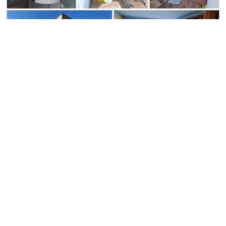
AKTUALIJOS
Vos už 2 200 eurų - Jonavos rajone parduodamas trijų
kambarių butas, tačiau yra viena svarbi detalė