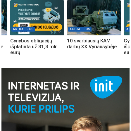
AKTUALIJOS
AKTUALIJOS
AK
Gynybos obligacijų
10 svarbiausių KAM
Gyn
je
išplatinta už 31,3 mln.
darbų XX Vyriausybėje
išp
eurų
eu