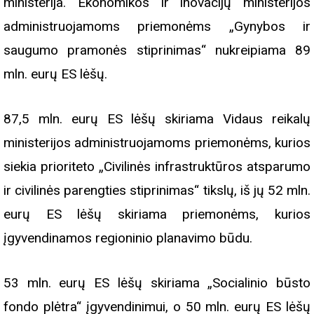
ministerija. Ekonomikos ir inovacijų ministerijos
administruojamoms priemonėms „Gynybos ir
saugumo pramonės stiprinimas“ nukreipiama 89
mln. eurų ES lėšų.
87,5 mln. eurų ES lėšų skiriama Vidaus reikalų
ministerijos administruojamoms priemonėms, kurios
siekia prioriteto „Civilinės infrastruktūros atsparumo
ir civilinės parengties stiprinimas“ tikslų, iš jų 52 mln.
eurų ES lėšų skiriama priemonėms, kurios
įgyvendinamos regioninio planavimo būdu.
53 mln. eurų ES lėšų skiriama „Socialinio būsto
fondo plėtra“ įgyvendinimui, o 50 mln. eurų ES lėšų