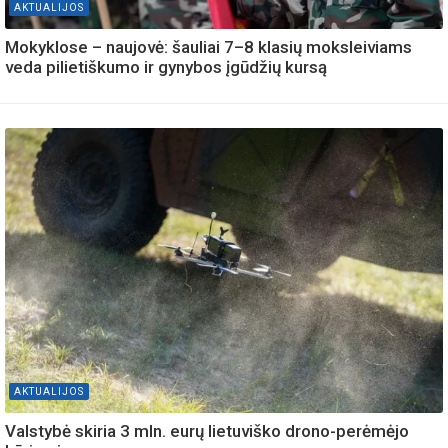
AKTUALIJOS
Mokyklose – naujovė: šauliai 7–8 klasių moksleiviams
veda pilietiškumo ir gynybos įgūdžių kursą
AKTUALIJOS
Valstybė skiria 3 mln. eurų lietuviško drono-perėmėjo