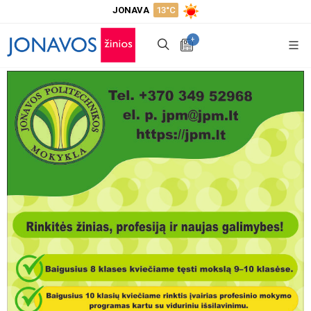
JONAVA
13°C
+