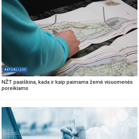
AKTUALIJOS
NŽT paaiškina, kada ir kaip paimama žemė visuomenės
poreikiams