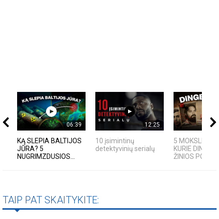
06:39
12:25
KĄ SLEPIA BALTIJOS
10 įsimintinų
5 MOKSLININKA
JŪRA? 5
detektyvinių serialų
KURIE DINGO B
NUGRIMZDUSIOS...
ŽINIOS PO SAVO
TAIP PAT SKAITYKITE: