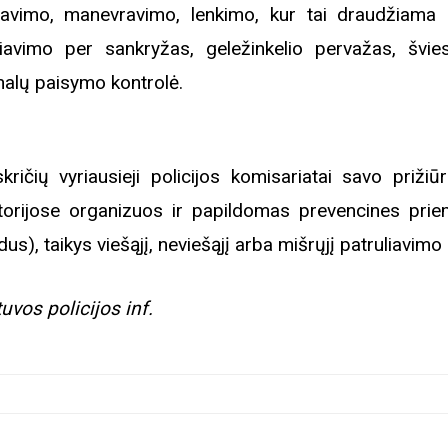
ravimo, manevravimo, lenkimo, kur tai draudžiama d
iavimo per sankryžas, geležinkelio pervažas, švie
nalų paisymo kontrolė.
kričių vyriausieji policijos komisariatai savo prižiū
itorijose organizuos ir papildomas prevencines pri
idus), taikys viešąjį, neviešąjį arba mišrųjį patruliavimo
tuvos policijos inf.
Biblioteka kviečia į reng
rugpjūčio mėnesį