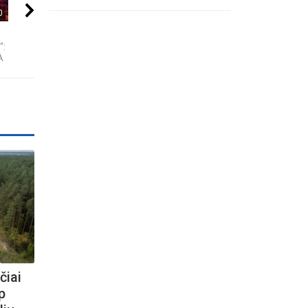
0
08:03
10:24
ROSVELO ATEIVIO
6 DIDŽIAUSI TECH
Se7en – kai t
“:
ISTORIJA: KAS
SKANDALAI: AFEROS,
tampa meno kū
A
NUTIKO...
MELAI IR...
čiai
p