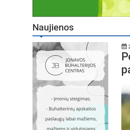
Naujienos
2
P
p