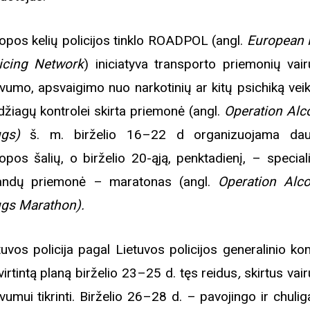
opos kelių policijos tinklo ROADPOL (angl.
European 
icing Network
) iniciatyva transporto priemonių vair
ivumo, apsvaigimo nuo narkotinių ar kitų psichiką veik
žiagų kontrolei skirta priemonė (angl.
Operation Alc
gs)
š. m. birželio 16–22 d
organizuojama dau
opos šalių, o birželio 20-ąją, penktadienį, – speciali
andų priemonė – maratonas (angl.
Operation Alc
gs Marathon).
tuvos policija pagal Lietuvos policijos generalinio ko
virtintą planą birželio 23–25 d. tęs reidus
,
skirtus vai
ivumui tikrinti. Birželio 26–28 d. – pavojingo ir chuli