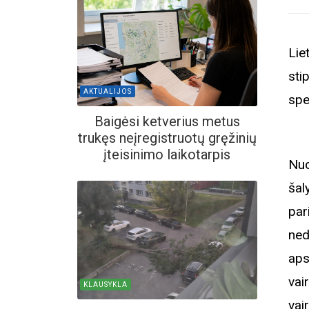
Lie
sti
AKTUALIJOS
spe
Baigėsi ketverius metus
trukęs neįregistruotų gręžinių
įteisinimo laikotarpis
Nuo
šal
par
ned
aps
vai
KLAUSYKLA
vai