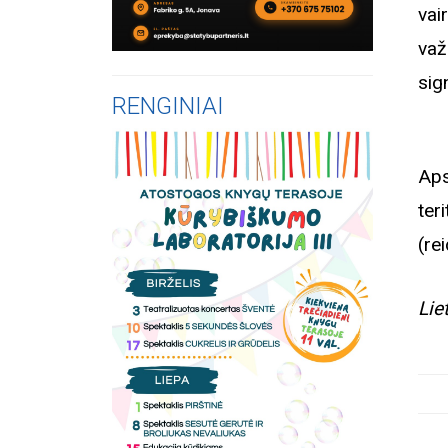
vai
važ
sig
RENGINIAI
Aps
ter
(re
Lie