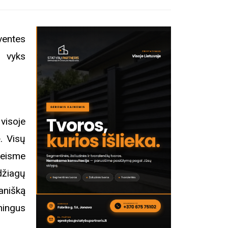
šventes
ą vyks
visoje
ę. Visų
 eisme
džiagų
anišką
mingus