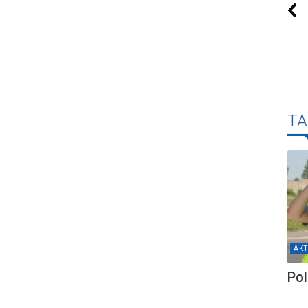
TA
AKT
Pol