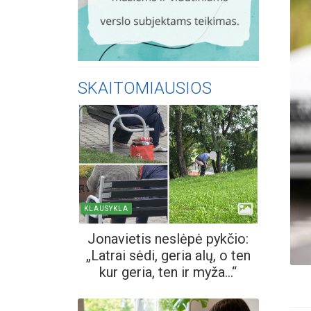
SKAITOMIAUSIOS
KLAUSYKLA
Jonavietis neslėpė pykčio:
„Latrai sėdi, geria alų, o ten
kur geria, ten ir myža...“