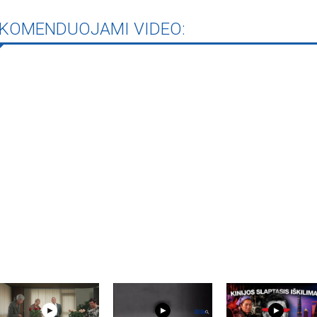
KOMENDUOJAMI VIDEO:
iame aplankyti parodą
Nusišypsok mums,
ešpatie“. Legendinio
pektaklio kelionė“