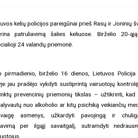
tuvos kelių policijos pareigūnai prieš Rasų ir Joninių 
prina patruliavimą šalies keliuose. Birželio 20-ąj
cialioji 24 valandų priemonė.
 pirmadienio, birželio 16 dienos, Lietuvos Policija 
yje jau pradėjo vykdyti sustiprintą vairuotojų kontrol
inktų prevencinių priemonių tikslas – užtikrinti, kad
alyvautų nuo alkoholio ar kitų psichiką veikiančių me
vaigę asmenys, užkardyti pavojingą ir chulig
ravimą per ilgąjį savaitgalį, sutramdyti nedraus
ruotojus.