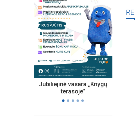
RE
Kvieč
„
Vi
s
Jubiliejinė vasara ,,Knygų
terasoje"