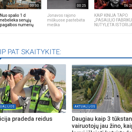
00:30
00:25
06:2
Nuo spalio 1 d
Jonavos rajono
KAIP KINIJA TAPO
nebelieka senųjų
miškuose pastebėta
„PASAULIO FABRIKU
pagalbos numerių
meška
NUTYLĖTA ISTORIJ
IP PAT SKAITYKITE:
UALIJOS
AKTUALIJOS
icija pradeda reidus
Daugiau kaip 3 tūkstan
vairuotojų jau žino, kai