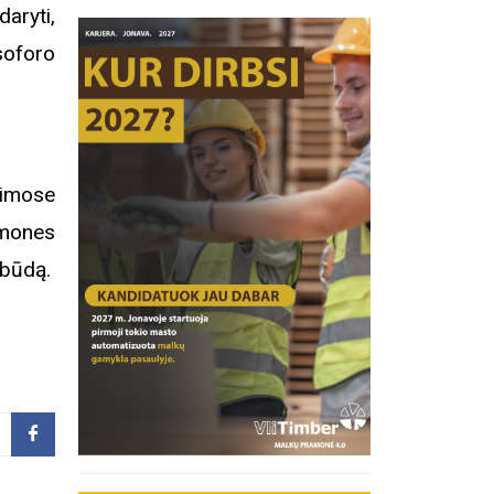
aryti,
soforo
rimose
emones
 būdą.
inius