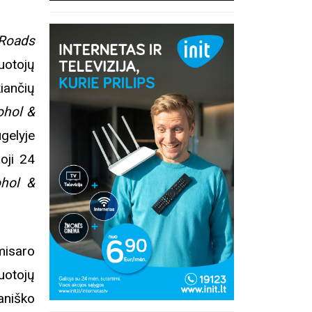
Roads
uotojų
iančių
ohol &
gelyje
oji 24
ohol &
misaro
ruotojų
ganiško