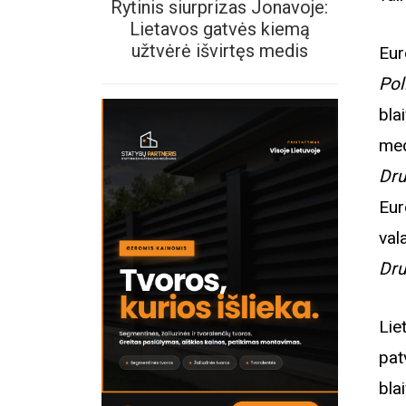
Rytinis siurprizas Jonavoje:
Lietavos gatvės kiemą
užtvėrė išvirtęs medis
Eur
Pol
bla
med
Dru
Eur
val
Dru
Lie
pat
bla