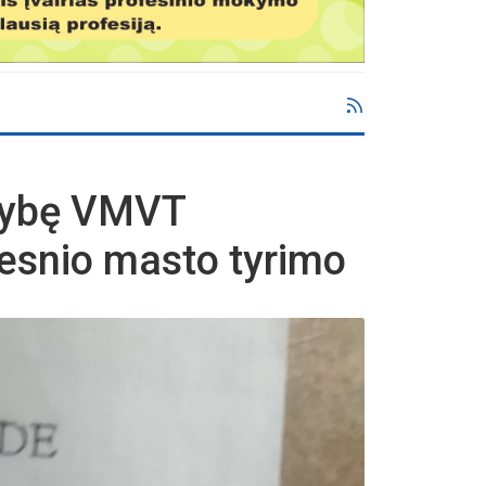
kybę VMVT
tesnio masto tyrimo