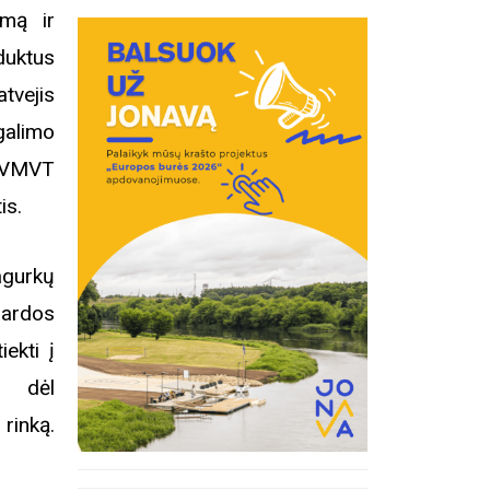
umą ir
oduktus
atvejis
galimo
 VMVT
is.
agurkų
gardos
ekti į
ui dėl
rinką.
inius