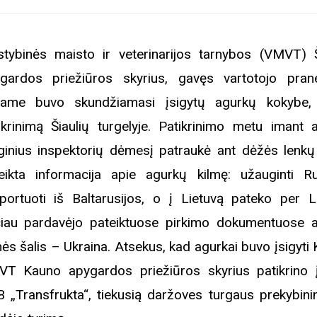
stybinės maisto ir veterinarijos tarnybos (VMVT) Š
gardos priežiūros skyrius, gavęs vartotojo pran
iame buvo skundžiamasi įsigytų agurkų kokybe, 
ikrinimą Šiaulių turgelyje. Patikrinimo metu imant 
inius inspektorių dėmesį patraukė ant dėžės lenkų
eikta informacija apie agurkų kilmę: užauginti Rus
portuoti iš Baltarusijos, o į Lietuvą pateko per Le
iau pardavėjo pateiktuose pirkimo dokumentuose 
mės šalis – Ukraina. Atsekus, kad agurkai buvo įsigyti
T Kauno apygardos priežiūros skyrius patikrino
 „Transfrukta“, tiekusią daržoves turgaus prekybinink