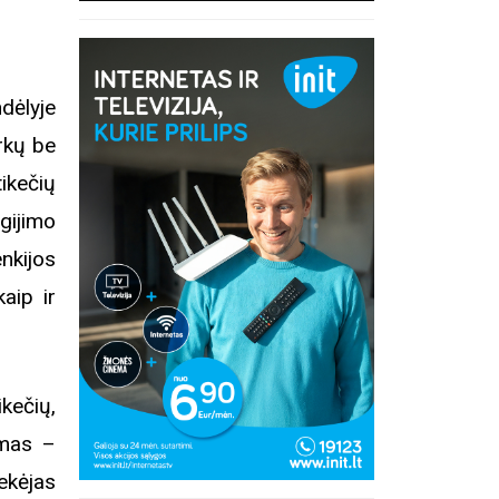
ėlyje
rkų be
ikečių
gijimo
nkijos
aip ir
kečių,
imas –
ekėjas