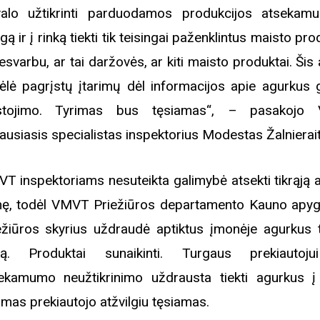
valo užtikrinti parduodamos produkcijos atsekam
gą ir į rinką tiekti tik teisingai paženklintus maisto pr
esvarbu, ar tai daržovės, ar kiti maisto produktai. Šis 
ėlė pagrįstų įtarimų dėl informacijos apie agurkus 
astojimo. Tyrimas bus tęsiamas“, – pasakojo
iausiasis specialistas inspektorius Modestas Žalnierait
T inspektoriams nesuteikta galimybė atsekti tikrąją 
mę, todėl VMVT Priežiūros departamento Kauno apy
ežiūros skyrius uždraudė aptiktus įmonėje agurkus ti
ką. Produktai sunaikinti. Turgaus prekiautoj
ekamumo neužtikrinimo uždrausta tiekti agurkus į 
imas prekiautojo atžvilgiu tęsiamas.
Biblioteka kviečia į reng