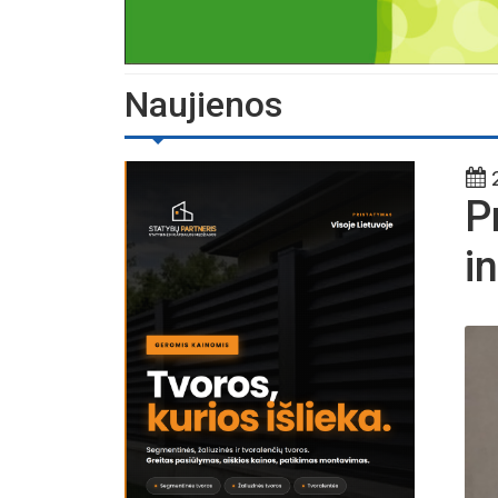
Naujienos
2
P
i