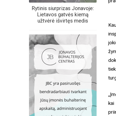
pra
Rytinis siurprizas Jonavoje:
Lietavos gatvės kiemą
užtvėrė išvirtęs medis
Ka
ins
jok
žym
dok
tie
tur
„Įm
kai
pri