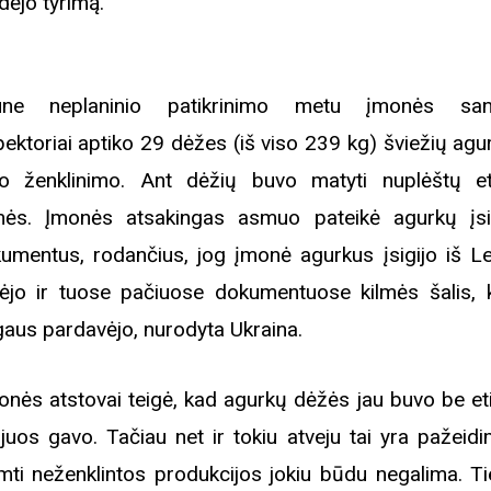
dėjo tyrimą.
une neplaninio patikrinimo metu įmonės sand
pektoriai aptiko 29 dėžes (iš viso 239 kg) šviežių agu
io ženklinimo. Ant dėžių buvo matyti nuplėštų et
ės. Įmonės atsakingas asmuo pateikė agurkų įsi
umentus, rodančius, jog įmonė agurkus įsigijo iš Le
kėjo ir tuose pačiuose dokumentuose kilmės šalis, k
gaus pardavėjo, nurodyta Ukraina.
onės atstovai teigė, kad agurkų dėžės jau buvo be eti
 juos gavo. Tačiau net ir tokiu atveju tai yra pažeid
imti neženklintos produkcijos jokiu būdu negalima. Ti