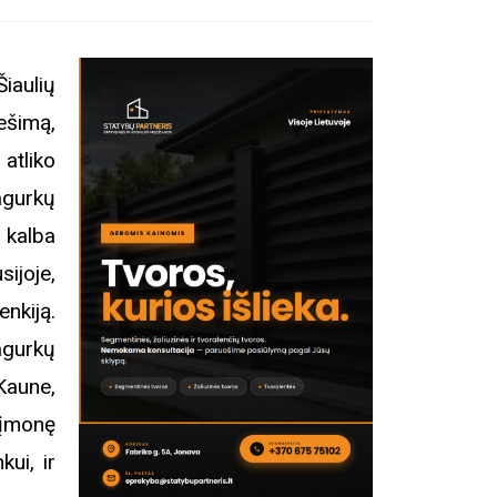
iaulių
ešimą,
atliko
agurkų
 kalba
ijoje,
nkiją.
agurkų
 Kaune,
 įmonę
ui, ir