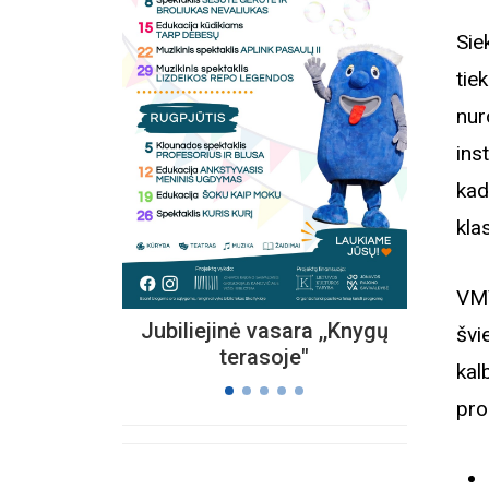
Sie
ti
Kvieč
nur
„
ins
Vi
s
kad
kla
VMV
Jubiliejinė vasara ,,Knygų
švi
terasoje"
kal
pro