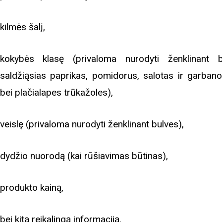
kilmės šalį,
kokybės klasę (privaloma nurodyti ženklinant b
saldžiąsias paprikas, pomidorus, salotas ir garbano
bei plačialapes trūkažoles),
veislę (privaloma nurodyti ženklinant bulves),
dydžio nuorodą (kai rūšiavimas būtinas),
produkto kainą,
bei kitą reikalingą informaciją.