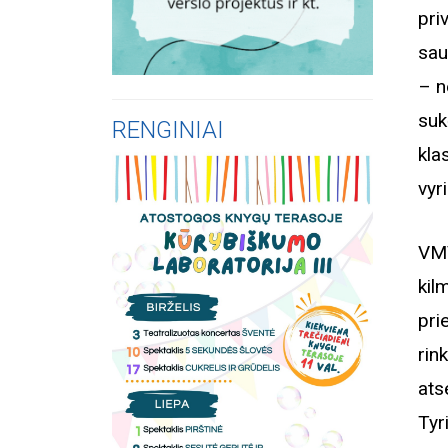
pri
sau
– n
suk
RENGINIAI
kl
vyr
VMV
kil
pri
rin
ats
Tyr