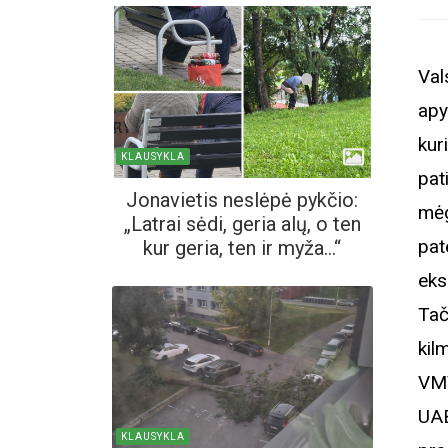
Val
apy
kur
KLAUSYKLA
pat
Jonavietis neslėpė pykčio:
mėg
„Latrai sėdi, geria alų, o ten
pat
kur geria, ten ir myža...“
eks
Tač
kil
VMV
UAB
KLAUSYKLA