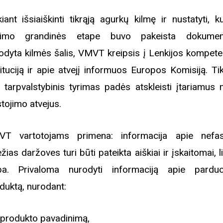
rugpjūčio mėnesį
kiant išsiaiškinti tikrąją agurkų kilmę ir nustatyti, 
ekimo grandinės etape buvo pakeista dokumen
iame aplankyti parodą
odyta kilmės šalis, VMVT kreipsis į Lenkijos kompete
Nusišypsok mums,
tituciją ir apie atvejį informuos Europos Komisiją. Ti
ešpatie“. Legendinio
pektaklio kelionė“
 tarpvalstybinis tyrimas padės atskleisti įtariamus 
stojimo atvejus.
T vartotojams primena: informacija apie nefa
ežias daržoves turi būti pateikta aiškiai ir įskaitomai, l
ba. Privaloma nurodyti informaciją apie pard
duktą, nurodant:
produkto pavadinimą,