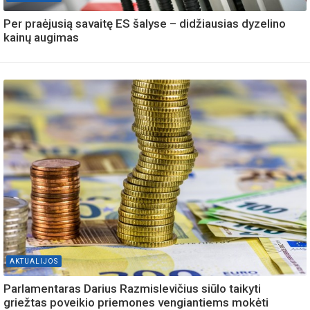
Per praėjusią savaitę ES šalyse – didžiausias dyzelino
kainų augimas
AKTUALIJOS
Parlamentaras Darius Razmislevičius siūlo taikyti
griežtas poveikio priemones vengiantiems mokėti