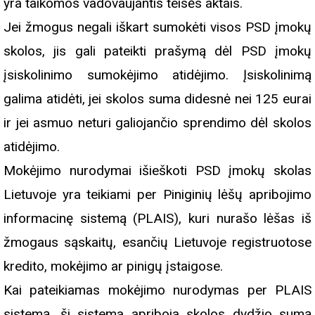
yra taikomos vadovaujantis teisės aktais.
Jei žmogus negali iškart sumokėti visos PSD įmokų
skolos, jis gali pateikti prašymą dėl PSD įmokų
įsiskolinimo sumokėjimo atidėjimo. Įsiskolinimą
galima atidėti, jei skolos suma didesnė nei 125 eurai
ir jei asmuo neturi galiojančio sprendimo dėl skolos
atidėjimo.
Mokėjimo nurodymai išieškoti PSD įmokų skolas
Lietuvoje yra teikiami per Piniginių lėšų apribojimo
informacinę sistemą (PLAIS), kuri nurašo lėšas iš
žmogaus sąskaitų, esančių Lietuvoje registruotose
kredito, mokėjimo ar pinigų įstaigose.
Kai pateikiamas mokėjimo nurodymas per PLAIS
sistemą, ši sistema apriboja skolos dydžio sumą