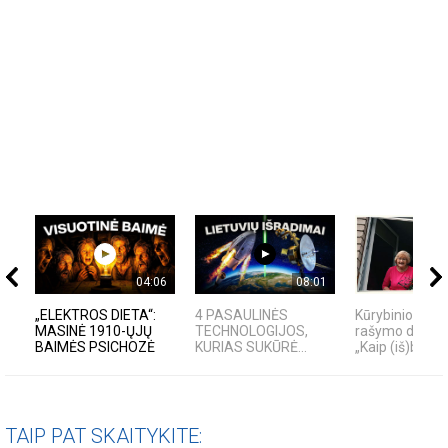
04:06
08:01
„ELEKTROS DIETA“:
4 PASAULINĖS
Kūrybinio-tera
MASINĖ 1910-ŲJŲ
TECHNOLOGIJOS,
rašymo dirbtu
BAIMĖS PSICHOZĖ
KURIAS SUKŪRĖ...
„Kaip (iš)būti“
TAIP PAT SKAITYKITE: