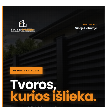
AKTUALIJOS
Vos už 2 200 eurų - Jonavos rajone parduodamas trijų
kambarių butas, tačiau yra viena svarbi detalė
KLAUSYKLA
Rytinis siurprizas Jonavoje: Lietavos gatvės kiemą
užtvėrė išvirtęs medis