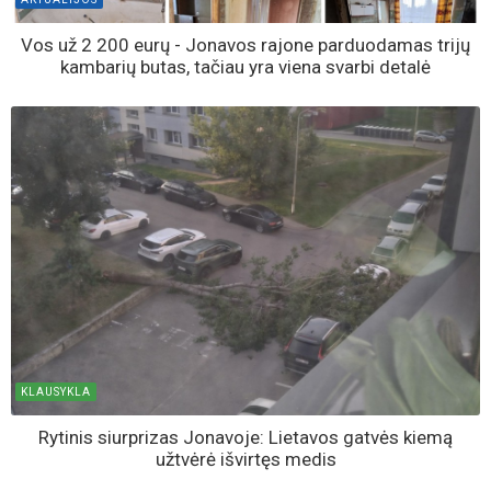
KLAUSYKLA
Jonavietis neslėpė pykčio: „Latrai sėdi, geria alų, o ten kur
geria, ten ir myža...“