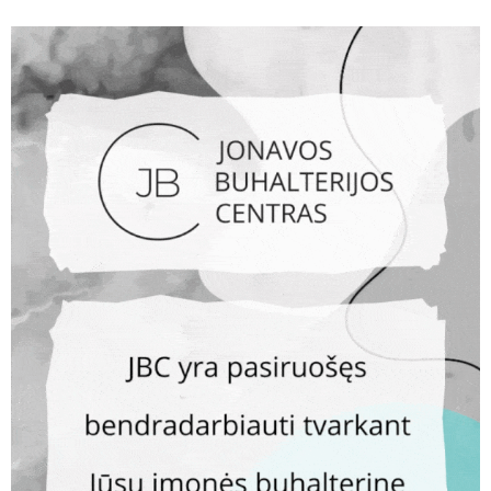
Pavojingus gaminius į rinką teikusioms bendrovėms
skirtos baudos, pirkėjai gali susigrąžinti sumokėtus
pinigus
AKTUALIJOS
Deklaravus pajamas laikas patikrinti ir „Sodros“ įmokas
AKTUALIJOS
Savarankiškai dirbantiems: kaip ir kada sumokėti
„Sodrai“ po pajamų deklaravimo
AKTUALIJOS
Socialinio draudimo įmokas galima sumokėti dalimis
AKTUALIJOS
Skelbiamos degalų kainos Lietuvos degalinėse kiekvieną
darbo dieną