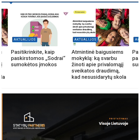
AKTUALIJOS
AKTUALIJOS
AK
s
Pasitikrinkite, kaip
Atmintinė baigusiems
Pas
paskirstomos „Sodrai“
mokyklą: ką svarbu
pas
į
sumokėtos įmokos
žinoti apie privalomąjį
su
sveikatos draudimą,
ola
kad nesusidarytų skola