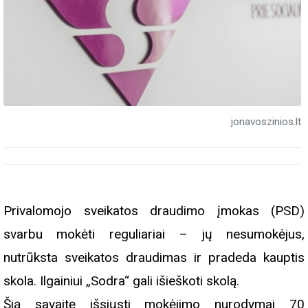
jonavoszinios.lt
Privalomojo sveikatos draudimo įmokas (PSD)
svarbu mokėti reguliariai – jų nesumokėjus,
nutrūksta sveikatos draudimas ir pradeda kauptis
skola. Ilgainiui „Sodra“ gali išieškoti skolą.
Šią savaitę išsiųsti mokėjimo nurodymai 70