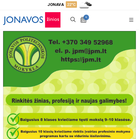
JONAVA
22°C
+