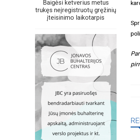
Baigėsi ketverius metus
kar
trukęs neįregistruotų gręžinių
įteisinimo laikotarpis
Spr
pol
Par
pir
RE