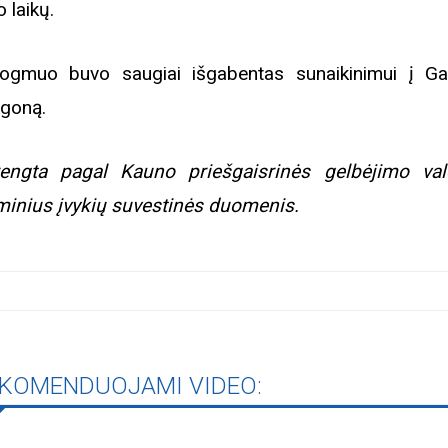
o laikų.
ogmuo buvo saugiai išgabentas sunaikinimui į Ga
igoną.
engta pagal Kauno priešgaisrinės gelbėjimo va
minius įvykių suvestinės duomenis.
KOMENDUOJAMI VIDEO: