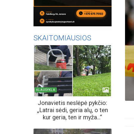
SKAITOMIAUSIOS
KLAUSYKLA
Jonavietis neslėpė pykčio:
„Latrai sėdi, geria alų, o ten
kur geria, ten ir myža...“