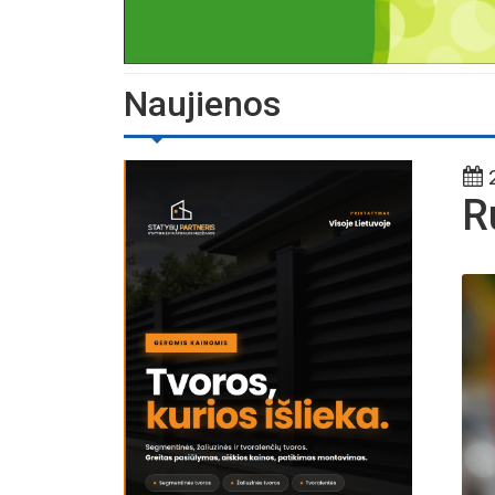
Naujienos
2
R