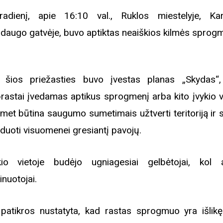
radienį, apie 16:10 val., Ruklos miestelyje, Kar
daugo gatvėje, buvo aptiktas neaiškios kilmės sprog
 šios priežasties buvo įvestas planas „Skydas“,
rastai įvedamas aptikus sprogmenį arba kito įvykio vi
met būtina saugumo sumetimais užtverti teritoriją ir s
viduoti visuomenei gresiantį pavojų.
kio vietoje budėjo ugniagesiai gelbėtojai, kol 
inuotojai.
patikros nustatyta, kad rastas sprogmuo yra išlik