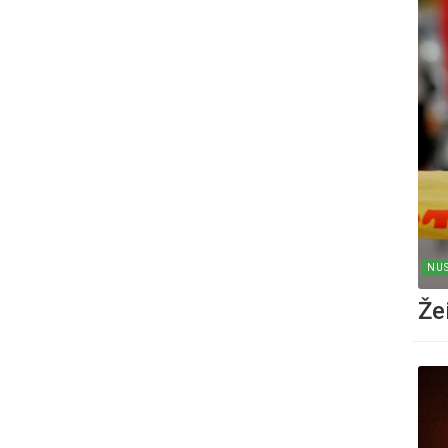
NUS
Že