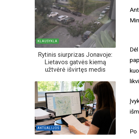
Ant
Min
KLAUSYKLA
Dėl
Rytinis siurprizas Jonavoje:
pap
Lietavos gatvės kiemą
užtvėrė išvirtęs medis
kuo
lik
Įvy
išm
AKTUALIJOS
Po 