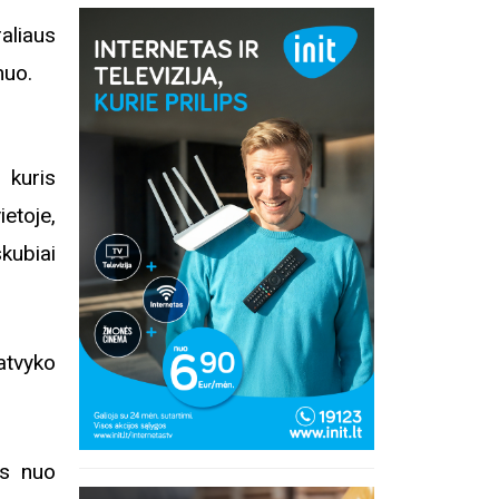
aliaus
muo.
 kuris
etoje,
kubiai
atvyko
ęs nuo