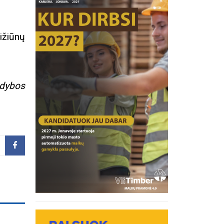
ižiūnų
ldybos