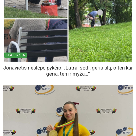
KLAUSYKLA
Jonavietis neslėpė pykčio: „Latrai sėdi, geria alų, o ten kur
geria, ten ir myža...“