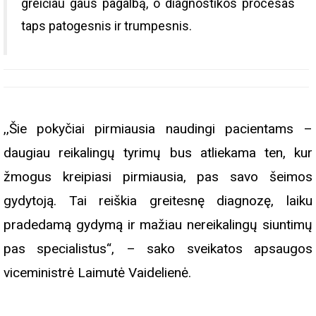
greičiau gaus pagalbą, o diagnostikos procesas
taps patogesnis ir trumpesnis.
,,Šie pokyčiai pirmiausia naudingi pacientams –
daugiau reikalingų tyrimų bus atliekama ten, kur
žmogus kreipiasi pirmiausia, pas savo šeimos
gydytoją. Tai reiškia greitesnę diagnozę, laiku
pradedamą gydymą ir mažiau nereikalingų siuntimų
pas specialistus“, – sako sveikatos apsaugos
viceministrė Laimutė Vaidelienė.