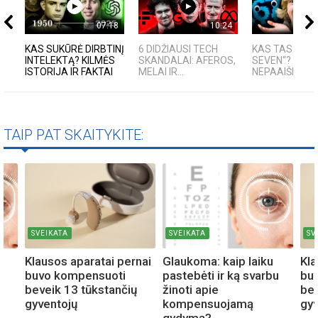
07:18
10:24
KAS SUKŪRĖ DIRBTINĮ
6 DIDŽIAUSI TECH
KAS TAS „SIX-
INTELEKTĄ? KILMĖS
SKANDALAI: AFEROS,
SEVEN“?
ISTORIJA IR FAKTAI
MELAI IR...
NEPAAIŠKINAM
TAIP PAT SKAITYKITE:
SVEIKATA
SVEIKATA
SV
Klausos aparatai pernai
Glaukoma: kaip laiku
Kla
u
buvo kompensuoti
pastebėti ir ką svarbu
bu
beveik 13 tūkstančių
žinoti apie
bev
gyventojų
kompensuojamą
gyv