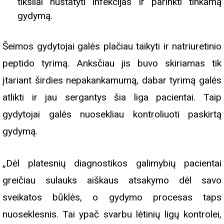
tiksliai nustatyti infekcijas ir parinkti tinkamą
gydymą.
Šeimos gydytojai galės plačiau taikyti ir natriuretinio
peptido tyrimą. Anksčiau jis buvo skiriamas tik
įtariant širdies nepakankamumą, dabar tyrimą galės
atlikti ir jau sergantys šia liga pacientai. Taip
gydytojai galės nuosekliau kontroliuoti paskirtą
gydymą.
„Dėl platesnių diagnostikos galimybių pacientai
greičiau sulauks aiškaus atsakymo dėl savo
sveikatos būklės, o gydymo procesas taps
nuoseklesnis. Tai ypač svarbu lėtinių ligų kontrolei,