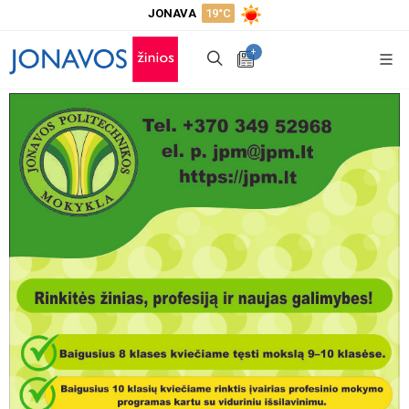
JONAVA
19°C
+