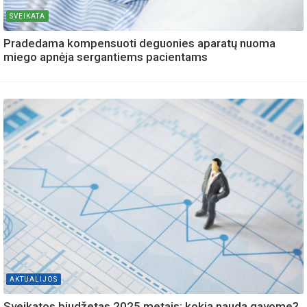
SVEIKATA
Pradedama kompensuoti deguonies aparatų nuoma
miego apnėja sergantiems pacientams
AKTUALIJOS
Sveikatos biudžetas 2025 metais: kokią naudą gavome?