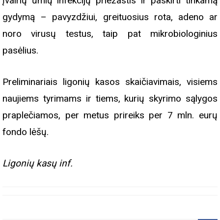
įvairių ūmių infekcijų priežastis ir paskirti tinkamą
gydymą – pavyzdžiui, greituosius rota, adeno ar
noro virusų testus, taip pat mikrobiologinius
pasėlius.
Preliminariais ligonių kasos skaičiavimais, visiems
naujiems tyrimams ir tiems, kurių skyrimo sąlygos
praplečiamos, per metus prireiks per 7 mln. eurų
fondo lėšų.
Ligonių kasų inf.