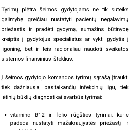
Tyrimų plėtra šeimos gydytojams ne tik suteiks
galimybę greičiau nustatyti pacientų negalavimų
priežastis ir pradėti gydymą, sumažins būtinybę
kreiptis į gydytojus specialistus ar vykti gydytis į
ligoninę, bet ir leis racionaliau naudoti sveikatos
sistemos finansinius išteklius.
Į šeimos gydytojo komandos tyrimų sąrašą įtraukti
tiek dažniausiai pasitaikančių infekcinių ligų, tiek
lėtinių būklių diagnostikai svarbūs tyrimai:
vitamino B12 ir folio rūgšties tyrimai, kurie
padeda nustatyti mažakraujystės priežastį ir