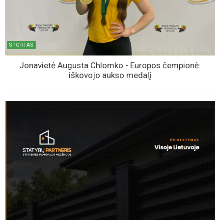
SPORTAS
Jonavietė Augusta Chlomko - Europos čempionė:
iškovojo aukso medalį