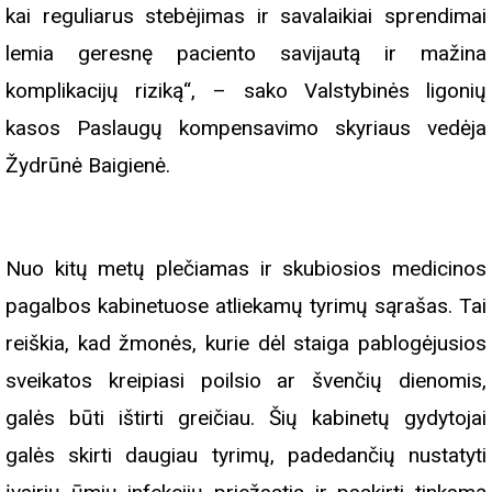
kai reguliarus stebėjimas ir savalaikiai sprendimai
lemia geresnę paciento savijautą ir mažina
komplikacijų riziką“, – sako Valstybinės ligonių
kasos Paslaugų kompensavimo skyriaus vedėja
Žydrūnė Baigienė.
Nuo kitų metų plečiamas ir skubiosios medicinos
pagalbos kabinetuose atliekamų tyrimų sąrašas. Tai
reiškia, kad žmonės, kurie dėl staiga pablogėjusios
sveikatos kreipiasi poilsio ar švenčių dienomis,
galės būti ištirti greičiau. Šių kabinetų gydytojai
galės skirti daugiau tyrimų, padedančių nustatyti