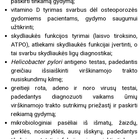
paskirti tinkamą gydymą;
vitamino D tyrimas svarbus dėl osteoporozės
gydomiems pacientams, gydymo saugumui
užtikrinti;
skydliaukės funkcijos tyrimai (laisvo tiroksino,
ATPO), atliekami skydliaukės funkcijai įvertinti, o
tai svarbu skydliaukės ligų diagnostikai;
Helicobacter pylori
antigeno testas, padedantis
greičiau išsiaiškinti virškinamojo trakto
nusiskundimų kilmę;
greitieji rota, adeno ir noro virusų testai,
padedantys diagnozuoti vaikams ūmių
virškinamojo trakto sutrikimų priežastį ir paskirti
reikiamą gydymą;
mikrobiologiniai pasėliai iš išmatų, žaizdų,
gerklės, nosiaryklės, ausų išskyrų, padedantys