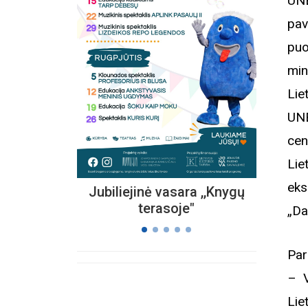
UNE
pav
puo
Kvieč
„
min
Vi
Lie
s
UNE
cen
Lie
eks
Jubiliejinė vasara ,,Knygų
terasoje"
„Da
Par
– V
Lie