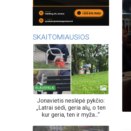
SKAITOMIAUSIOS
KLAUSYKLA
Jonavietis neslėpė pykčio:
„Latrai sėdi, geria alų, o ten
kur geria, ten ir myža...“