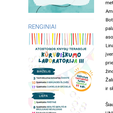
met
Amb
Bot
RENGINIAI
pal
aso
Lin
įve
pri
žin
Žal
ir 
Šia