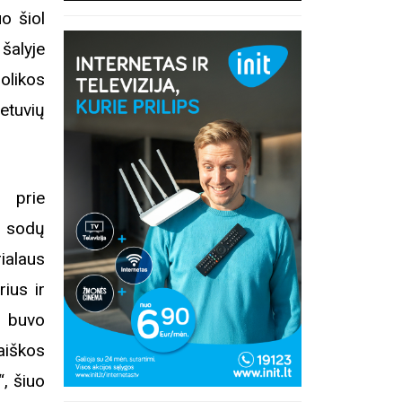
uo šiol
šalyje
olikos
etuvių
ė prie
 sodų
ialaus
ius ir
s buvo
aiškos
, šiuo