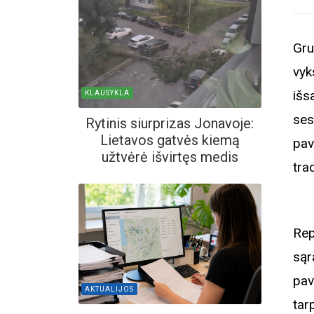
Gr
vy
išs
KLAUSYKLA
ses
Rytinis siurprizas Jonavoje:
Lietavos gatvės kiemą
pav
užtvėrė išvirtęs medis
tra
Rep
sąr
pav
AKTUALIJOS
tar