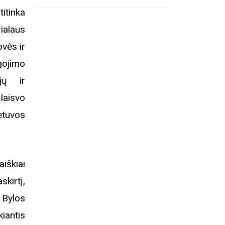
itinka
ialaus
ovės ir
gojimo
jų ir
 laisvo
etuvos
iškiai
skirtį,
 Bylos
iantis