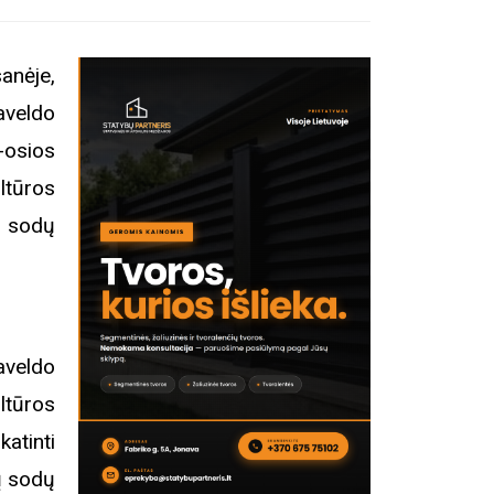
nėje,
veldo
-osios
ltūros
ų sodų
aveldo
ltūros
atinti
ių sodų