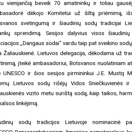
u vienijančią beveik 70 amatininkų ir toliau gausėj
asadorė dėkojo Komitetui už šiltą priėmimą, išsk
svanos svetingumą ir šiaudinių sodų tradicijai Lie
ankų sprendimą. Sesijos dalyvius visos šiaudini
ciacijos „Dangaus sodai“ vardu taip pat sveikino sodų 
a Žaliauskienė. Lietuvos delegacija, dėkodama už trad
rtinimą, įteikė ambasadoriui, Botsvanos nuolatiniam at
e UNESCO ir šios sesijos pirmininkui J.E. Mustq 
omų Lietuvos sodų rišėjų Vidos Sniečkuvienės ir
iauskienės vizito metu surištą sodą, kaip taikos, harm
skalsos linkėjimą.
udinių sodų tradicijos Lietuvoje nominacinė pa
Biblioteka kviečia į reng
rugpjūčio mėnesį