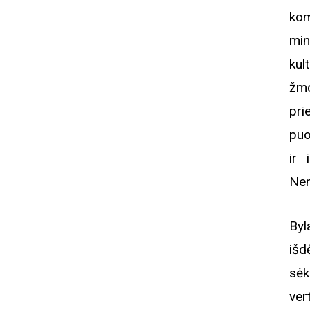
kom
min
kul
žmo
pr
puo
ir 
Nem
Byl
išd
sėk
ver