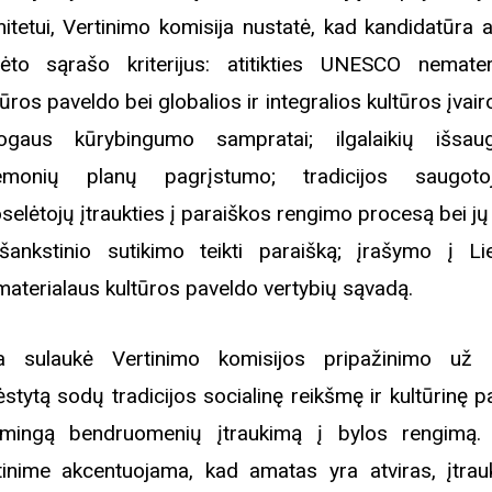
itetui, Vertinimo komisija nustatė, kad kandidatūra at
ėto sąrašo kriterijus: atitikties UNESCO nemater
tūros paveldo bei globalios ir integralios kultūros įvair
gaus kūrybingumo sampratai; ilgalaikių išsau
iemonių planų pagrįstumo; tradicijos saugoto
selėtojų įtraukties į paraiškos rengimo procesą bei jų
išankstinio sutikimo teikti paraišką; įrašymo į Li
aterialaus kultūros paveldo vertybių sąvadą.
a sulaukė Vertinimo komisijos pripažinimo už a
ėstytą sodų tradicijos socialinę reikšmę ir kultūrinę pa
mingą bendruomenių įtraukimą į bylos rengimą.
tinime akcentuojama, kad amatas yra atviras, įtrauk