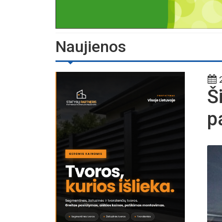
Naujienos
2
Š
p