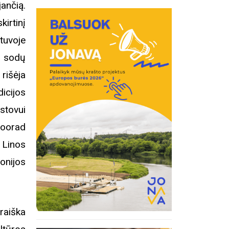
ančią.
irtinį
tuvoje
ų sodų
rišėja
icijos
stovui
Moorad
 Linos
onijos
raiška
inius