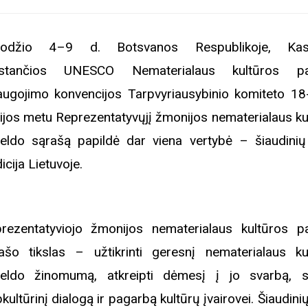
uodžio 4–9 d. Botsvanos Respublikoje, Kasa
kstančios UNESCO Nematerialaus kultūros pa
augojimo konvencijos Tarpvyriausybinio komiteto 18
ijos metu Reprezentatyvųjį žmonijos nematerialaus ku
eldo sąrašą papildė dar viena vertybė – šiaudini
dicija Lietuvoje.
rezentatyviojo žmonijos nematerialaus kultūros p
ašo tikslas – užtikrinti geresnį nematerialaus ku
eldo žinomumą, atkreipti dėmesį į jo svarbą, sk
pkultūrinį dialogą ir pagarbą kultūrų įvairovei. Šiaudin