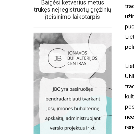
Baigėsi ketverius metus
tra
trukęs neįregistruotų gręžinių
uži
įteisinimo laikotarpis
puo
Lie
pol
Lie
UNE
tra
kul
pos
nee
ren