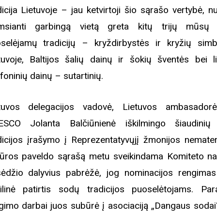
dicija Lietuvoje – jau ketvirtoji šio sąrašo vertybė, n
msianti garbingą vietą greta kitų trijų mūsų 
selėjamų tradicijų – kryždirbystės ir kryžių simb
tuvoje, Baltijos šalių dainų ir šokių šventės bei li
ifoninių dainų – sutartinių.
tuvos delegacijos vadovė, Lietuvos ambasador
SCO Jolanta Balčiūnienė iškilmingo šiaudinių
dicijos įrašymo į Reprezentatyvųjį žmonijos nemater
tūros paveldo sąrašą metu sveikindama Komiteto nar
ėdžio dalyvius pabrėžė, jog nominacijos rengima
ilinė patirtis sodų tradicijos puoselėtojams. Par
gimo darbai juos subūrė į asociaciją „Dangaus sodai“