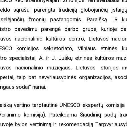
SCO Reprezentatyviajam žmonijos nematerialaus ku
eldo sąrašui parengta tradiciją globojančių įstaigų
selėjančių žmonių pastangomis. Paraišką LR ku
iame aplankyti parodą
Nusišypsok mums,
istro pavedimu parengė darbo grupė, kurioje da
ešpatie“. Legendinio
tuvos nacionalinio kultūros centro, Lietuvos nacion
pektaklio kelionė“
SCO komisijos sekretoriato, Vilniaus etninės ku
tro specialistai, A. ir J. Juškų etninės kultūros muzi
tuvos nacionalinio muziejaus, Lietuvos istorijos ins
pertai, taip pat nevyriausybinės organizacijos, asoci
ngaus sodai“ nariai.
aišką vertino tarptautinė UNESCO ekspertų komisija (
ertinimo komisija). Pateikdama Šiaudinių sodų trad
tuvoje bylos vertinimą ir rekomendaciją Tarpvyriausy