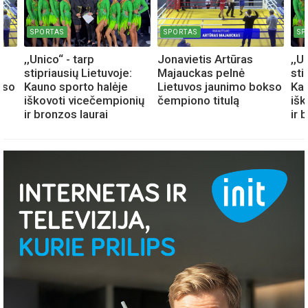
SPORTAS
SPORTAS
SP
,,Unico“ - tarp
Jonavietis Artūras
,,U
stipriausių Lietuvoje:
Majauckas pelnė
sti
kso
Kauno sporto halėje
Lietuvos jaunimo bokso
Kau
iškovoti vicečempionių
čempiono titulą
išk
ir bronzos laurai
ir 