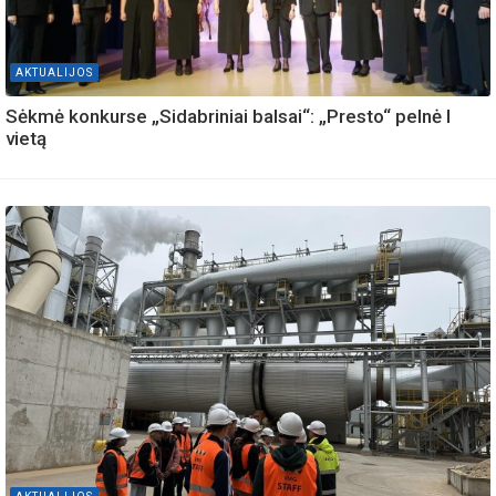
AKTUALIJOS
Sėkmė konkurse „Sidabriniai balsai“: „Presto“ pelnė I
vietą