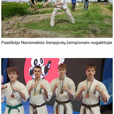
IVAIROVES
Paaiškėjo Nacionalinio šienpjovių čempionato nugalėtojai