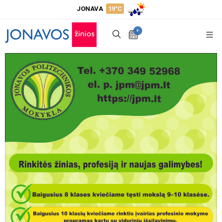
JONAVA
19°C
+