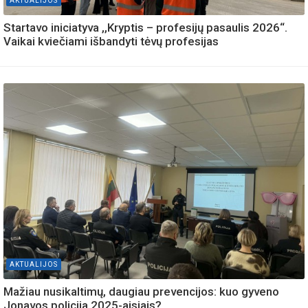
AKTUALIJOS
Startavo iniciatyva ,,Kryptis – profesijų pasaulis 2026“.
Vaikai kviečiami išbandyti tėvų profesijas
AKTUALIJOS
Mažiau nusikaltimų, daugiau prevencijos: kuo gyveno
Jonavos policija 2025-aisiais?