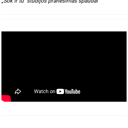
„Šok ir tu" studijos pranešimas spaudai