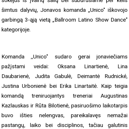
šokėjus iš įvairių šalių bei subūrusiame per kelis
šimtus dalyvių, Jonavos komanda „Unico" iškovojo
garbingą 3-ąją vietą „Ballroom Latino Show Dance"
kategorijoje.
Komanda ,,Unico" sudaro gerai jonaviečiams
pažįstami veidai: Oksana Linartienė, Lina
Daubarienė, Judita Gabulė, Deimantė Rudnické,
Justina Urbonienė bei Erika Linartaitė. Kaip teigia
komandą treniruojantys treneriai Augustinas
Kazlauskas ir Rūta Bilotienė, pasiruošimo laikotarpis
buvo išties nelengvas, pareikalavęs nemažai
pastangų, laiko bei disciplinos, tačiau galutinis