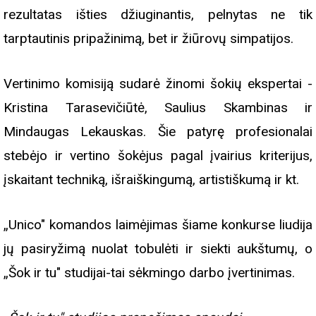
rezultatas išties džiuginantis, pelnytas ne tik
tarptautinis pripažinimą, bet ir žiūrovų simpatijos.
Vertinimo komisiją sudarė žinomi šokių ekspertai -
Kristina Tarasevičiūtė, Saulius Skambinas ir
Mindaugas Lekauskas. Šie patyrę profesionalai
stebėjo ir vertino šokėjus pagal įvairius kriterijus,
įskaitant techniką, išraiškingumą, artistiškumą ir kt.
„Unico" komandos laimėjimas šiame konkurse liudija
jų pasiryžimą nuolat tobulėti ir siekti aukštumų, o
„Šok ir tu" studijai-tai sėkmingo darbo įvertinimas.