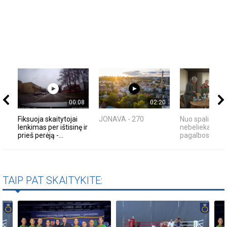
00:08
02:20
Fiksuoja skaitytojai
JONAVA - 270
Nuo spalio 1 d
lenkimas per ištisinę ir
nebelieka senų
prieš perėją -...
pagalbos nume
TAIP PAT SKAITYKITE: