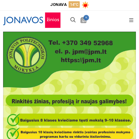
JONAVA
14°C
+