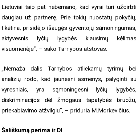
Lietuviai taip pat nebemano, kad vyrai turi uždirbti
daugiau už partnerę. Prie tokių nuostatų pokyčių,
tikėtina, prisidėjo išaugęs gyventojų sąmoningumas,
aktyvesnis lyčių lygybės klausimų kėlimas
visuomenėje“, – sako Tarnybos atstovas.
„Nemaža dalis Tarnybos atliekamų tyrimų bei
analizių rodo, kad jaunesni asmenys, palyginti su
vyresniais, yra sąmoningesni lyčių lygybės,
diskriminacijos dėl žmogaus tapatybės bruožų,
priekabiavimo atžvilgiu“, – priduria M.Morkevičius.
Šališkumą perima ir DI