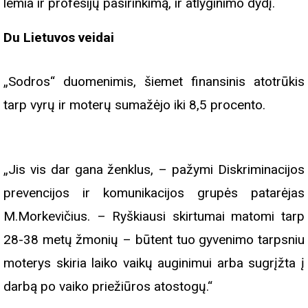
lemia ir profesijų pasirinkimą, ir atlyginimo dydį.
Du Lietuvos veidai
„Sodros“ duomenimis, šiemet finansinis atotrūkis
tarp vyrų ir moterų sumažėjo iki 8,5 procento.
„Jis vis dar gana ženklus, – pažymi Diskriminacijos
prevencijos ir komunikacijos grupės patarėjas
M.Morkevičius. – Ryškiausi skirtumai matomi tarp
28-38 metų žmonių – būtent tuo gyvenimo tarpsniu
moterys skiria laiko vaikų auginimui arba sugrįžta į
darbą po vaiko priežiūros atostogų.“