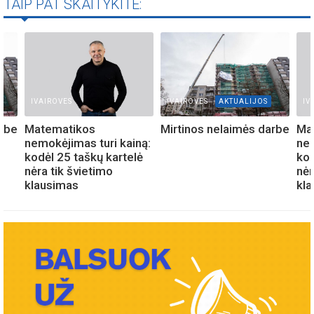
TAIP PAT SKAITYKITE:
IVAIROVES
IVAIROVES
AKTUALIJOS
IV
arbe
Matematikos
Mirtinos nelaimės darbe
Ma
nemokėjimas turi kainą:
nem
kodėl 25 taškų kartelė
kod
nėra tik švietimo
nėr
klausimas
kl