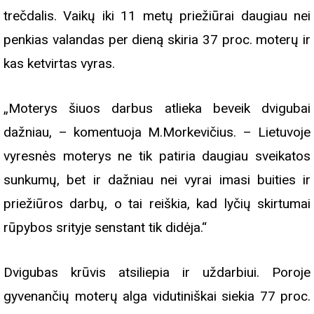
trečdalis. Vaikų iki 11 metų priežiūrai daugiau nei
penkias valandas per dieną skiria 37 proc. moterų ir
kas ketvirtas vyras.
„Moterys šiuos darbus atlieka beveik dvigubai
dažniau, – komentuoja M.Morkevičius. – Lietuvoje
vyresnės moterys ne tik patiria daugiau sveikatos
sunkumų, bet ir dažniau nei vyrai imasi buities ir
priežiūros darbų, o tai reiškia, kad lyčių skirtumai
rūpybos srityje senstant tik didėja.“
Dvigubas krūvis atsiliepia ir uždarbiui. Poroje
gyvenančių moterų alga vidutiniškai siekia 77 proc.