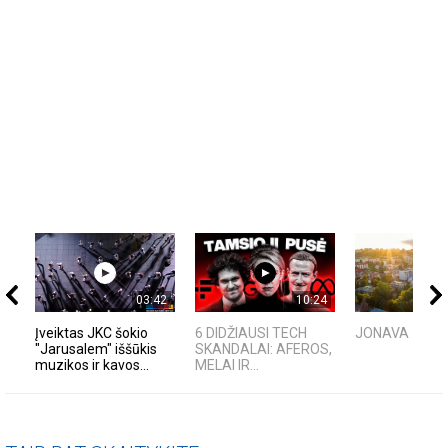
03:42
10:24
Įveiktas JKC šokio
6 DIDŽIAUSI TECH
JONAVA - 270
"Jarusalem" iššūkis
SKANDALAI: AFEROS,
muzikos ir kavos...
MELAI IR...