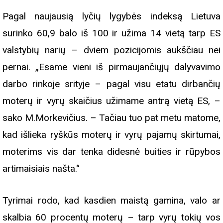
Pagal naujausią lyčių lygybės indeksą Lietuva
surinko 60,9 balo iš 100 ir užima 14 vietą tarp ES
valstybių narių – dviem pozicijomis aukščiau nei
pernai. „Esame vieni iš pirmaujančiųjų dalyvavimo
darbo rinkoje srityje – pagal visu etatu dirbančių
moterų ir vyrų skaičius užimame antrą vietą ES, –
sako M.Morkevičius. – Tačiau tuo pat metu matome,
kad išlieka ryškūs moterų ir vyrų pajamų skirtumai,
moterims vis dar tenka didesnė buities ir rūpybos
artimaisiais našta.“
Tyrimai rodo, kad kasdien maistą gamina, valo ar
skalbia 60 procentų moterų – tarp vyrų tokių vos