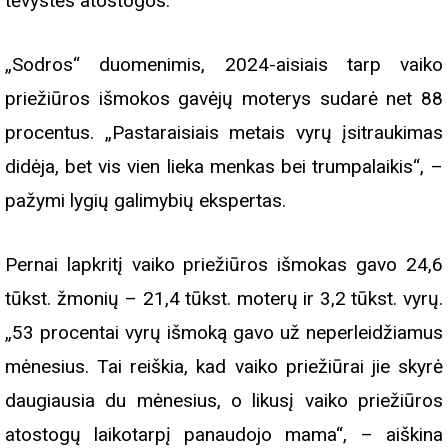
tėvystės atostogos.
„Sodros“ duomenimis, 2024-aisiais tarp vaiko
priežiūros išmokos gavėjų moterys sudarė net 88
procentus. „Pastaraisiais metais vyrų įsitraukimas
didėja, bet vis vien lieka menkas bei trumpalaikis“, –
pažymi lygių galimybių ekspertas.
Pernai lapkritį vaiko priežiūros išmokas gavo 24,6
tūkst. žmonių – 21,4 tūkst. moterų ir 3,2 tūkst. vyrų.
„53 procentai vyrų išmoką gavo už neperleidžiamus
mėnesius. Tai reiškia, kad vaiko priežiūrai jie skyrė
daugiausia du mėnesius, o likusį vaiko priežiūros
atostogų laikotarpį panaudojo mama“, – aiškina