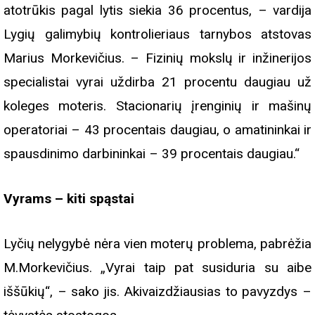
atotrūkis pagal lytis siekia 36 procentus, – vardija
Lygių galimybių kontrolieriaus tarnybos atstovas
Marius Morkevičius. – Fizinių mokslų ir inžinerijos
specialistai vyrai uždirba 21 procentu daugiau už
koleges moteris. Stacionarių įrenginių ir mašinų
operatoriai – 43 procentais daugiau, o amatininkai ir
spausdinimo darbininkai – 39 procentais daugiau.“
Vyrams – kiti spąstai
Lyčių nelygybė nėra vien moterų problema, pabrėžia
M.Morkevičius. „Vyrai taip pat susiduria su aibe
iššūkių“, – sako jis. Akivaizdžiausias to pavyzdys –