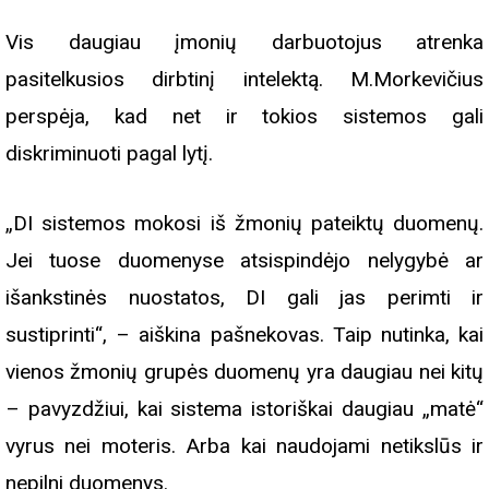
Vis daugiau įmonių darbuotojus atrenka
pasitelkusios dirbtinį intelektą. M.Morkevičius
perspėja, kad net ir tokios sistemos gali
diskriminuoti pagal lytį.
„DI sistemos mokosi iš žmonių pateiktų duomenų.
Jei tuose duomenyse atsispindėjo nelygybė ar
išankstinės nuostatos, DI gali jas perimti ir
sustiprinti“, – aiškina pašnekovas. Taip nutinka, kai
vienos žmonių grupės duomenų yra daugiau nei kitų
– pavyzdžiui, kai sistema istoriškai daugiau „matė“
vyrus nei moteris. Arba kai naudojami netikslūs ir
nepilni duomenys.