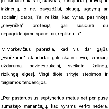
jų tikimasi rinktis IT, statybas, transportą, gamybą ar
inžineriją, o ne, pavyzdžiui, slaugą, ugdymą ar
socialinį darbą. Tai reiškia, kad vyras, pasirinkęs
„nevyrišką“ profesiją, gali susidurti su
nepageidaujamu spaudimu, replikomis.“
M.Morkevičius pabrėžia, kad vis dar gajūs
„vyriškumo“ standartai gali skatinti vyrų emocinį
uždarumą, savidestrukcinį, sveikatai žalingą,
rizikingą elgesį. Visgi šioje srityje stebimos ir
teigiamos tendencijos.
„Per pastaruosius septynerius metus net per pusę
sumažėjo manančiųjų, kad vyrams verkti nedera.