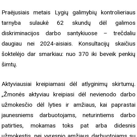
Praėjusiais metais Lygių galimybių kontrolieriaus
tarnyba sulaukė 62 skundų dėl galimos
diskriminacijos darbo santykiuose – trečdaliu
daugiau nei 2024-aisiais. Konsultacijų skaičius
šoktelėjo dar smarkiau: nuo 370 iki beveik penkių
šimtų.
Aktyviausiai kreipiamasi dėl atlyginimų skirtumų.
„Žmonės aktyviau kreipiasi dėl nevienodo darbo
užmokesčio dėl lyties ir amžiaus, kai paprastai
jaunesniems darbuotojams, neturintiems darbo
patirties, mokamas toks pat arba didesnis
užmokestis, nei vyresnio amžiaus darbuotojams su