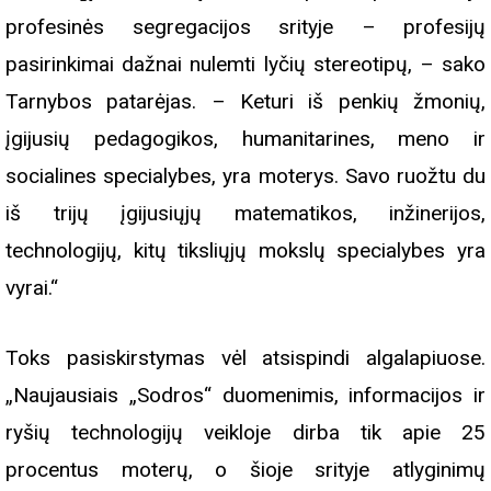
profesinės segregacijos srityje – profesijų
pasirinkimai dažnai nulemti lyčių stereotipų, – sako
Tarnybos patarėjas. – Keturi iš penkių žmonių,
įgijusių pedagogikos, humanitarines, meno ir
socialines specialybes, yra moterys. Savo ruožtu du
iš trijų įgijusiųjų matematikos, inžinerijos,
technologijų, kitų tiksliųjų mokslų specialybes yra
vyrai.“
Toks pasiskirstymas vėl atsispindi algalapiuose.
„Naujausiais „Sodros“ duomenimis, informacijos ir
ryšių technologijų veikloje dirba tik apie 25
procentus moterų, o šioje srityje atlyginimų