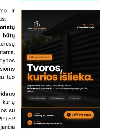
imo ir
us:
oristų
 būtų
teresų
ntams,
ldybos
usioms
su tuo
vidaus
 kurių
ios su
 PPTFP
jančia