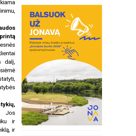
ikiama
inimu,
naudos
printą
desnės
ientai
 dalį,
esiėmė
atyti,
atybės
tykių,
.
Jos
iku ir
klą, ir
inius