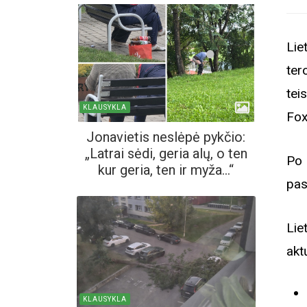
Lie
ter
tei
KLAUSYKLA
Fox
Jonavietis neslėpė pykčio:
„Latrai sėdi, geria alų, o ten
Po 
kur geria, ten ir myža...“
pas
Lie
akt
KLAUSYKLA