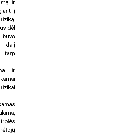
imą ir
iant į
iziką.
us dėl
Registracija į eitynes
Ekskurs
Kosakovsk
e buvo
įkūrim
o dalį
 tarp
ma ir
nkamai
izikai
nkamas
ikima,
ntrolės
rėtojų