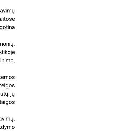
lavimų
aitose
gotina
monių,
ktikoje
rinimo,
stemos
reigos
autų jų
taigos
avimų,
ykdymo