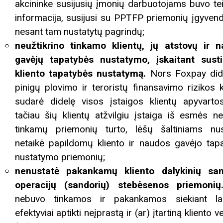
akcininke susijusių įmonių darbuotojams buvo te
informacija, susijusi su PPTFP priemonių įgyvend
nesant tam nustatytų pagrindų;
neužtikrino tinkamo klientų, jų atstovų ir 
gavėjų tapatybės nustatymo, įskaitant susti
kliento tapatybės nustatymą.
Nors Foxpay di
pinigų plovimo ir teroristų finansavimo rizikos kl
sudarė didelę visos įstaigos klientų apyvartos
tačiau šių klientų atžvilgiu įstaiga iš esmės n
tinkamų priemonių turto, lėšų šaltiniams nust
netaikė papildomų kliento ir naudos gavėjo tap
nustatymo priemonių;
nenustatė pakankamų kliento dalykinių san
operacijų (sandorių) stebėsenos priemonių
nebuvo tinkamos ir pakankamos siekiant la
efektyviai aptikti neįprastą ir (ar) įtartiną kliento vei
Biblioteka kviečia į reng