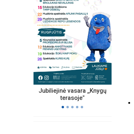
Kvieč
„
Vi
s
Jubiliejinė vasara ,,Knygų
terasoje"