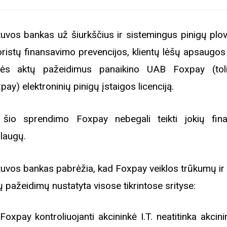
tuvos bankas už šiurkščius ir sistemingus pinigų plov
oristų finansavimo prevencijos, klientų lėšų apsaugos 
sės aktų pažeidimus panaikino UAB Foxpay (to
pay) elektroninių pinigų įstaigos licenciją.
šio sprendimo Foxpay nebegali teikti jokių fina
laugų.
tuvos bankas pabrėžia, kad Foxpay veiklos trūkumų ir 
ų pažeidimų nustatyta visose tikrintose srityse:
Foxpay kontroliuojanti akcininkė I.T. neatitinka akci