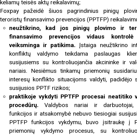
keliamų teisės aktų reikalavimų;
Foxpay pažeidė šiuos pagrindinius pinigų plov
teroristų finansavimo prevencijos (PPTFP) reikalavim
neužtikrino, kad jos pinigų plovimo ir ter
finansavimo prevencijos vidaus kontrolė
veiksminga ir patikima.
Įstaiga neužtikrino in
konfliktų valdymo teikdama paslaugas klie
susijusiems su kontroliuojančia akcininke ir va
nariais. Nesiėmus tinkamų priemonių susidari
interesų konflikto situacijoms valdyti, padidėjo 
susijusios PPTF rizikos;
praktikoje vykdyti PPTFP procesai neatitiko 
procedūrų.
Valdybos nariai ir darbuotojai,
funkcijos ir atsakomybė nebuvo tiesiogiai susijus
PPTFP funkcijos vykdymu, buvo įsitraukę į
priemonių vykdymo procesus, su kontroliuo