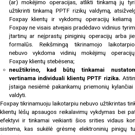
(ar) mokėjimo operacijas, atlikti tinkamą jų tyr
rugpjūčio mėnesį
užtikrinti tinkamą PPTF rizikų valdymą, atsižvelg
Foxpay klientų ir vykdomų operacijų keliamą r
Foxpay ne visais atvejais pradėdavo vidinius tyrim
iame aplankyti parodą
Nusišypsok mums,
įtartinų ar neįprastų piniginių operacijų arba ji
ešpatie“. Legendinio
formalūs. Reikšmingą tikrinamojo laikotarpi
pektaklio kelionė“
nebuvo vykdoma vidinių mokėjimų operacijų
Foxpay klientų stebėsena;
neužtikrino, kad būtų tinkamai nustato
vertinama individuali klientų PPTF rizika.
Atiti
įstaiga nesiėmė pakankamų priemonių kylančiai r
valdyti.
Foxpay tikrinamuoju laikotarpiu nebuvo užtikrintas ti
klientų lėšų apsaugos reikalavimų vykdymas bei pat
efektyvi ir tinkamai veikianti šios srities vidaus ko
sistema, kas sukėlė grėsmę elektroninių pinigų tu