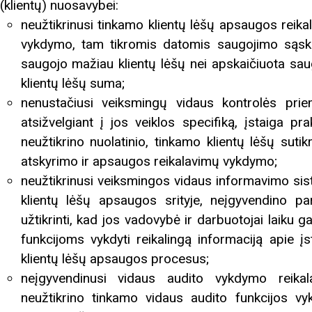
(klientų) nuosavybei:
neužtikrinusi tinkamo klientų lėšų apsaugos reika
vykdymo, tam tikromis datomis saugojimo sąsk
saugojo mažiau klientų lėšų nei apskaičiuota sau
klientų lėšų suma;
nenustačiusi veiksmingų vidaus kontrolės prie
atsižvelgiant į jos veiklos specifiką, įstaiga pra
neužtikrino nuolatinio, tinkamo klientų lėšų sutik
atskyrimo ir apsaugos reikalavimų vykdymo;
neužtikrinusi veiksmingos vidaus informavimo si
klientų lėšų apsaugos srityje, neįgyvendino pa
užtikrinti, kad jos vadovybė ir darbuotojai laiku g
funkcijoms vykdyti reikalingą informaciją apie įs
klientų lėšų apsaugos procesus;
neįgyvendinusi vidaus audito vykdymo reikal
neužtikrino tinkamo vidaus audito funkcijos v