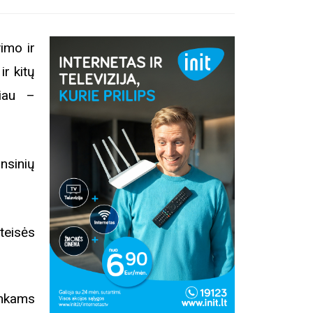
imo ir
ir kitų
liau –
nsinių
teisės
ninkams