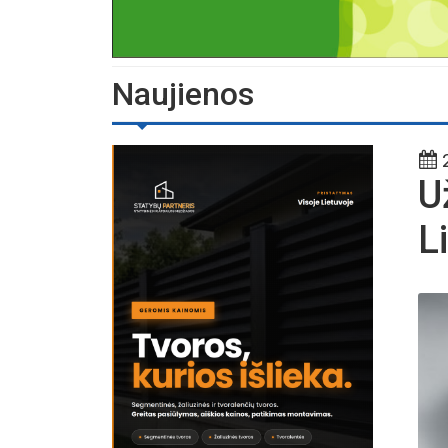
Naujienos
2
U
L